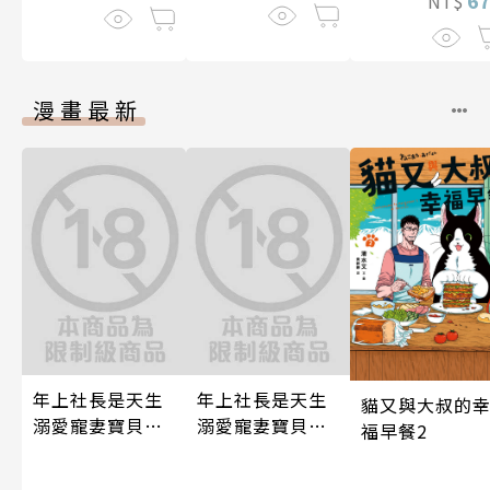
NT$
漫畫最新
年上社長是天生
年上社長是天生
貓又與大叔的
溺愛寵妻寶貝獸
溺愛寵妻寶貝獸
福早餐2
～一見鍾情不隱
～一見鍾情不隱
藏，兩顆心從此
藏，兩顆心從此