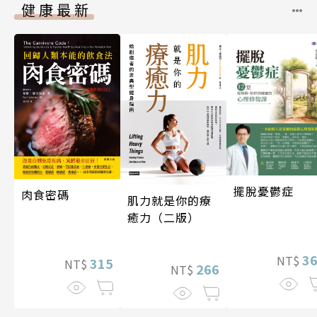
健康最新
擺脫憂鬱症
肉食密碼
肌力就是你的療
癒力（二版）
3
NT$
315
NT$
266
NT$