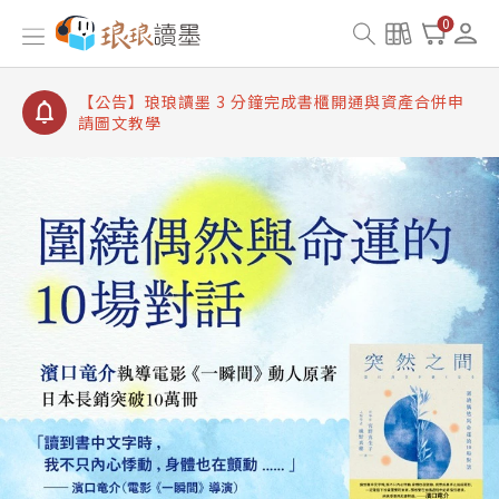
【公告】琅琅讀墨書櫃開通常見問題
0
【公告】琅琅讀墨 3 分鐘完成書櫃開通與資產合併申
請圖文教學
【公告】琅琅書店服務升級重要說明及資產合併結果
查詢
【公告】琅琅讀墨數位閱讀資產合併與書櫃開通申請