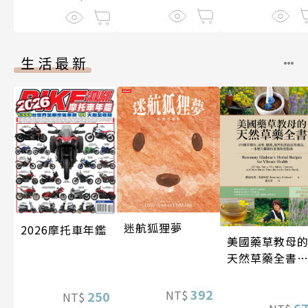
生活最新
迷航狐狸夢
2026摩托車年鑑
美國藥草教母
天然草藥全書
（二版）
392
NT$
250
NT$
6