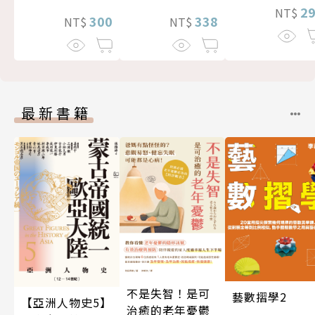
2
NT$
300
338
NT$
NT$
最新書籍
不是失智！是可
藝數摺學2
【亞洲人物史5】
治癒的老年憂鬱