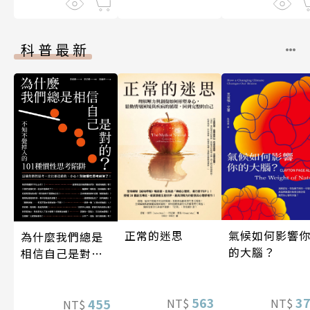
科普最新
氣候如何影響
正常的迷思
為什麼我們總是
的大腦？
相信自己是對
的？（四版）
3
563
455
NT$
NT$
NT$