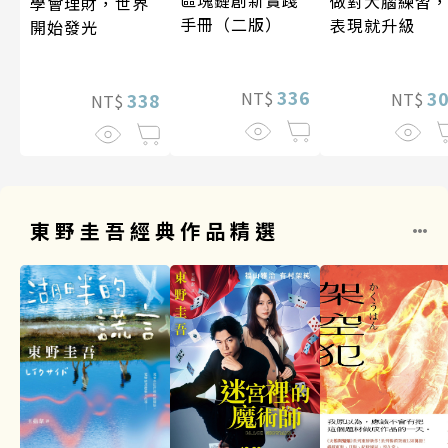
做對大腦練習
學會理財，世界
手冊（二版）
表現就升級
開始發光
336
3
NT$
338
NT$
NT$
東野圭吾經典作品精選