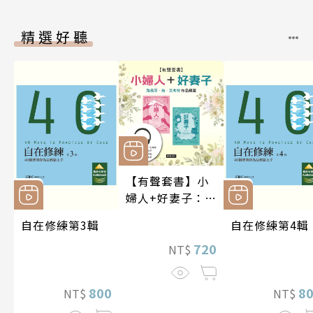
精選好聽
【有聲套書】小
婦人+好妻子：路
易莎．梅．艾考
自在修練第3輯
自在修練第4輯
特作品精選
720
NT$
800
8
NT$
NT$