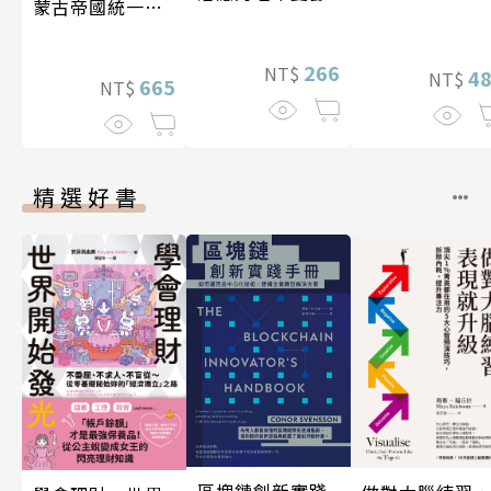
蒙古帝國統一歐
亞大陸〔12—14
世紀〕
266
NT$
4
NT$
665
NT$
精選好書
區塊鏈創新實踐