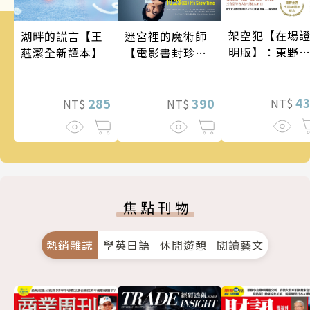
架空犯【在場
湖畔的謊言【王
迷宮裡的魔術師
明版】：東野
蘊潔全新譯本】
【電影書封珍藏
吾出道40週年
版】
念！《天鵝與
蝠》系列重磅
4
285
390
NT$
NT$
NT$
作！
焦點刊物
熱銷雜誌
學英日語
休閒遊憩
閱讀藝文