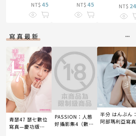
就不會再孤單!?
45
就不會再孤單!?
45
NT$
NT$
2
NT$
～ 37
～ 36
寫真最新
半分 はんぶん
PASSION：人態
青瑟47 瑟七數位
阿部瑪利亞寫
好攝影集4（數位
寫真—慶功版
特別版）
（含影音）