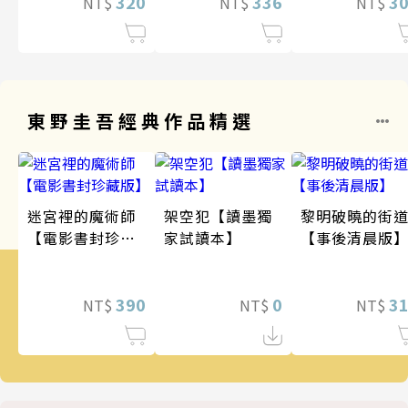
320
336
3
NT$
NT$
NT$
東野圭吾經典作品精選
迷宮裡的魔術師
架空犯【讀墨獨
黎明破曉的街
【電影書封珍藏
家試讀本】
【事後清晨版
版】
390
0
3
NT$
NT$
NT$