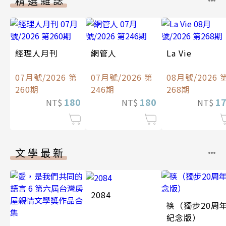
精選雜誌
經理人月刊
網管人
La Vie
07月號/2026 第
07月號/2026 第
08月號/2026 
260期
246期
268期
180
180
1
NT$
NT$
NT$
文學最新
2084
筷（獨步20周
紀念版）