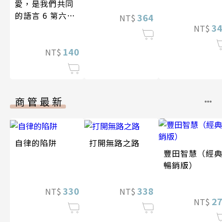
愛，是我們共同
的語言 6 第六屆
364
NT$
台灣房屋親情文
3
NT$
學獎作品合集
140
NT$
商管最新
自律的陷阱
打開無路之路
豐田智慧（經
暢銷版）
330
338
NT$
NT$
2
NT$