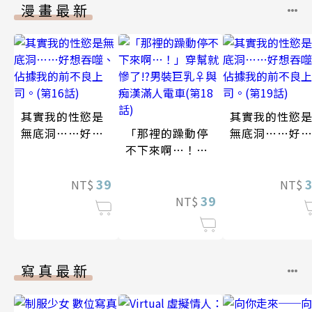
漫畫最新
其實我的性慾是
其實我的性慾
無底洞……好想
「那裡的躁動停
無底洞……好
吞噬、佔據我的
不下來啊…！」
吞噬、佔據我
前不良上司。(第
穿幫就慘了!?男
前不良上司。(
16話)
39
裝巨乳♀與痴漢
19話)
NT$
NT$
滿人電車(第18
39
NT$
話)
寫真最新