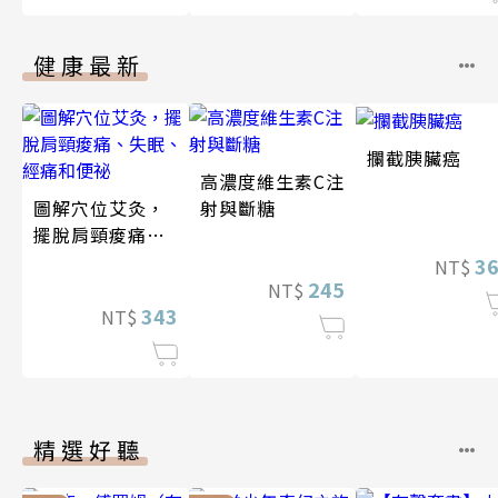
健康最新
攔截胰臟癌
高濃度維生素C注
圖解穴位艾灸，
射與斷糖
擺脫肩頸痠痛、
失眠、經痛和便
3
NT$
祕
245
NT$
343
NT$
精選好聽