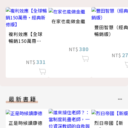
在家也能做金繼
豐田智慧（經
複利效應【全球
暢銷版）
暢銷150萬冊・
經典新修版】
380
NT$
2
NT$
331
NT$
最新書籍
正是時候讀康德
烈日帝國【新