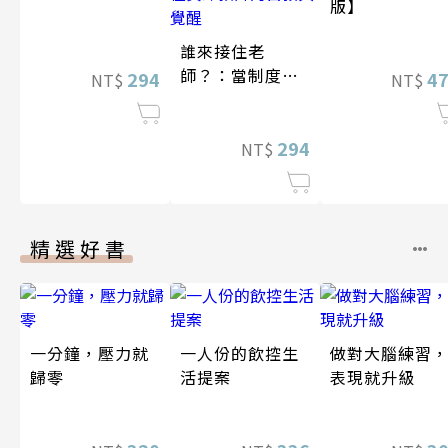
版】
誰來接住老
師？：當制度耗
294
4
NT$
NT$
盡老師，一位資
深教師的自救與
覺醒
294
NT$
精選好書
一分鐘，壓力就
一人份的飲控生
做對大腦練習
歸零
活提案
表現就升級