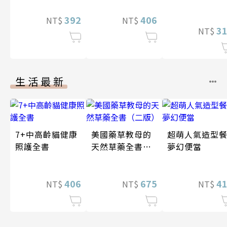
392
406
NT$
NT$
3
NT$
生活最新
7+中高齡貓健康
美國藥草教母的
超萌人氣造型餐
照護全書
天然草藥全書
夢幻便當
（二版）
406
675
4
NT$
NT$
NT$