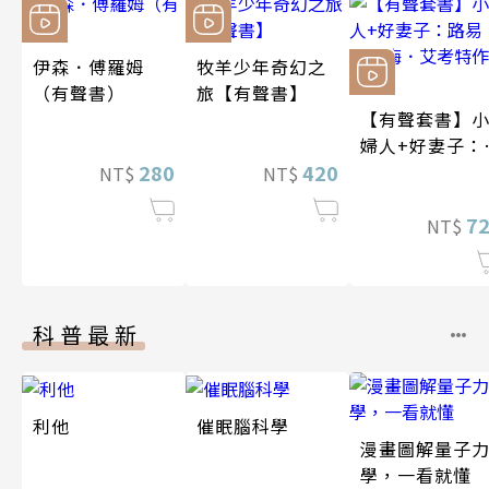
伊森．傅羅姆
牧羊少年奇幻之
（有聲書）
旅【有聲書】
【有聲套書】
婦人+好妻子：
280
420
易莎．梅．艾
NT$
NT$
特作品精選
7
NT$
科普最新
利他
催眠腦科學
漫畫圖解量子
學，一看就懂