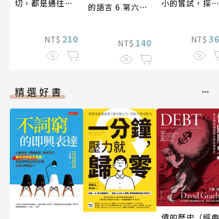
小的嘗試，探
切，都是通往豐
的語言 6 第六屆
人生的無限可
盛人生的祕密
台灣房屋親情文
學獎作品合集
3
210
NT$
NT$
140
NT$
精選好書
債的歷史（經