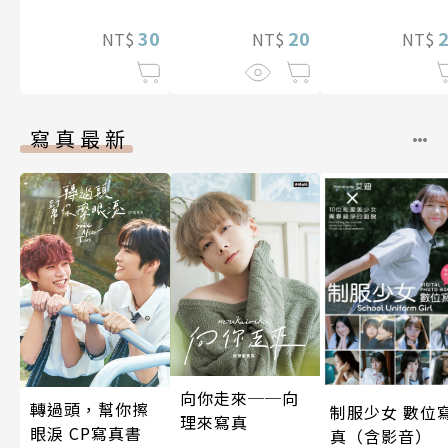
坊性能好過頭了
30
～ 第8話
20
NT$
NT$
NT$
寫真最新
向你走來──向
轉過頭，幫你擦
制服少女 數位
理來寫真
眼淚 CP寫真書
真（含影音）