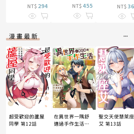
455
294
3
NT$
NT$
NT$
漫畫最新
超受歡迎的蘆屋
在異世界一隅舒
聖交天使慧萊
同學 第12話
適過手作生活～
艾 第13話
女神大人給的工