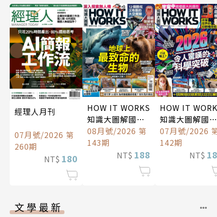
HOW IT WORKS
HOW IT WOR
經理人月刊
知識大圖解國際
知識大圖解國
中文版
08月號/2026 第
中文版
07月號/2026 
07月號/2026 第
143期
142期
260期
188
1
NT$
NT$
180
NT$
文學最新