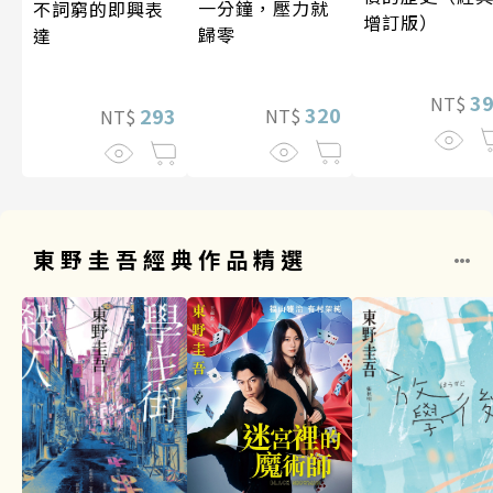
一分鐘，壓力就
不詞窮的即興表
增訂版）
歸零
達
3
NT$
320
293
NT$
NT$
東野圭吾經典作品精選