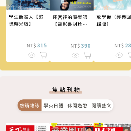
學生街殺人【追
放學後（經典
迷宮裡的魔術師
憶時光版】
歸版）
【電影書封珍藏
版】
315
2
390
NT$
NT$
NT$
焦點刊物
熱銷雜誌
學英日語
休閒遊憩
閱讀藝文