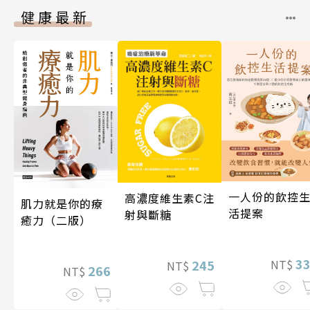
健康最新
一人份的飲控
高濃度維生素C注
肌力就是你的療
活提案
射與斷糖
癒力（二版）
3
245
NT$
NT$
266
NT$