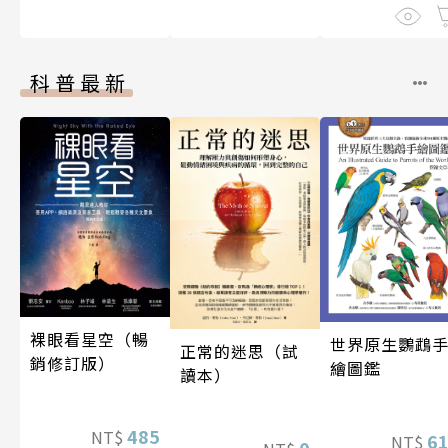
科普最新
裸眼看星空（暢
世界原生鸚鵡
正常的迷思（試
銷修訂版）
繪圖鑑
讀本）
485
NT$
6
NT$
0