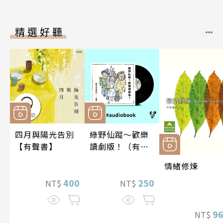
精選好聽
四月與陽光告別
綠野仙蹤～歡樂
【有聲書】
讀劇版！（有聲
書）
情緒修煉
400
250
NT$
NT$
9
NT$