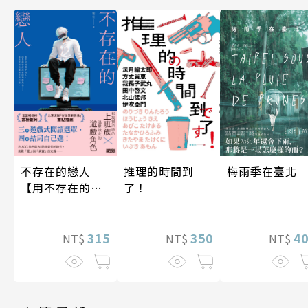
梅雨季在臺北
不存在的戀人
推理的時間到
【用不存在的
了！
愛，治癒存在的
孤獨】
4
315
350
NT$
NT$
NT$