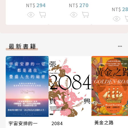
294
270
NT$
NT$
2
NT$
最新書籍
黃金之路
宇宙安排的一
2084