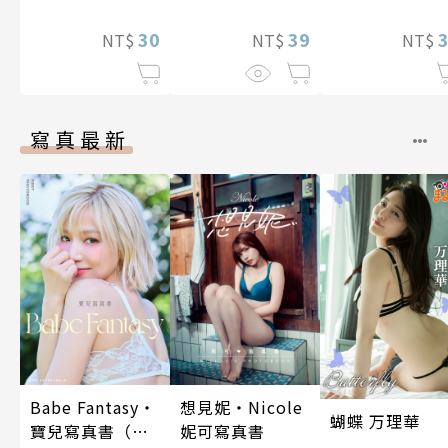
程式設計師隨
39
30
所欲地開發「
NT$
NT$
NT$
導語言《Magic
Code》」～ 第
11話
寫真最新
Babe Fantasy‧
想見妮‧Nicole
蝴蝶 万理華
寶兒寫真書（加
妮可寫真書