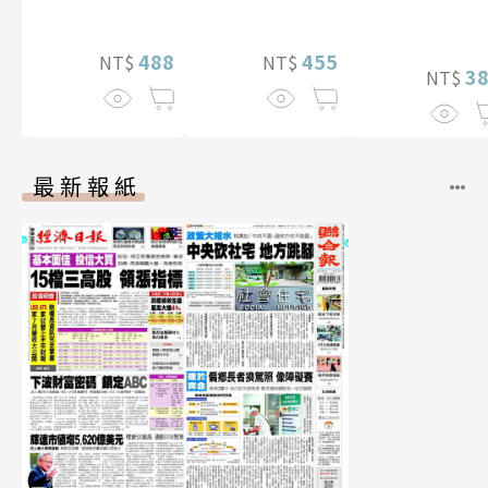
贈多張未公開照
片）
488
455
NT$
NT$
3
NT$
最新報紙