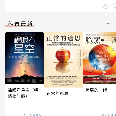
科普最新
裸眼看星空（暢
脆弱的一瞬
正常的迷思
銷修訂版）
485
4
NT$
NT$