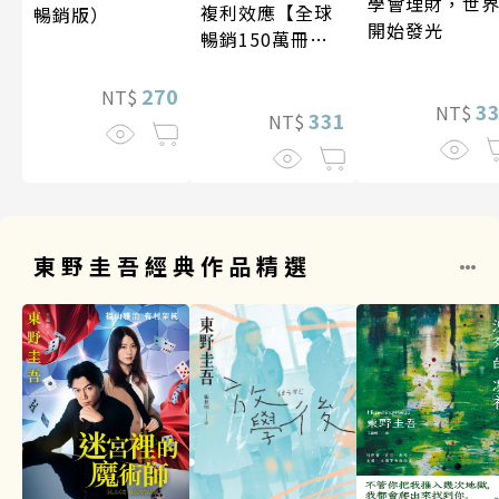
學會理財，世
複利效應【全球
暢銷版）
開始發光
暢銷150萬冊・
經典新修版】
270
NT$
3
NT$
331
NT$
東野圭吾經典作品精選