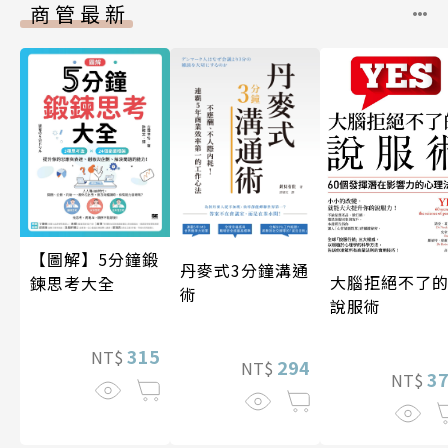
商管最新
【圖解】5分鐘鍛
丹麥式3分鐘溝通
大腦拒絕不了
鍊思考大全
術
說服術
315
NT$
294
NT$
3
NT$