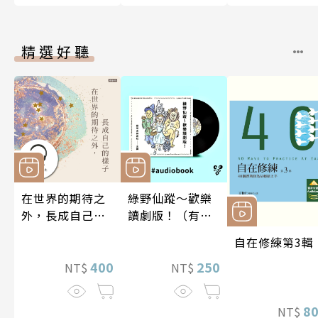
精選好聽
在世界的期待之
綠野仙蹤～歡樂
外，長成自己的
讀劇版！（有聲
樣子【有聲書】
書）
自在修練第3輯
400
250
NT$
NT$
8
NT$