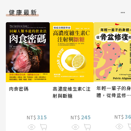
健康最新
年輕一輩子的
肉食密碼
高濃度維生素C注
體，從骨盆修
射與斷糖
開始：透過「
吸法×伸展×
動」，遠離小
3
315
245
NT$
NT$
NT$
凸出、肩頸僵
硬、慢性疼痛