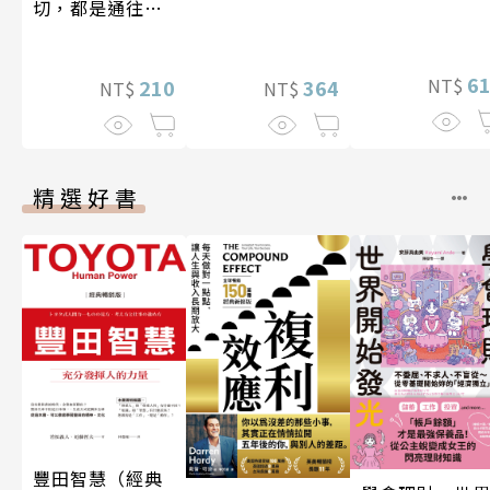
切，都是通往豐
盛人生的祕密
6
NT$
210
364
NT$
NT$
精選好書
豐田智慧（經典