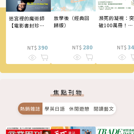
瀕死的凝視：
放學後（經典回
迷宮裡的魔術師
破100萬冊！這
歸版）
【電影書封珍藏
次的東野圭吾
版】
惡劣！瘋到極
的情慾與驚悚
3
280
390
NT$
NT$
NT$
焦點刊物
熱銷雜誌
學英日語
休閒遊憩
閱讀藝文