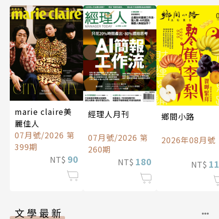
marie claire美
經理人月刊
鄉間小路
麗佳人
07月號/2026 第
07月號/2026 第
2026年08月號
399期
260期
90
NT$
180
NT$
1
NT$
文學最新