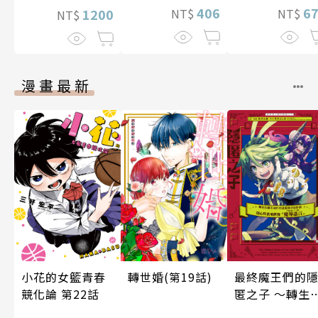
406
6
NT$
NT$
1200
NT$
漫畫最新
轉世婚(第19話)
小花的女籃青春
最終魔王們的
競化論 第22話
匿之子 ～轉生
魔王城的前社