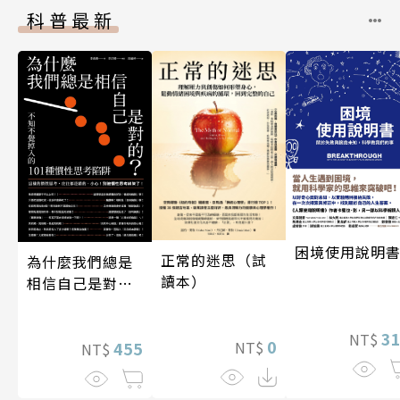
科普最新
困境使用說明
正常的迷思（試
為什麼我們總是
讀本）
相信自己是對
的？（四版）
3
NT$
0
NT$
455
NT$