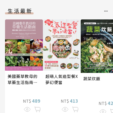
生活最新
超萌人氣造型餐X
美國藥草教母的
蔬菜炊飯
夢幻便當
草藥生活指南
（二版）
413
489
NT$
NT$
4
NT$