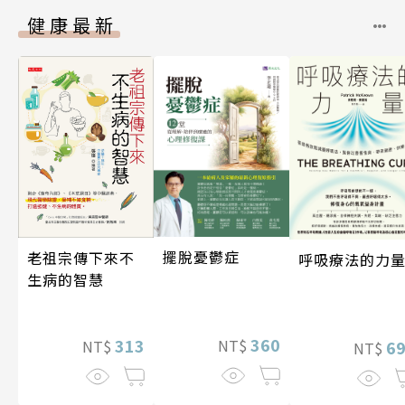
健康最新
擺脫憂鬱症
老祖宗傳下來不
呼吸療法的力
生病的智慧
360
313
NT$
6
NT$
NT$