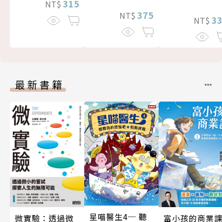
315
NT$
375
NT$
3
NT$
最新書籍
星喵醫生4─ 聽
微實驗：透過微
富小孩的商業