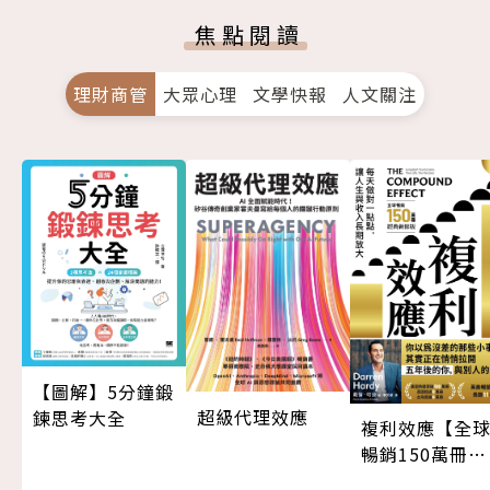
焦點閱讀
理財商管
大眾心理
文學快報
人文關注
【圖解】5分鐘鍛
超級代理效應
鍊思考大全
複利效應【全
暢銷150萬冊・
經典新修版】