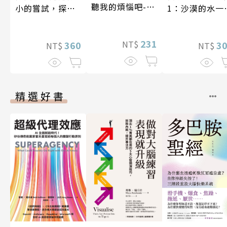
聽我的煩惱吧-假
小的嘗試，探索
1：沙漠的水一
期挑戰
人生的無限可能
一千元？看懂
業經營的16個
231
NT$
360
式
3
NT$
NT$
精選好書