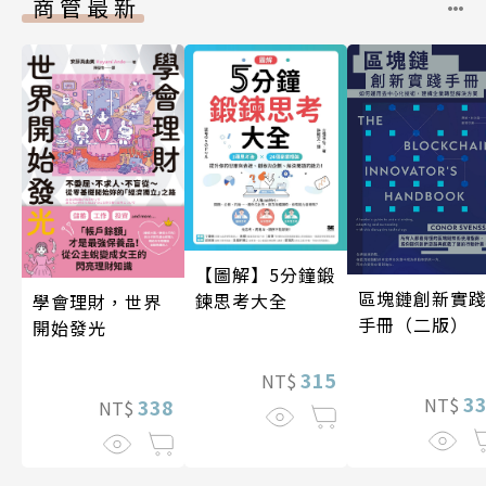
商管最新
【圖解】5分鐘鍛
區塊鏈創新實
鍊思考大全
學會理財，世界
手冊（二版）
開始發光
315
NT$
3
NT$
338
NT$