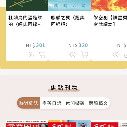
架空犯【讀墨
麒麟之翼（經典
杜鵑鳥的蛋是誰
家試讀本】
回歸版）
的（經典回歸
版）
320
301
NT
NT$
NT$
焦點刊物
熱銷雜誌
學英日語
休閒遊憩
閱讀藝文