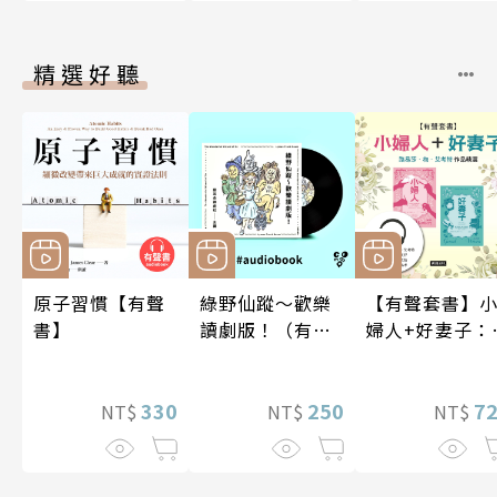
精選好聽
原子習慣【有聲
綠野仙蹤～歡樂
【有聲套書】
書】
讀劇版！（有聲
婦人+好妻子：
書）
易莎．梅．艾
特作品精選
330
250
7
NT$
NT$
NT$