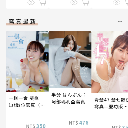
寫真最新
半分 はんぶん：
一棋一會 斐棋
青瑟47 瑟七數
阿部瑪利亞寫真
1st數位寫真（含
寫真—慶功版
影音）
（含影音）
476
NT$
350
NT$
3
NT$