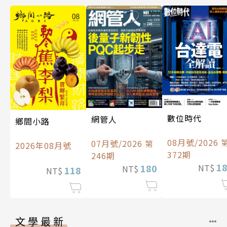
數位時代
網管人
鄉間小路
08月號/2026 
07月號/2026 第
2026年08月號
372期
246期
1
180
NT$
NT$
118
NT$
文學最新