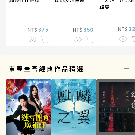
歸零
3
375
350
NT$
NT$
NT$
東野圭吾經典作品精選