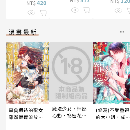
NT$
12
NT$
420
NT$
漫畫最新
魔法少女・怦然
辜負期待的聖女
(條漫)不受重視
心動・祕密花招
雖然慘遭流放，
的大小姐，成
(第3話)
卻因為聖婚成為
皇帝一族寵愛