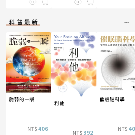
科普最新
脆弱的一瞬
催眠腦科學
利他
406
4
NT$
NT$
392
NT$