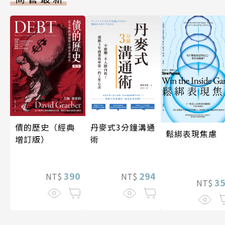
債的歷史（經典
丹麥式3分鐘溝通
鬆綁表現焦慮
增訂版）
術
390
294
NT$
NT$
3
NT$