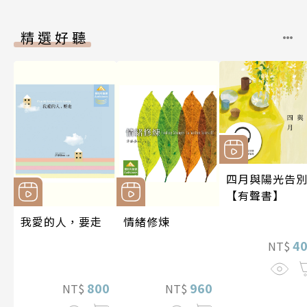
精選好聽
四月與陽光告
【有聲書】
我愛的人，要走
情緒修煉
4
NT$
800
960
NT$
NT$