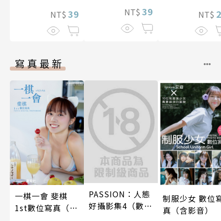
了魔靈伯爵的新
照顧人(第4話)
39
NT$
娘。(第13話)
39
NT$
NT$
寫真最新
PASSION：人態
一棋一會 斐棋
制服少女 數位
好攝影集4（數位
1st數位寫真（含
真（含影音）
特別版）
影音）