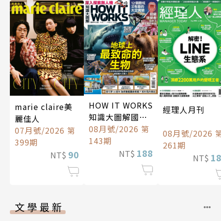
HOW IT WORKS
marie claire美
經理人月刊
知識大圖解國際
麗佳人
中文版
08月號/2026 第
07月號/2026 第
08月號/2026 
143期
399期
261期
188
NT$
90
NT$
1
NT$
文學最新