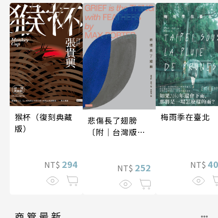
梅雨季在臺北
猴杯（復刻典藏
悲傷長了翅膀
版）
〔附｜台灣版獨
家授權作者手寫
問候印簽〕
4
294
NT$
NT$
252
NT$
商管最新