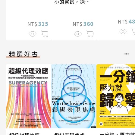
小的嘗試，探索
人生的無限可能
4
NT$
360
315
NT$
NT$
精選好書
一分鐘，壓力
超級代理效應
鬆綁表現焦慮