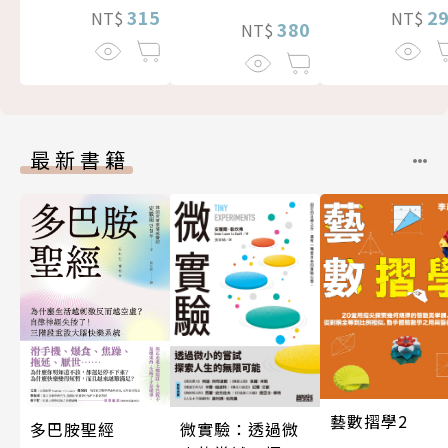
315
2
NT$
NT$
380
NT$
最新書籍
藝數摺學2
微實驗：透過微
多巴胺聖經