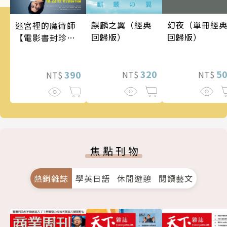
麒麟之翼（經典
幻夜（單冊經
迷宮裡的魔術師
回歸版）
回歸版）
【電影書封珍藏
版】
320
5
390
NT$
NT$
NT$
焦點刊物
熱銷雜誌
學英日語
休閒遊憩
閱讀藝文