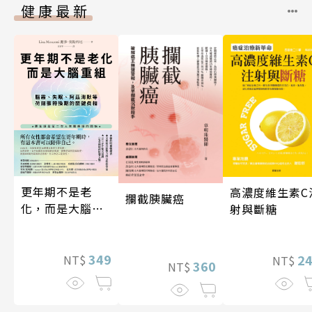
健康最新
更年期不是老
高濃度維生素C
攔截胰臟癌
化，而是大腦重
射與斷糖
組
349
2
NT$
NT$
360
NT$