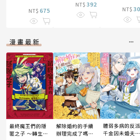
392
NT$
3
NT$
675
NT$
漫畫最新
體弱多病的反
最終魔王們的隱
解除婚約的手續
千金因未婚夫
匿之子 ～轉生到
辦理完成了嗎？