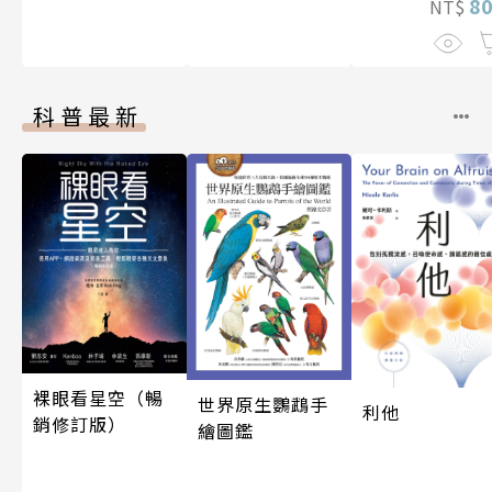
8
NT$
科普最新
裸眼看星空（暢
世界原生鸚鵡手
利他
銷修訂版）
繪圖鑑