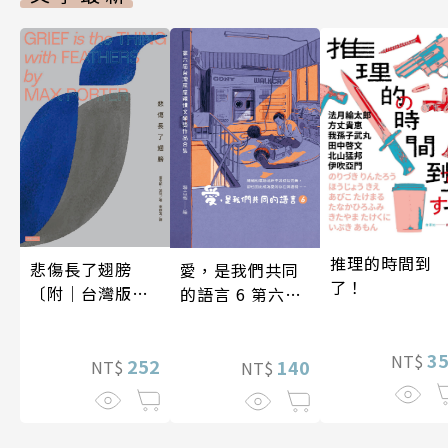
推理的時間到
悲傷長了翅膀
愛，是我們共同
了！
〔附｜台灣版獨
的語言 6 第六屆
家授權作者手寫
台灣房屋親情文
問候印簽〕
學獎作品合集
3
NT$
252
140
NT$
NT$