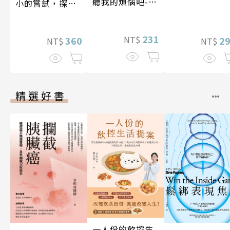
聽我的煩惱吧-假
小的嘗試，探索
期挑戰
人生的無限可能
231
NT$
360
2
NT$
NT$
精選好書
一人份的飲控生