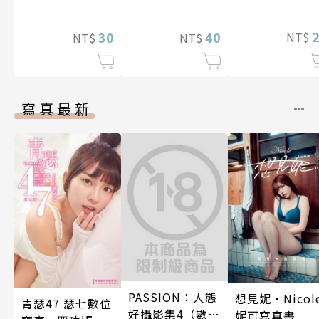
過度保護不禁
魔王城的前社畜
原本打算享受第
逃離（我們原
程式設計師隨心
二人生，卻開始
是水火不容
所欲地開發「魔
30
策劃改革公會 第
40
NT$
NT$
NT$
吧！） 第9話
導語言《Magic
17話
Code》」～ 第
11話
寫真最新
PASSION：人態
想見妮‧Nicol
青瑟47 瑟七數位
好攝影集4（數位
妮可寫真書