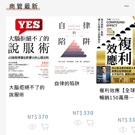
商管最新
自律的陷阱
大腦拒絕不了的
複利效應【全
說服術
暢銷150萬冊・
經典新修版】
330
NT$
370
NT$
3
NT$