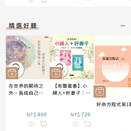
硬、慢性疼痛
精選好聽
在世界的期待之
【有聲套書】小
外，長成自己的
婦人+好妻子：路
樣子【有聲書】
易莎．梅．艾考
好命方程式第1
特作品精選
400
720
NT$
NT$