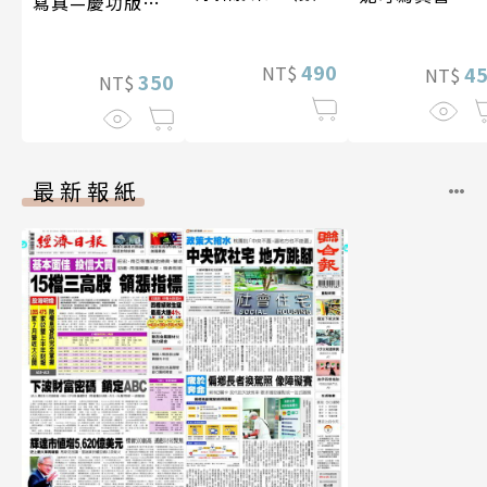
寫真—慶功版
特別版）
（含影音）
490
NT$
4
NT$
350
NT$
最新報紙