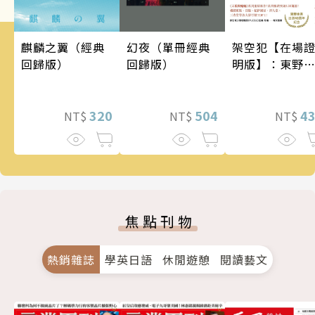
架空犯【在場
麒麟之翼（經典
幻夜（單冊經典
明版】：東野
回歸版）
回歸版）
吾出道40週年
念！《天鵝與
蝠》系列重磅
4
320
504
NT$
NT$
NT$
作！
焦點刊物
熱銷雜誌
學英日語
休閒遊憩
閱讀藝文