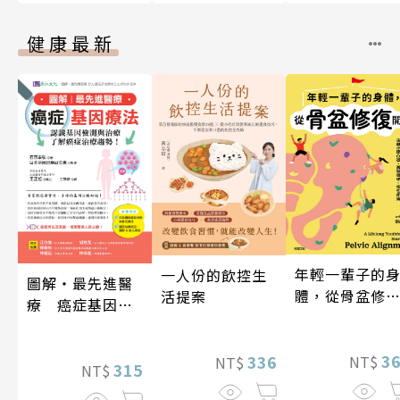
健康最新
年輕一輩子的
一人份的飲控生
圖解‧最先進醫
體，從骨盆修
活提案
療 癌症基因療
開始：透過「
法
吸法×伸展×
動」，遠離小
3
336
NT$
NT$
315
NT$
凸出、肩頸僵