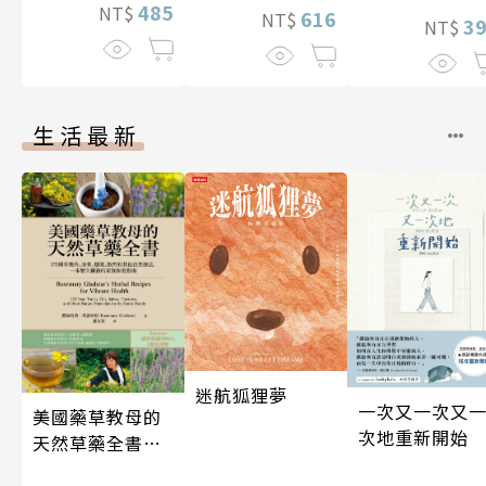
485
NT$
616
NT$
3
NT$
生活最新
迷航狐狸夢
一次又一次又
美國藥草教母的
次地重新開始
天然草藥全書
（二版）