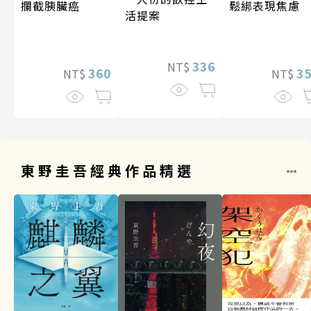
攔截胰臟癌
鬆綁表現焦慮
活提案
336
NT$
360
3
NT$
NT$
東野圭吾經典作品精選