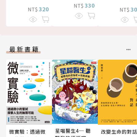
330
NT$
320
3
NT$
NT$
最新書籍
星喵醫生4─ 聽
微實驗：透過微
改變生命的對