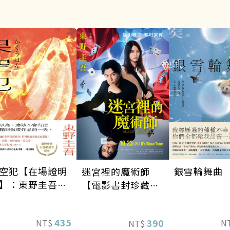
空犯【在場證明
銀雪輪舞曲
迷宮裡的魔術師
】：東野圭吾出
【電影書封珍藏
40週年紀念！
版】
天鵝與蝙蝠》系
435
390
NT$
N
NT$
重磅新作！