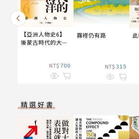
【亞洲人物史6】
霧裡仍有路
此
後蒙古時代的大陸
與海洋〔14—17世
紀〕
700
NT$
315
NT$
精選好書