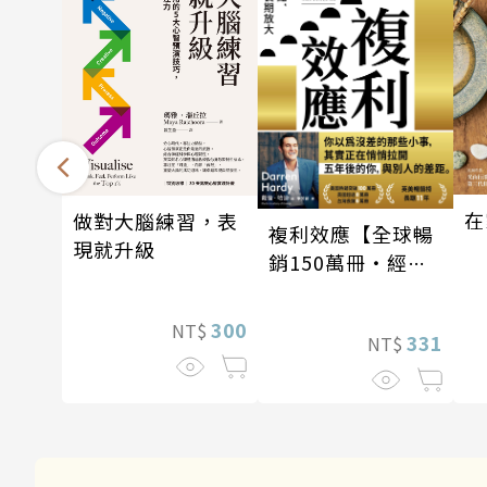
在
做對大腦練習，表
複利效應【全球暢
現就升級
銷150萬冊・經典
新修版】
300
NT$
331
NT$