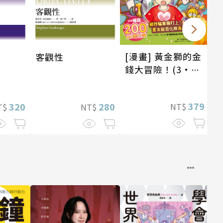
[漫畫] 黃金獅的金
鬼
客觀性
錢大冒險！(3•完
結)龐氏騙局？我才
不上當
379
320
280
NT$
T$
NT$