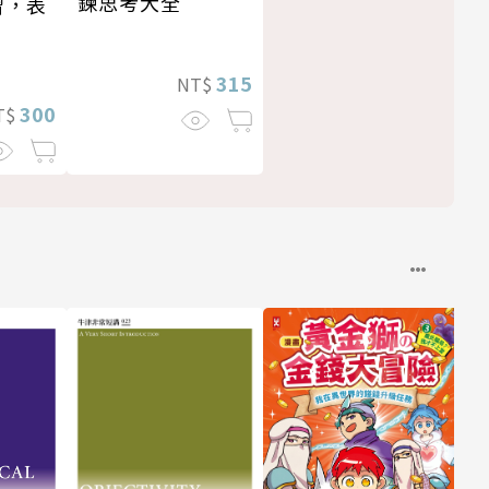
鍊思考大全
習，表
315
NT$
300
T$