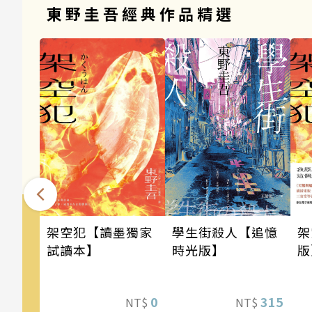
東野圭吾經典作品精選
架空犯【讀墨獨家
架
學生街殺人【追憶
試讀本】
版
時光版】
道
《
0
315
NT$
NT$
列