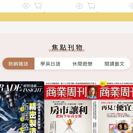
焦點刊物
熱銷雜誌
學英日語
休閒遊憩
閱讀藝文