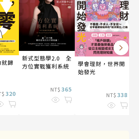
新式型態學2.0 全
力就歸
學會理財，世界開
方位實戰獲利系統
始發光
365
NT$
320
T$
338
NT$