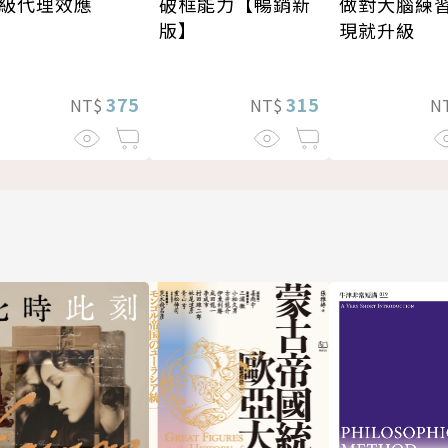
級代理效應
做對大腦練
破框能力【暢銷新
現就升級
版】
375
315
NT$
N
NT$