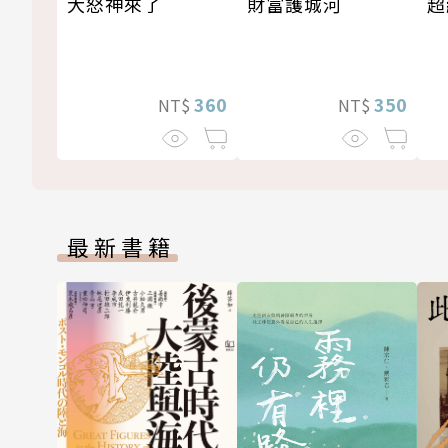
大怒神來了
超
財富護城河
360
350
NT$
NT$
最新書籍