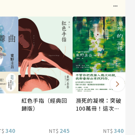
瀕死的凝視：突破
紅色手指（經典回
100萬冊！這次的
歸版）
東野圭吾很惡劣！
瘋到極致的情慾與
340
340
245
T$
NT$
NT$
驚悚！