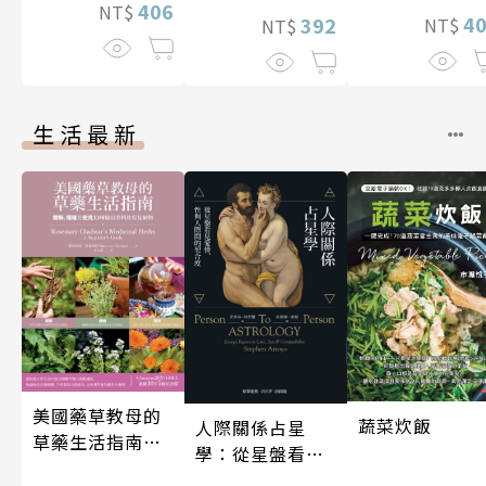
406
NT$
4
392
NT$
NT$
生活最新
美國藥草教母的
蔬菜炊飯
人際關係占星
草藥生活指南
學：從星盤看見
（二版）
愛情、性與人際