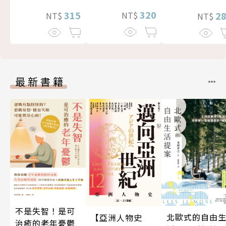
320
315
2
NT$
NT$
NT$
最新書籍
不是失智！是可
北歐式的自由
【亞洲人物史
治癒的老年憂鬱