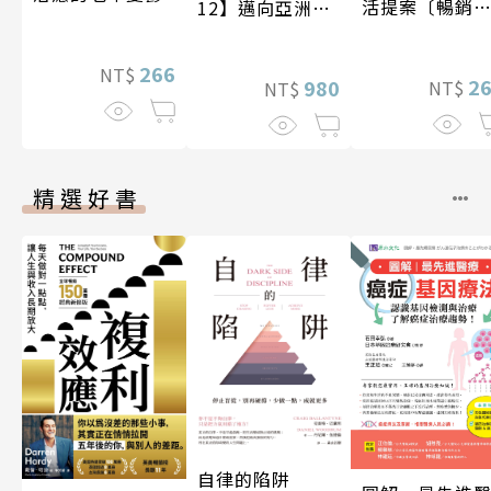
活提案〔暢銷
12】邁向亞洲世
版〕
紀〔20—21世
紀〕
266
NT$
2
980
NT$
NT$
精選好書
自律的陷阱