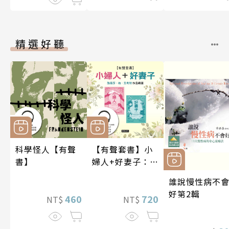
硬、慢性疼痛
精選好聽
科學怪人【有聲
【有聲套書】小
書】
婦人+好妻子：路
易莎．梅．艾考
誰說慢性病不
特作品精選
好第2輯
460
720
NT$
NT$