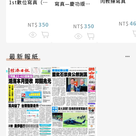
肉教練寫真
1st數位寫真（含
寫真—慶功版
影音）
（含影音）
4
NT$
350
NT$
350
NT$
最新報紙