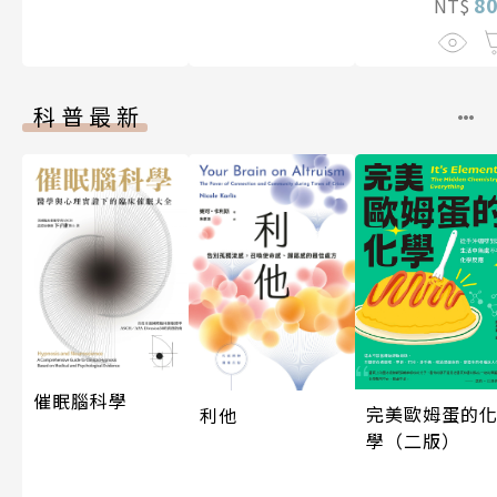
8
NT$
科普最新
催眠腦科學
完美歐姆蛋的
利他
學（二版）