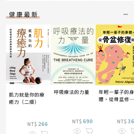
健康最新
年輕一輩子的
呼吸療法的力量
肌力就是你的療
體，從骨盆修
癒力（二版）
開始：透過「
吸法×伸展×
動」，遠離小
3
690
NT$
NT$
266
NT$
凸出、肩頸僵