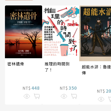
密林遺骨
推理的時間到
超能水滸：魯
了！
傳
448
350
NT$
NT$
2
NT$