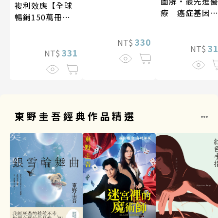
圖解‧最先進
複利效應【全球
療 癌症基因
暢銷150萬冊・
法
經典新修版】
330
NT$
3
NT$
331
NT$
東野圭吾經典作品精選