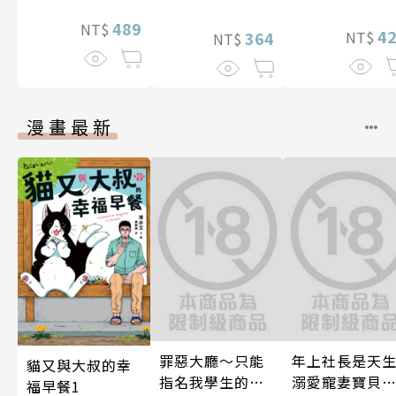
間的契合度
489
NT$
4
364
NT$
NT$
漫畫最新
罪惡大廳～只能
年上社長是天
貓又與大叔的幸
指名我學生的店
溺愛寵妻寶貝
福早餐1