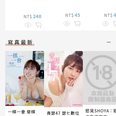
～(第13話)
～一見鍾情不
藏，兩顆心從
45
就不會再孤單!?
NT$
NT$
240
NT$
～ 35
寫真最新
慾見SHOYA：
一棋一會 斐棋
青瑟47 瑟七數位