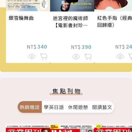
銀雪輪舞曲
紅色手指（經
迷宮裡的魔術師
回歸版）
【電影書封珍藏
版】
340
2
390
NT$
NT$
NT$
焦點刊物
熱銷雜誌
學英日語
休閒遊憩
閱讀藝文