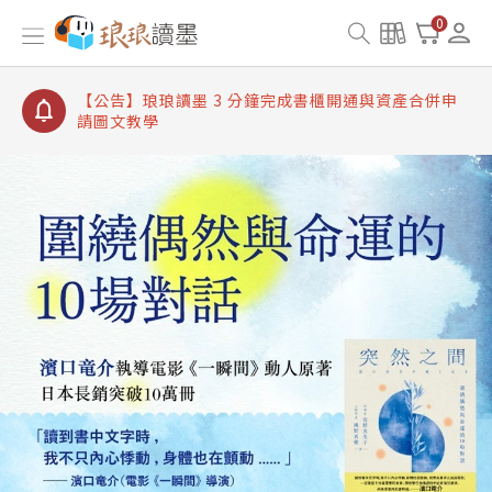
【公告】琅琅讀墨書櫃開通常見問題
0
【公告】琅琅讀墨 3 分鐘完成書櫃開通與資產合併申
請圖文教學
【公告】琅琅書店服務升級重要說明及資產合併結果
查詢
【公告】琅琅讀墨數位閱讀資產合併與書櫃開通申請