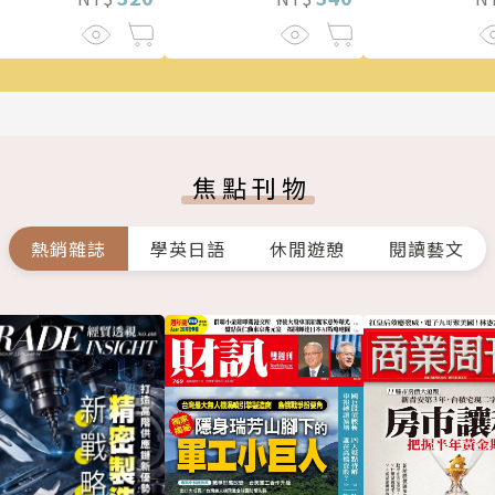
驚悚！
焦點刊物
熱銷雜誌
學英日語
休閒遊憩
閱讀藝文