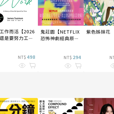
工作而活【2026
鬼莊園【NETFLIX
紫色姊妹花
還是要努力工作
恐怖神劇經典原
訂版】
著】
498
294
NT$
NT$
N