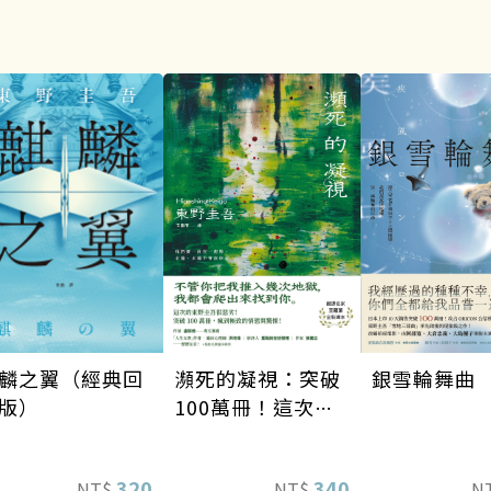
瀕死的凝視：突破
銀雪輪舞曲
麟之翼（經典回
100萬冊！這次的
版）
東野圭吾很惡劣！
瘋到極致的情慾與
340
320
NT$
N
NT$