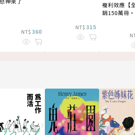
怒神來了
複利效應【
銷150萬冊
新修版】
315
NT$
360
NT$
N