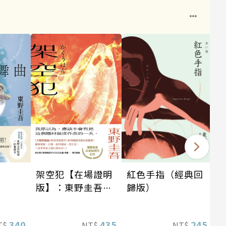
架空犯【在場證明
紅色手指（經典回
版】：東野圭吾出
歸版）
道40週年紀念！
《天鵝與蝙蝠》系
340
435
245
T$
NT$
NT$