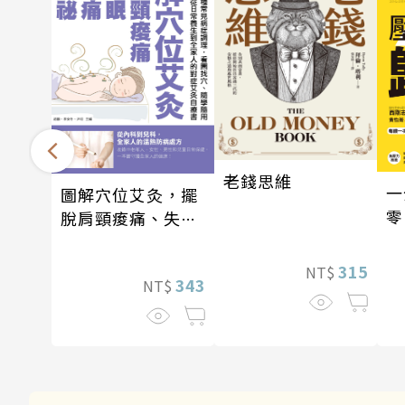
老錢思維
一
圖解穴位艾灸，擺
零
脫肩頸痠痛、失
眠、經痛和便祕
315
NT$
343
NT$