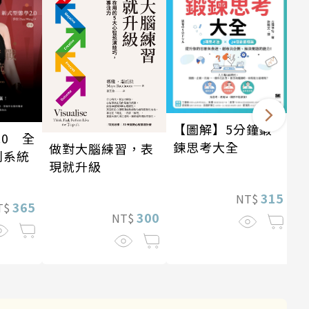
【圖解】5分鐘鍛
.0 全
鍊思考大全
做對大腦練習，表
利系統
現就升級
315
NT$
365
T$
300
NT$