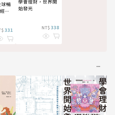
學會理財，世界開
全球暢
始發光
・經典
338
NT$
331
T$