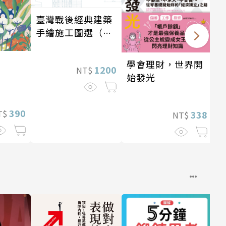
臺灣戰後經典建築
手繪施工圖選（二
版）【套書，含別
冊】
學會理財，世界開
1200
NT$
始發光
390
T$
338
NT$