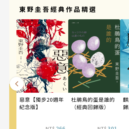
東野圭吾經典作品精選
麒
惡意【獨步20週年
杜鵑鳥的蛋是誰的
歸
紀念版】
（經典回歸版）
266
301
NT$
NT$