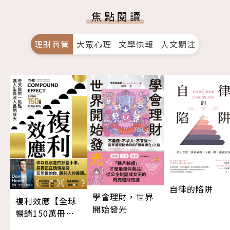
焦點閱讀
理財商管
大眾心理
文學快報
人文關注
自律的陷阱
學會理財，世界
複利效應【全球
開始發光
暢銷150萬冊・
經典新修版】