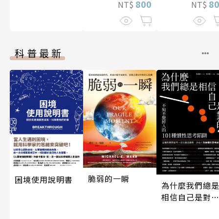
800
8
NT$
NT$
科普最新
脆弱的一瞬
困境使用說明書
為什麼我們總
相信自己是對
的？（四版）