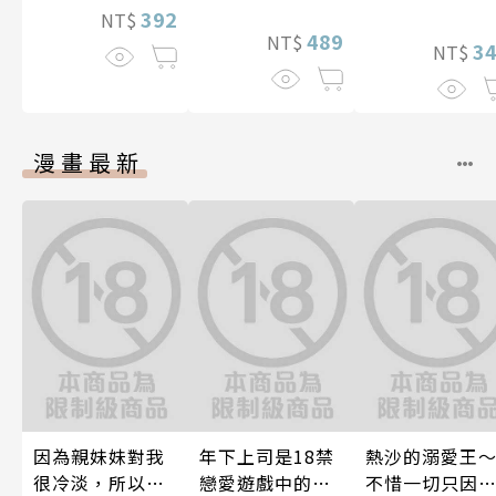
392
NT$
轉之路
489
NT$
3
NT$
漫畫最新
因為親妹妹對我
年下上司是18禁
熱沙的溺愛王
很冷淡，所以只
戀愛遊戲中的我
不惜一切只因