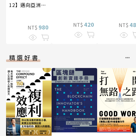
12】邁向亞洲世
紀〔20—21世
紀〕
420
4
NT$
NT$
980
NT$
精選好書