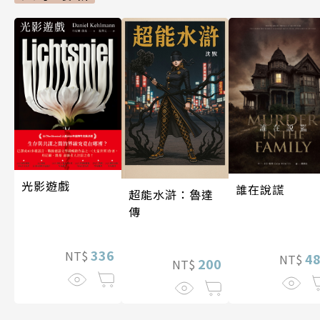
光影遊戲
誰在說謊
超能水滸：魯達
傳
336
NT$
4
NT$
200
NT$