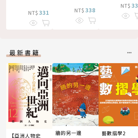
3
NT$
338
NT$
331
NT$
最新書籍
牆的另一邊
藝數摺學2
【亞洲人物史