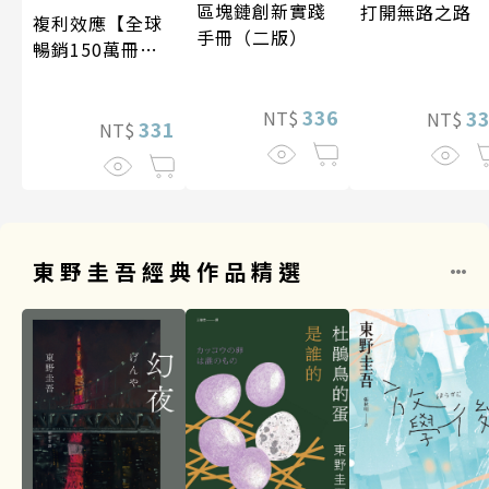
區塊鏈創新實踐
打開無路之路
複利效應【全球
手冊（二版）
暢銷150萬冊・
經典新修版】
336
3
NT$
NT$
331
NT$
東野圭吾經典作品精選