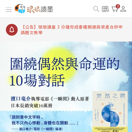
【公告】琅琅讀墨書櫃開通常見問題
0
【公告】琅琅讀墨 3 分鐘完成書櫃開通與資產合併申
請圖文教學
【公告】琅琅書店服務升級重要說明及資產合併結果
查詢
【公告】琅琅讀墨數位閱讀資產合併與書櫃開通申請