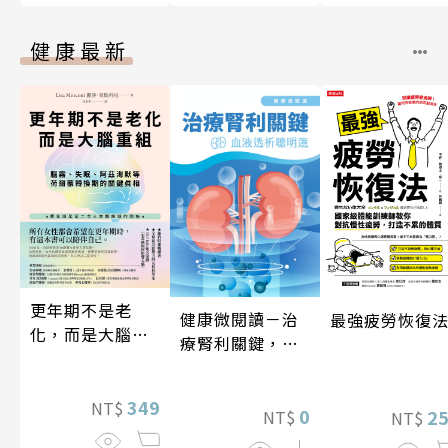
健康最新
更年期不是老
健康微閱讀－治
最強疲勞恢復
化，而是大腦重
療腎利關鍵，血
組
液透析聰明選
349
NT$
0
2
NT$
NT$