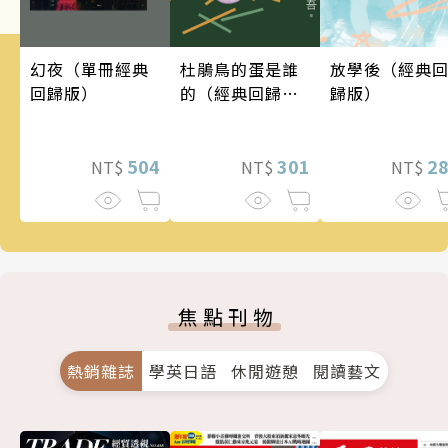
幻夜（單冊經典
杜鵑鳥的蛋是誰
放學後（經典
回歸版）
的（經典回歸
歸版）
版）
504
301
2
NT$
NT$
NT$
焦點刊物
熱銷雜誌
學英日語
休閒遊憩
閱讀藝文