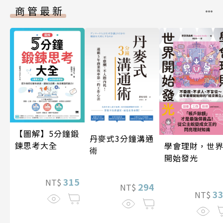
商管最新
【圖解】5分鐘鍛
丹麥式3分鐘溝通
鍊思考大全
學會理財，世
術
開始發光
315
NT$
294
NT$
3
NT$