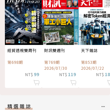
經貿透視雙周刊
財訊雙週刊
天下雜誌
第698期
第769期
第853期
2026/07/30
2026/07/22
99
119
1
NT$
NT$
NT$
精選雜誌