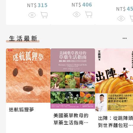
406
NT$
315
NT$
4
NT$
生活最新
迷航狐狸夢
美國藥草教母的
出陣：從跳陣
草藥生活指南
到世界麵包冠
（二版）
軍，王鵬傑的