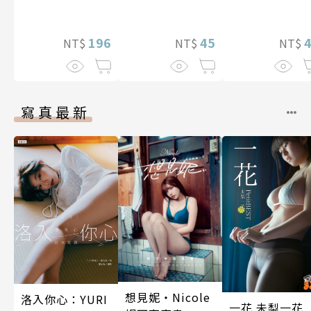
好內射她的好朋
推！？ 10
上了妳～ 04
友(全)
196
45
NT$
NT$
NT$
寫真最新
想見妮‧Nicole
洛入你心：YURI
一花 未梨一花