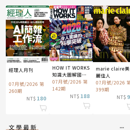
HOW IT WORKS
marie claire美
經理人月刊
知識大圖解國際
麗佳人
中文版
07月號/2026 第
07月號/2026 
07月號/2026 第
142期
399期
260期
188
NT$
NT$
180
NT$
文學最新