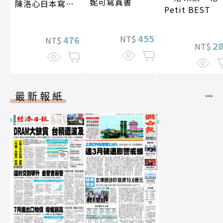
妮可寫真書
陳洛心日本寫真
Petit BEST
【電子書加贈40
幅獨享福利美
455
NT$
照】
476
NT$
2
NT$
最新報紙