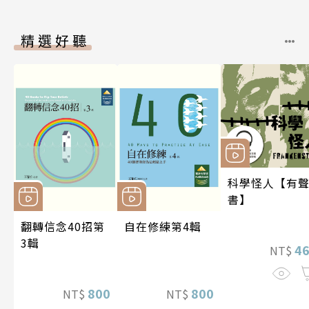
精選好聽
科學怪人【有
書】
翻轉信念40招第
自在修練第4輯
3輯
4
NT$
800
800
NT$
NT$