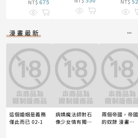
550
NT$
5
675
NT$
NT$
漫畫最新
這個婚姻是義務
病嬌魔法師對石
兩個帝國，帝
僅此而已 02-1
像少女情有獨鍾
的奴隸 漫畫
——魔女融化在愛
2（限制級）
徒的熱吻裡【漫