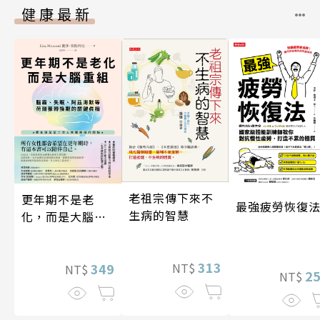
健康最新
老祖宗傳下來不
更年期不是老
最強疲勞恢復
生病的智慧
化，而是大腦重
組
313
349
NT$
NT$
2
NT$