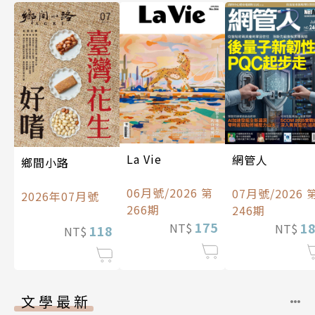
La Vie
網管人
鄉間小路
06月號/2026 第
07月號/2026 
2026年07月號
266期
246期
175
1
NT$
NT$
118
NT$
文學最新