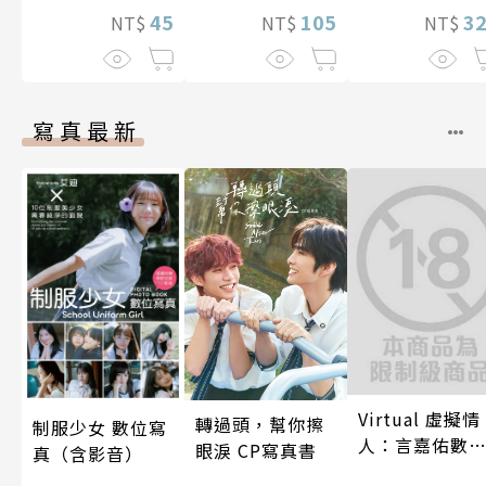
45
畫版】(1)
105
3
NT$
NT$
NT$
寫真最新
Virtual 虛擬情
轉過頭，幫你擦
制服少女 數位寫
人：言嘉佑數
眼淚 CP寫真書
真（含影音）
寫真