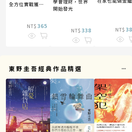
在家也能做金
學會理財，世界
全方位實戰獲利
開始發光
系統
365
NT$
3
NT$
338
NT$
東野圭吾經典作品精選