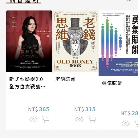
新式型態學2.0
老錢思維
勇氣賦能
全方位實戰獲利
系統
365
315
NT$
NT$
2
NT$