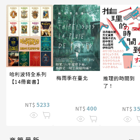
哈利波特全系列
梅雨季在臺北
推理的時間到
【14冊套書】
了！
5233
NT$
400
3
NT$
NT$
商管最新