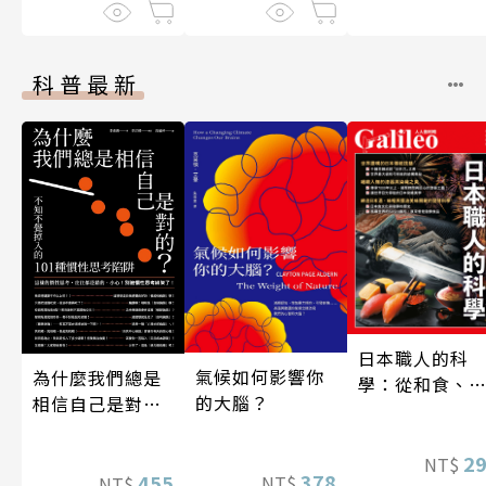
科普最新
日本職人的科
氣候如何影響你
為什麼我們總是
學：從和食、
的大腦？
相信自己是對
酒到名刀，用
的？（四版）
學揭開日本職
技藝的祕密 人
2
NT$
378
455
NT$
NT$