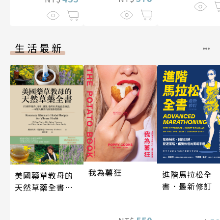
伽利略45
生活最新
我為薯狂
進階馬拉松全
美國藥草教母的
書．最新修訂
天然草藥全書
（二版）