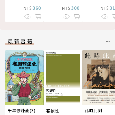
360
300
3
NT$
NT$
NT$
最新書籍
千年修煉龍(3)
此時此刻
客觀性