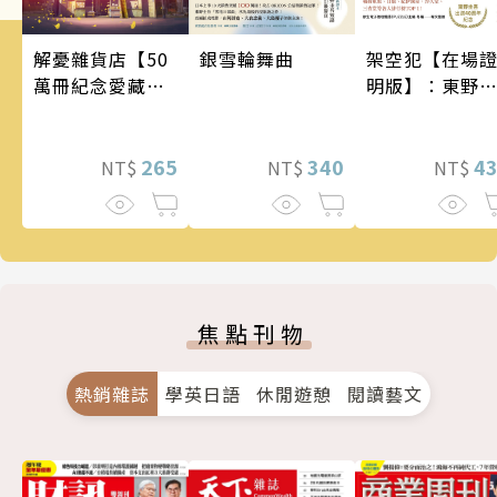
銀雪輪舞曲
架空犯【在場
解憂雜貨店【50
明版】：東野
萬冊紀念愛藏
吾出道40週年
版】
念！《天鵝與
340
蝠》系列重磅
4
265
NT$
NT$
NT$
作！
焦點刊物
熱銷雜誌
學英日語
休閒遊憩
閱讀藝文