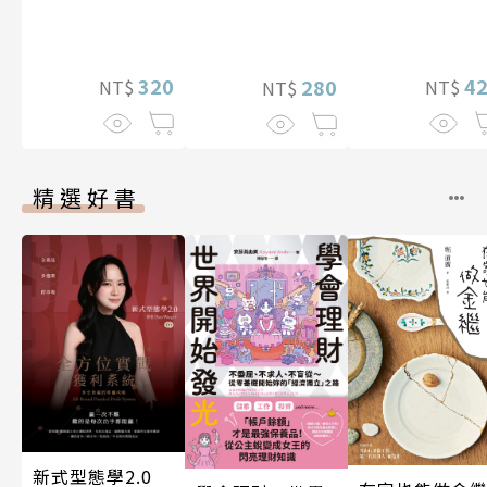
320
4
280
NT$
NT$
NT$
精選好書
新式型態學2.0