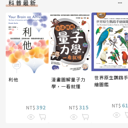
科普最新
世界原生鸚鵡
利他
漫畫圖解量子力
繪圖鑑
學，一看就懂
6
NT$
392
315
NT$
NT$