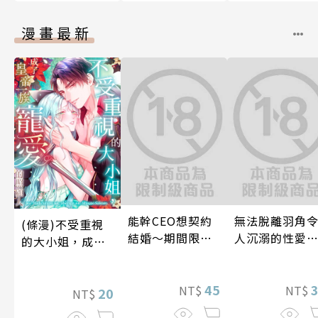
漫畫最新
能幹CEO想契約
無法脫離羽角
(條漫)不受重視
結婚～期間限定
人沉溺的性愛
的大小姐，成了
夢幻老公～ 04
與契合度最高
皇帝一族寵愛的
後輩度過香汗
照顧人(第4話)
45
漓的夜晚(第7話
NT$
NT$
20
NT$