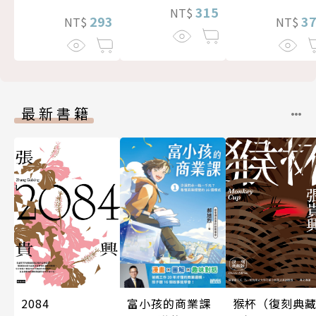
315
NT$
3
293
NT$
NT$
最新書籍
富小孩的商業課
2084
猴杯（復刻典