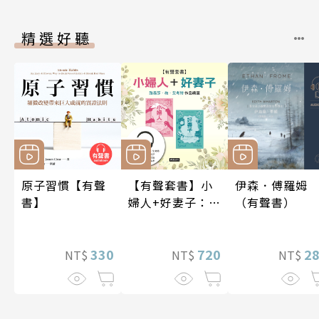
精選好聽
原子習慣【有聲
【有聲套書】小
伊森．傅羅姆
書】
婦人+好妻子：路
（有聲書）
易莎．梅．艾考
特作品精選
330
720
2
NT$
NT$
NT$