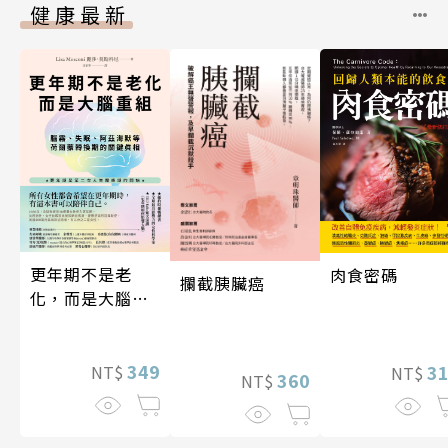
健康最新
更年期不是老
肉食密碼
攔截胰臟癌
化，而是大腦重
組
349
3
NT$
NT$
360
NT$