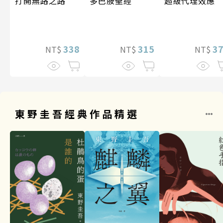
超級代理效應
打開無路之路
多巴胺聖經
3
338
315
NT$
NT$
NT$
東野圭吾經典作品精選