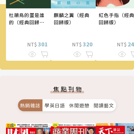
麒麟之翼（經典
杜鵑鳥的蛋是誰
紅色手指（經
回歸版）
的（經典回歸
回歸版）
版）
320
301
2
NT$
NT$
NT$
焦點刊物
熱銷雜誌
學英日語
休閒遊憩
閱讀藝文