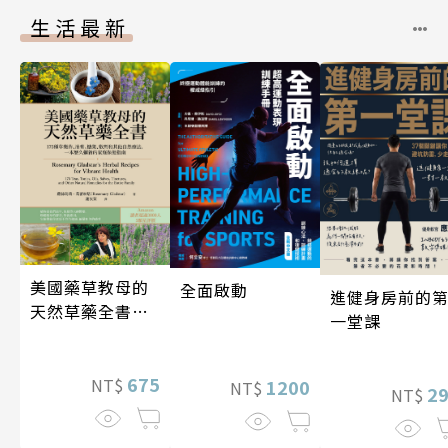
生活最新
美國藥草教母的
全面啟動
進健身房前的
天然草藥全書
一堂課
（二版）
675
NT$
1200
NT$
2
NT$