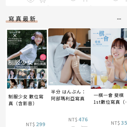
寫真最新
半分 はんぶん：
一棋一會 斐棋
制服少女 數位寫
阿部瑪利亞寫真
1st數位寫真（
真（含影音）
影音）
476
NT$
3
NT$
299
NT$