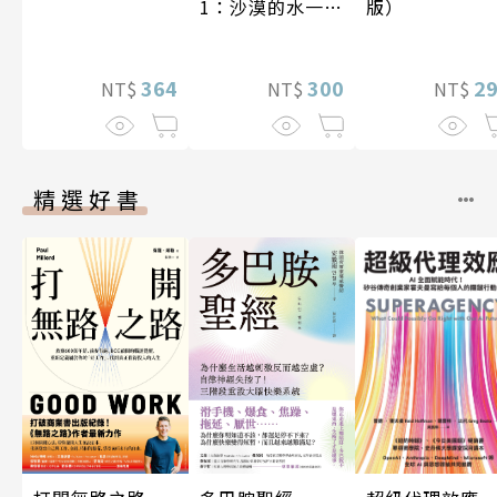
1：沙漠的水一瓶
版）
一千元？看懂商
業經營的16個模
式
300
364
2
NT$
NT$
NT$
精選好書