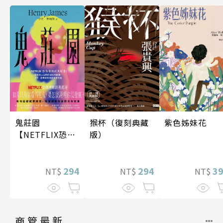
鬼莊園
紫色姊妹花
猴杯（復刻典藏
【NETFLIX恐怖
版）
神劇經典原著】
294
3
294
NT$
NT$
NT$
商管最新