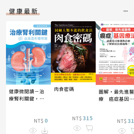
健康最新
肉食密碼
健康微閱讀－治
圖解‧最先進
療腎利關鍵，血
療 癌症基因
液透析聰明選
法
315
NT$
0
3
NT$
NT$