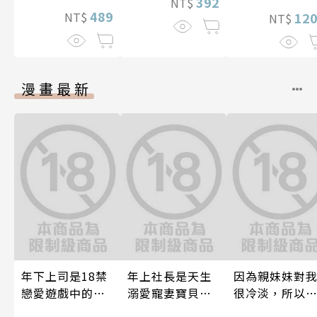
392
NT$
489
NT$
12
NT$
漫畫最新
年下上司是18禁
年上社長是天生
因為親妹妹對
戀愛遊戲中的我
溺愛寵妻寶貝獸
很冷淡，所以
推！？ 10
～一見鍾情不隱
好內射她的好