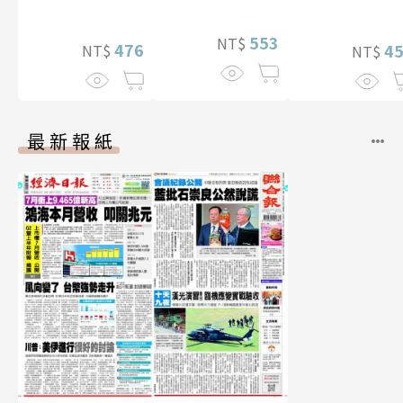
真【數位典藏豪
華增量版】
553
NT$
476
4
NT$
NT$
最新報紙