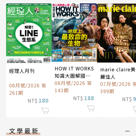
HOW IT WORKS
marie claire美
經理人月刊
知識大圖解國際
麗佳人
中文版
08月號/2026 第
07月號/2026 
08月號/2026 第
143期
399期
261期
188
NT$
NT$
180
NT$
文學最新