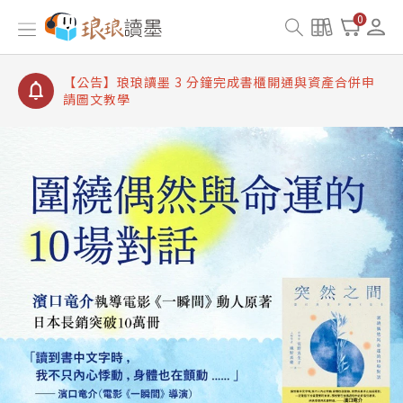
【公告】琅琅讀墨書櫃開通常見問題
0
【公告】琅琅讀墨 3 分鐘完成書櫃開通與資產合併申
請圖文教學
【公告】琅琅書店服務升級重要說明及資產合併結果
查詢
【公告】琅琅讀墨數位閱讀資產合併與書櫃開通申請