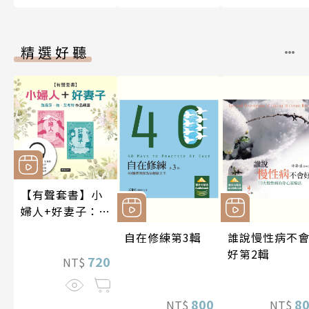
精選好聽
【有聲套書】小
婦人+好妻子：路
易莎．梅．艾考
自在修練第3輯
誰說慢性病不
特作品精選
好第2輯
720
NT$
800
8
NT$
NT$