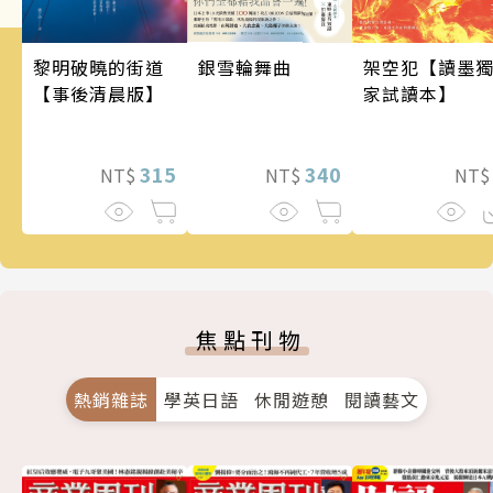
銀雪輪舞曲
架空犯【讀墨
黎明破曉的街道
家試讀本】
【事後清晨版】
340
315
NT$
NT
NT$
焦點刊物
熱銷雜誌
學英日語
休閒遊憩
閱讀藝文