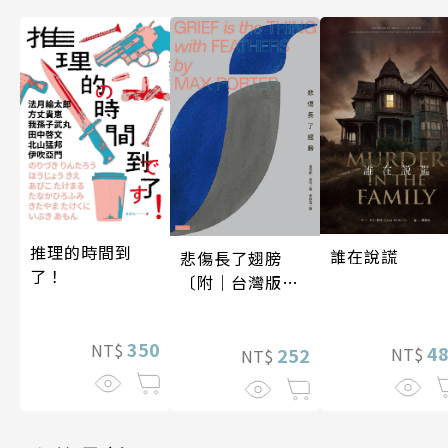
推理的時間到
誰在說謊
悲傷長了翅膀
了！
〔附｜台灣版獨
家授權作者手寫
問候印簽〕
350
NT$
4
NT$
252
NT$