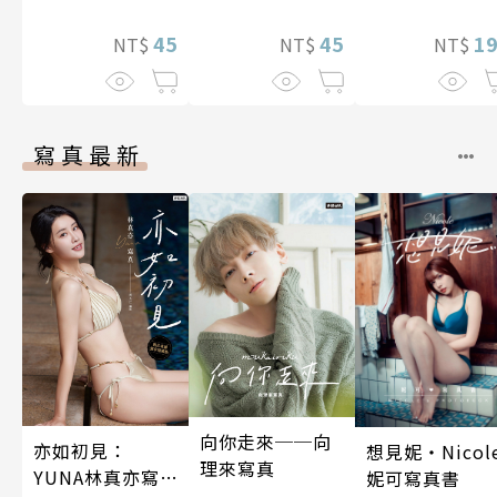
藏，兩顆心從此
友(全)
45
就不會再孤單!?
45
1
NT$
NT$
NT$
～ 36
寫真最新
向你走來──向
亦如初見：
想見妮‧Nicol
理來寫真
YUNA林真亦寫
妮可寫真書