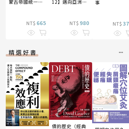
蒙古帝國統一歐
12】邁向亞洲世
事
亞大陸〔12—14
紀〔20—21世
世紀〕
紀〕
665
980
3
NT$
NT$
NT$
精選好書
債的歷史（經典