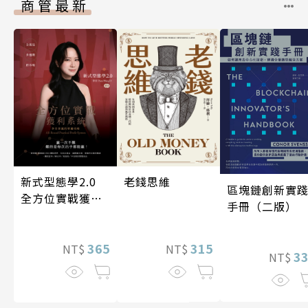
商管最新
新式型態學2.0
老錢思維
區塊鏈創新實
全方位實戰獲利
手冊（二版）
系統
365
315
NT$
NT$
3
NT$