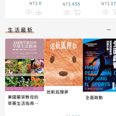
0
3
NT$
455
NT$
NT$
生活最新
迷航狐狸夢
美國藥草教母的
全面啟動
草藥生活指南
（二版）