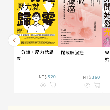
一分鐘，壓力就歸
攔截胰臟癌
學
零
始
320
360
NT$
NT$