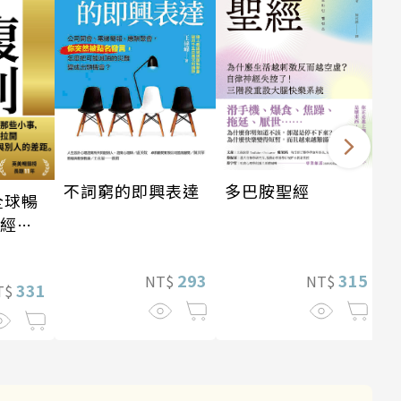
多巴胺聖經
不詞窮的即興表達
全球暢
・經典
315
293
NT$
NT$
331
T$