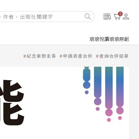
0
琅琅悅讀
琅琅原創
紀念東野圭吾
申請資產合併
查詢合併結果