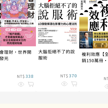
大腦拒絕不了的說
會理財，世界開
複利效應【
服術
發光
銷150萬冊
新修版】
370
NT$
338
NT$
N