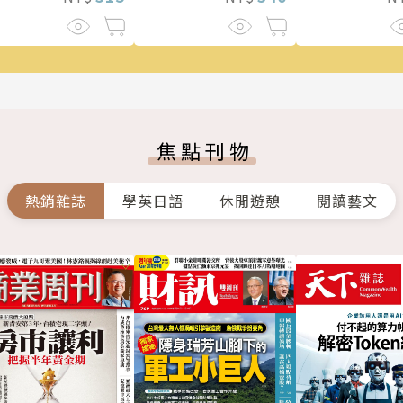
焦點刊物
熱銷雜誌
學英日語
休閒遊憩
閱讀藝文