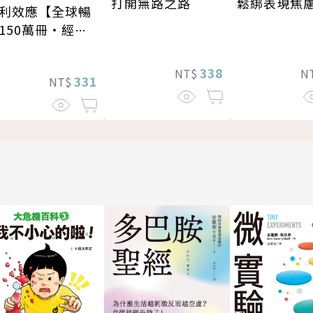
打開無路之路
鬆綁表現焦
利效應【全球暢
150萬冊・經典
修版】
338
NT$
N
331
NT$