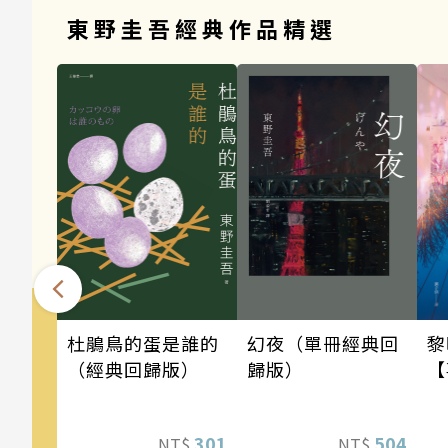
東野圭吾經典作品精選
幻夜（單冊經典回
黎
杜鵑鳥的蛋是誰的
歸版）
【
（經典回歸版）
504
301
NT$
NT$