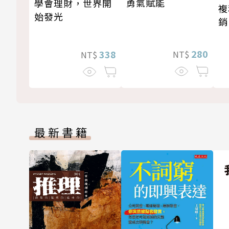
勇氣賦能
學會理財，世界開
複
始發光
銷
新
280
338
NT$
NT$
最新書籍