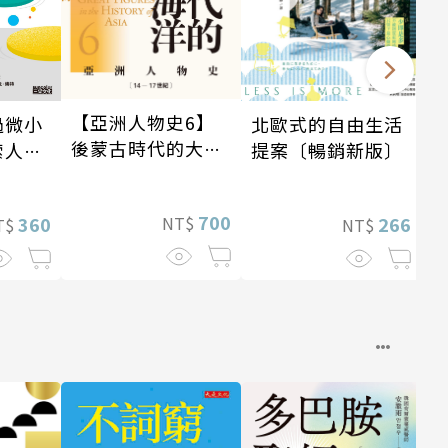
【亞洲人物史6】
北歐式的自由生活
過微小
後蒙古時代的大陸
提案〔暢銷新版〕
索人生
與海洋〔14—17世
紀〕
700
NT$
266
360
NT$
T$