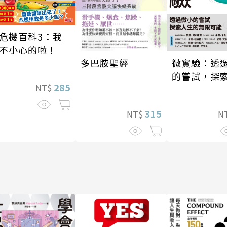
危機百科3：我
不小心的啦！
微實驗：透
多巴胺聖經
的嘗試，探
285
NT$
的無限可能
315
N
NT$