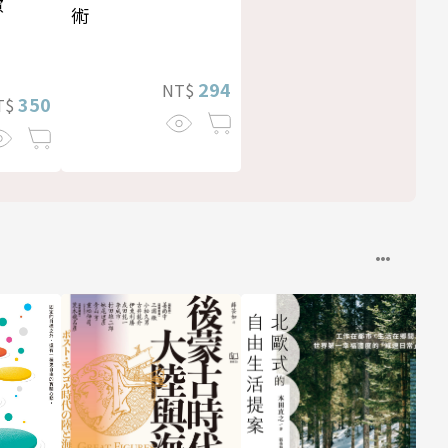
慮
術
294
NT$
350
T$