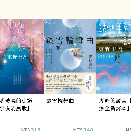
銀雪輪舞曲
明破曉的街道
湖畔的謊言
事後清晨版】
潔全新譯本
340
315
NT$
NT$
N