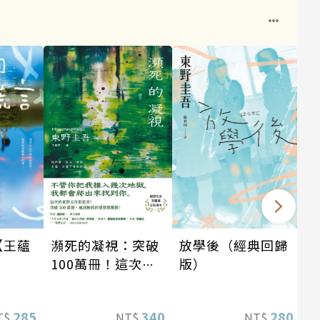
瀕死的凝視：突破
【王蘊
放學後（經典回歸
100萬冊！這次的
】
版）
東野圭吾很惡劣！
瘋到極致的情慾與
340
285
280
NT$
T$
NT$
驚悚！