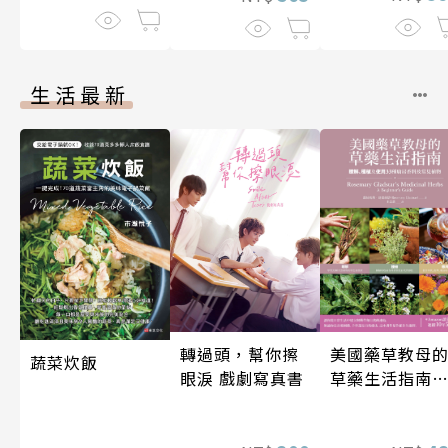
生活最新
轉過頭，幫你擦
美國藥草教母
蔬菜炊飯
眼淚 戲劇寫真書
草藥生活指南
（二版）