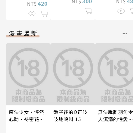
300
4
NT$
NT$
420
NT$
漫畫最新
魔法少女・怦然
盤子裡的Ω正吱
無法脫離羽角
心動・祕密花招
吱地鳴叫 15
人沉溺的性愛
(第3話)
與契合度最高