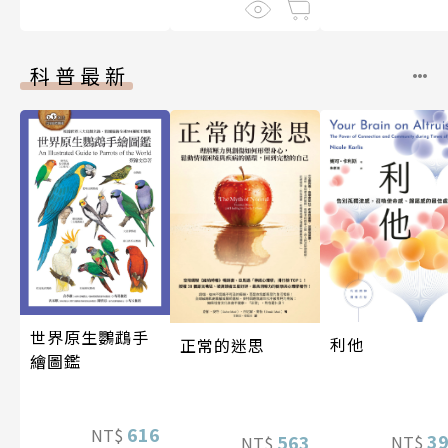
科普最新
世界原生鸚鵡手
利他
正常的迷思
繪圖鑑
616
NT$
3
563
NT$
NT$