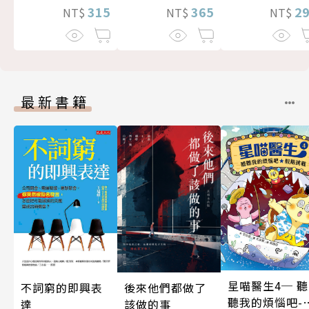
315
365
2
NT$
NT$
NT$
最新書籍
星喵醫生4─ 聽
後來他們都做了
不詞窮的即興表
聽我的煩惱吧-
該做的事
達