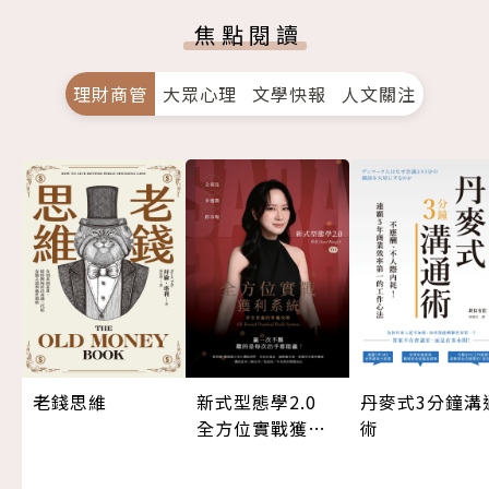
焦點閱讀
理財商管
大眾心理
文學快報
人文關注
老錢思維
新式型態學2.0
丹麥式3分鐘溝
全方位實戰獲利
術
系統