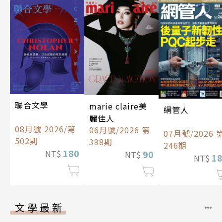
聯合文學
marie claire美
網管人
麗佳人
08月號 2026/第
06月號/2026 第
07月號/2026 
502期
398期
246期
180
90
NT$
NT$
1
NT$
文學最新