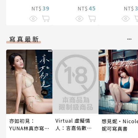
後輩度過香汗
39
45
漓的夜晚(第7話
NT$
NT$
NT$
寫真最新
Virtual 虛擬情
亦如初見：
想見妮‧Nicol
人：言嘉佑數位
YUNA林真亦寫
妮可寫真書
寫真
真【數位典藏豪