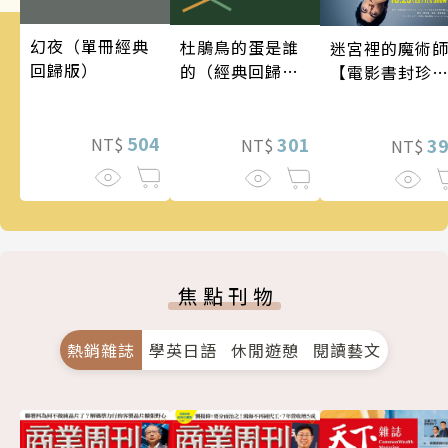
幻夜（單冊經典
杜鵑鳥的蛋是誰
迷宮裡的魔術
回歸版）
的（經典回歸
【電影書封珍
版）
版】
504
301
3
NT$
NT$
NT$
焦點刊物
熱銷雜誌
學英日語
休閒遊憩
閱讀藝文