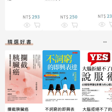
期挑戰
2
NT$
250
293
NT$
NT$
精選好書
攔截胰臟癌
不詞窮的即興表
大腦拒絕不了