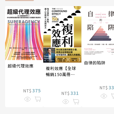
自律的陷阱
超級代理效應
複利效應【全球
暢銷150萬冊・
經典新修版】
3
NT$
375
NT$
331
NT$