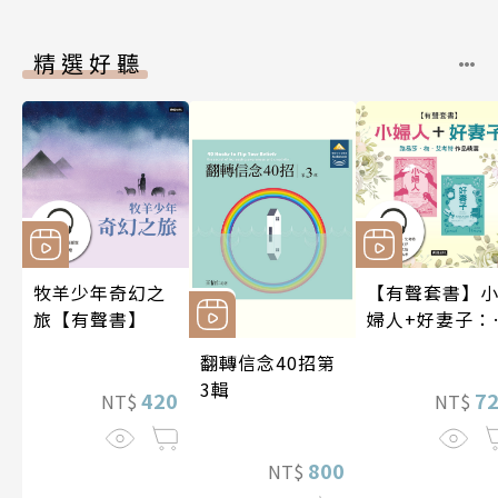
精選好聽
牧羊少年奇幻之
【有聲套書】
旅【有聲書】
婦人+好妻子：
易莎．梅．艾
翻轉信念40招第
特作品精選
3輯
420
7
NT$
NT$
800
NT$