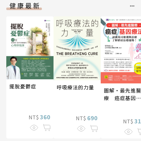
健康最新
擺脫憂鬱症
呼吸療法的力量
圖解‧最先進
療 癌症基因
法
360
NT$
690
NT$
3
NT$