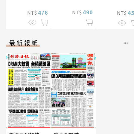
華增量版】
490
476
NT$
4
NT$
NT$
最新報紙