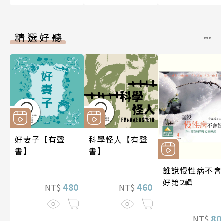
精選好聽
好妻子【有聲
科學怪人【有聲
書】
書】
誰說慢性病不
好第2輯
480
460
NT$
NT$
8
NT$