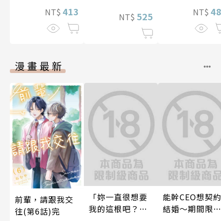
413
4
NT$
NT$
525
NT$
漫畫最新
「妳一直很想要
能幹CEO想契
前輩，請跟我交
我的這根吧？」
結婚～期間限
往(第6話)完
因變態上司永無
夢幻老公～ 06