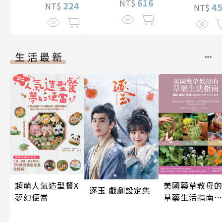
616
NT$
224
NT$
4
NT$
生活最新
超萌人氣造型餐X
美國藥草教母
逐玉 戲劇設定集
夢幻便當
草藥生活指南
（二版）