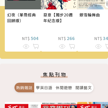
銀雪輪舞曲
幻夜（單冊經典
惡意【獨步20週
回歸版）
年紀念版】
3
504
266
NT$
NT$
NT$
焦點刊物
熱銷雜誌
學英日語
休閒遊憩
閱讀藝文