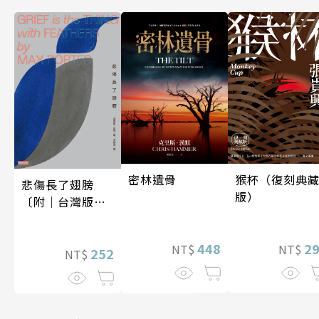
密林遺骨
猴杯（復刻典
悲傷長了翅膀
版）
〔附｜台灣版獨
家授權作者手寫
問候印簽〕
448
2
NT$
NT$
252
NT$