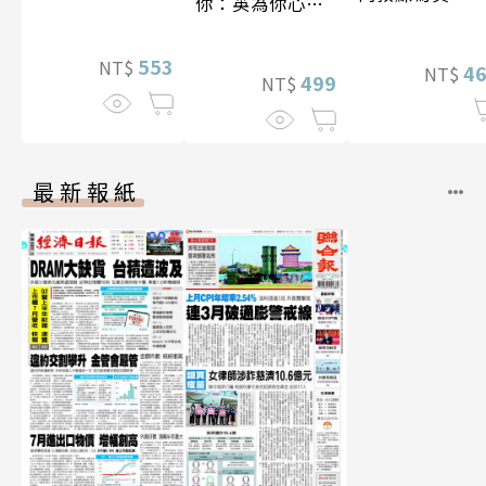
你：英為你心動
李雅英1st台灣感
性紙上電影系列
553
NT$
4
NT$
數位版
499
NT$
最新報紙