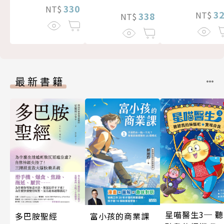
330
NT$
3
NT$
338
NT$
最新書籍
星喵醫生3─ 聽
富小孩的商業課
多巴胺聖經