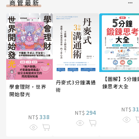
商管最新
【圖解】5分鐘
丹麥式3分鐘溝通
鍊思考大全
學會理財，世界
術
開始發光
3
NT$
294
NT$
338
NT$