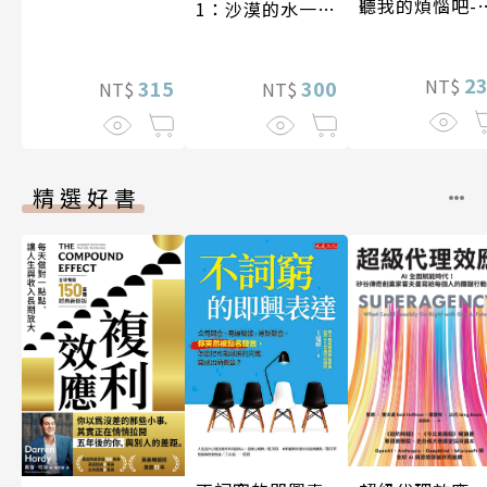
聽我的煩惱吧-
1：沙漠的水一瓶
現自我
一千元？看懂商
業經營的16個模
2
NT$
式
300
315
NT$
NT$
精選好書