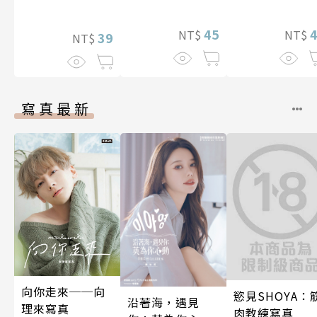
止盡的淫語而持
續絕頂升天一個
45
NT$
NT$
39
NT$
月(第15話)
寫真最新
向你走來──向
慾見SHOYA：
沿著海，遇見
理來寫真
肉教練寫真