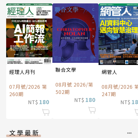
聯合文學
經理人月刊
網管人
08月號 2026/第
07月號/2026 第
08月號/2026 
502期
260期
247期
180
NT$
180
1
NT$
NT$
文學最新