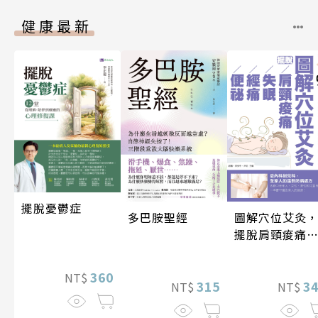
健康最新
擺脫憂鬱症
圖解穴位艾灸
多巴胺聖經
擺脫肩頸痠痛
失眠、經痛和
祕
360
NT$
3
315
NT$
NT$