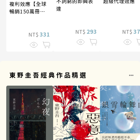
超級代理效應
不詞窮的即興表
複利效應【全球
達
暢銷150萬冊・
經典新修版】
3
293
NT$
NT$
331
NT$
東野圭吾經典作品精選