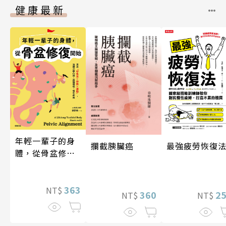
健康最新
年輕一輩子的身
攔截胰臟癌
最強疲勞恢復
體，從骨盆修復
開始：透過「呼
吸法×伸展×運
動」，遠離小腹
363
NT$
360
2
NT$
NT$
凸出、肩頸僵
硬、慢性疼痛