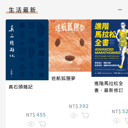
生活最新
迷航狐狸夢
進階馬拉松全
真石頭雜記
書．最新修訂
392
NT$
5
NT$
455
NT$