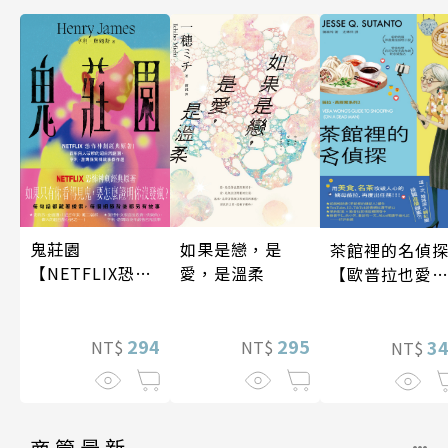
如果是戀，是
鬼莊園
茶館裡的名偵
愛，是溫柔
【NETFLIX恐怖
【歐普拉也愛
神劇經典原著】
引爆國際說書
紅數十萬則好
295
294
《茶館裡的嫌
3
NT$
NT$
NT$
人》續作】
商管最新