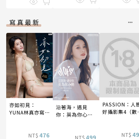
寫真最新
PASSION：人
亦如初見：
沿著海，遇見
好攝影集4（數
YUNA林真亦寫
你：英為你心動
特別版）
真【數位典藏豪
李雅英1st台灣感
華增量版】
性紙上電影系列
4
476
NT$
NT$
數位版
499
NT$