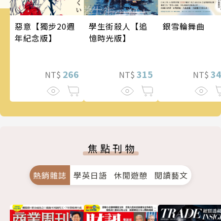
銀雪輪舞曲
惡意【獨步20週
學生街殺人【追
年紀念版】
憶時光版】
3
266
315
NT$
NT$
NT$
焦點刊物
熱銷雜誌
學英日語
休閒遊憩
閱讀藝文