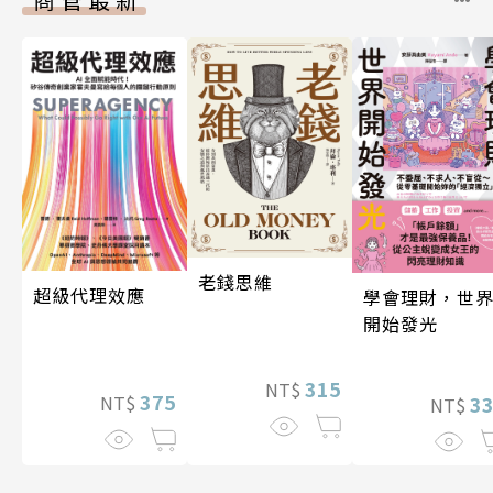
老錢思維
超級代理效應
學會理財，世
開始發光
315
NT$
375
3
NT$
NT$