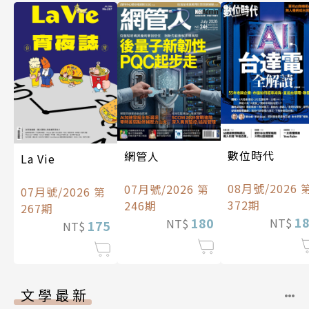
數位時代
網管人
La Vie
08月號/2026 
07月號/2026 第
07月號/2026 第
372期
246期
267期
1
180
NT$
NT$
175
NT$
文學最新