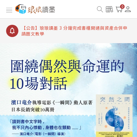
【公告】琅琅讀墨書櫃開通常見問題
0
【公告】琅琅讀墨 3 分鐘完成書櫃開通與資產合併申
請圖文教學
【公告】琅琅書店服務升級重要說明及資產合併結果
查詢
【公告】琅琅讀墨數位閱讀資產合併與書櫃開通申請