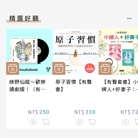
精選好聽
綠野仙蹤～歡樂
原子習慣【有聲
【有聲套書】
讀劇版！（有聲
書】
婦人+好妻子：
書）
易莎．梅．艾
特作品精選
250
330
7
NT$
NT$
NT$