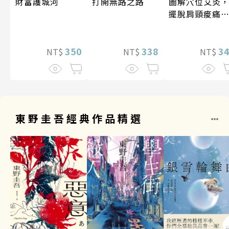
圖解穴位艾灸
打開無路之路
財富護城河
擺脫肩頸痠痛
失眠、經痛和
祕
3
338
350
NT$
NT$
NT$
東野圭吾經典作品精選