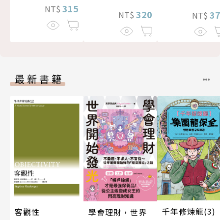
315
NT$
320
3
NT$
NT$
最新書籍
千年修煉龍(3)
客觀性
學會理財，世界