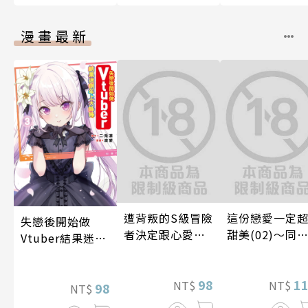
漫畫最新
遭背叛的S級冒險
這份戀愛一定
失戀後開始做
者決定跟心愛的
甜美(02)～同
Vtuber結果迷倒
奴隸們組成奴隸
篇～【含電子
年上大姊姊(03)
後宮公會(08)
定特典】
98
1
NT$
NT$
98
NT$