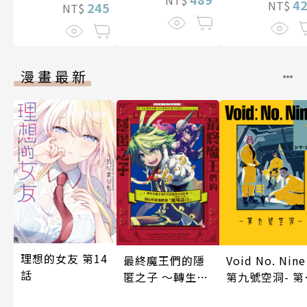
4
NT$
245
NT$
漫畫最新
理想的女友 第14
最終魔王們的隱
Void No. Nine
話
匿之子 ～轉生到
第九號空洞- 第
魔王城的前社畜
22話