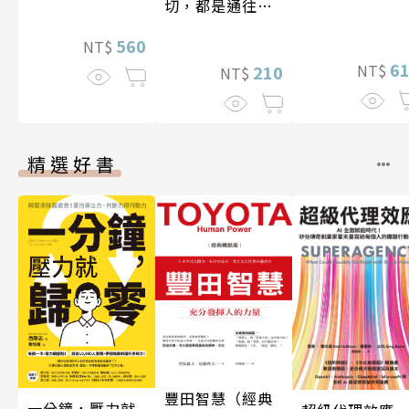
切，都是通往豐
盛人生的祕密
560
NT$
6
NT$
210
NT$
精選好書
豐田智慧（經典
一分鐘，壓力就