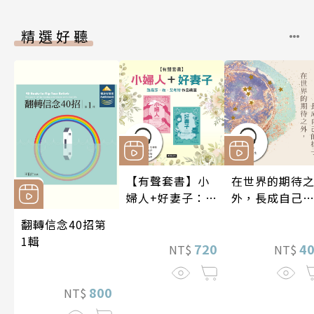
精選好聽
【有聲套書】小
在世界的期待
婦人+好妻子：路
外，長成自己
易莎．梅．艾考
樣子【有聲書
翻轉信念40招第
特作品精選
1輯
720
4
NT$
NT$
800
NT$