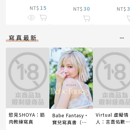
程式設計師隨心
15
NT$
所欲地開發「魔
30
NT$
NT$
導語言《Magic
Code》」～ 第
11話
寫真最新
慾見SHOYA：筋
Virtual 虛擬情
Babe Fantasy‧
肉教練寫真
人：言嘉佑數
寶兒寫真書（加
寫真
贈多張未公開照