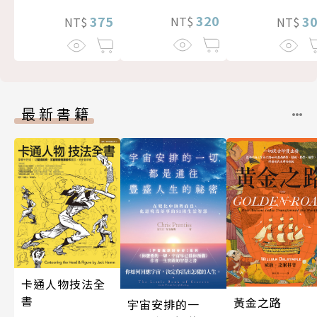
320
375
3
NT$
NT$
NT$
最新書籍
卡通人物技法全
書
黃金之路
宇宙安排的一