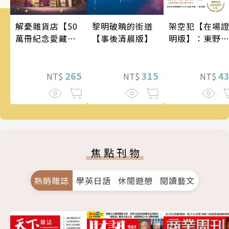
架空犯【在場
黎明破曉的街道
解憂雜貨店【50
明版】：東野
【事後清晨版】
萬冊紀念愛藏
吾出道40週年
版】
念！《天鵝與
蝠》系列重磅
4
315
265
NT$
NT$
NT$
作！
焦點刊物
熱銷雜誌
學英日語
休閒遊憩
閱讀藝文