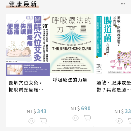
健康最新
呼吸療法的力量
圖解穴位艾灸，
過敏、肥胖或
擺脫肩頸痠痛、
鬱？其實是腸
失眠、經痛和便
菌在抗議！
祕
690
NT$
343
3
NT$
NT$