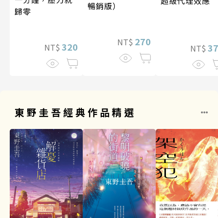
超級代理效應
暢銷版）
歸零
270
NT$
320
3
NT$
NT$
東野圭吾經典作品精選