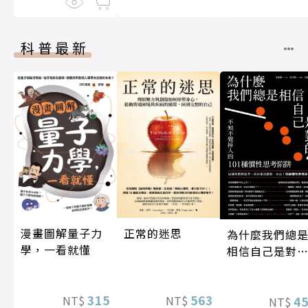
科普最新
漫畫圖解量子力
正常的迷思
為什麼我們總
學，一看就懂
相信自己是對
的？（四版）
315
563
4
NT$
NT$
NT$