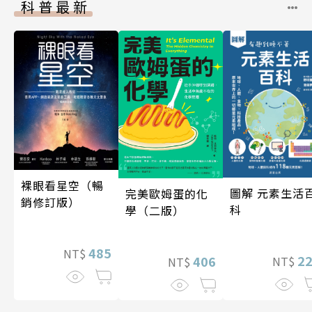
科普最新
裸眼看星空（暢
圖解 元素生活
完美歐姆蛋的化
銷修訂版）
科
學（二版）
485
NT$
2
406
NT$
NT$