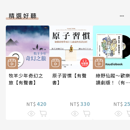
精選好聽
牧羊少年奇幻之
原子習慣【有聲
綠野仙蹤～歡
旅【有聲書】
書】
讀劇版！（有
書）
420
330
2
NT$
NT$
NT$