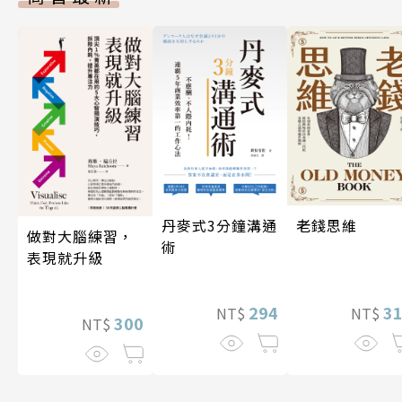
丹麥式3分鐘溝通
老錢思維
做對大腦練習，
術
表現就升級
294
3
NT$
NT$
300
NT$