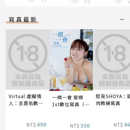
寫真最新
Virtual 虛擬情
慾見SHOYA：
一棋一會 斐棋
人：言嘉佑數位
肉教練寫真
1st數位寫真（含
寫真
影音）
490
4
NT$
NT$
350
NT$