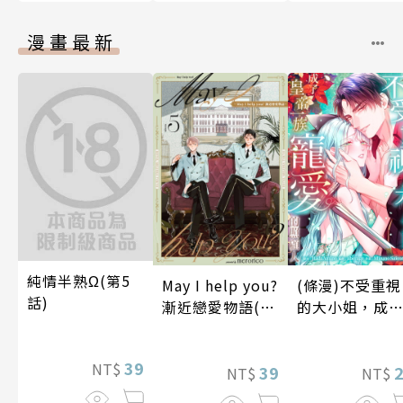
漫畫最新
純情半熟Ω(第5
May I help you?
(條漫)不受重視
話)
漸近戀愛物語(第
的大小姐，成
5話)
皇帝一族寵愛
照顧人(第4話)
39
NT$
39
NT$
NT$