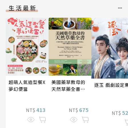
生活最新
超萌人氣造型餐X
美國藥草教母的
逐玉 戲劇設定
夢幻便當
天然草藥全書
（二版）
413
675
NT$
NT$
5
NT$