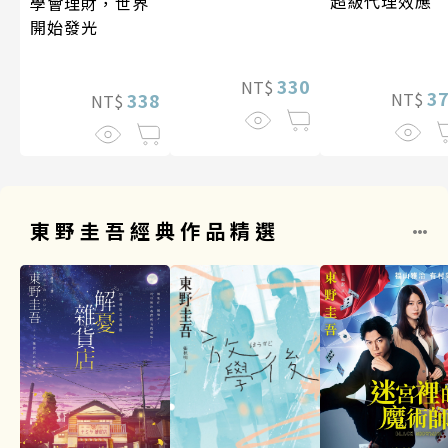
超級代理效應
學會理財，世界
開始發光
330
NT$
3
338
NT$
NT$
東野圭吾經典作品精選