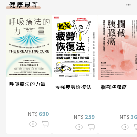
健康最新
呼吸療法的力量
攔截胰臟癌
最強疲勞恢復法
690
NT$
3
259
NT$
NT$