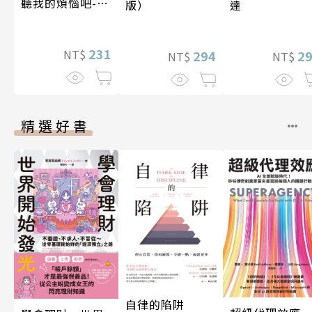
聽我的煩惱吧-假
版）
達
期挑戰
231
NT$
294
2
NT$
NT$
精選好書
自律的陷阱