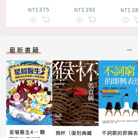
375
293
2
NT$
NT$
NT$
最新書籍
星喵醫生4─ 聽
猴杯（復刻典藏
不詞窮的即興