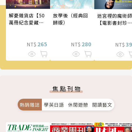
解憂雜貨店【50
放學後（經典回
迷宮裡的魔術
萬冊紀念愛藏
歸版）
【電影書封珍
版】
版】
265
280
3
NT$
NT$
NT$
焦點刊物
熱銷雜誌
學英日語
休閒遊憩
閱讀藝文