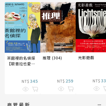
光影遊戲
推理 (304)
茶館裡的名偵探
【歐普拉也愛！
引爆國際說書網
紅數十萬則好評
3
259
《茶館裡的嫌疑
345
NT$
NT$
NT$
人》續作】
商管最新