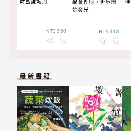
鍊
財富護城河
學會理財，世界開
始發光
350
NT$
338
NT$
最新書籍