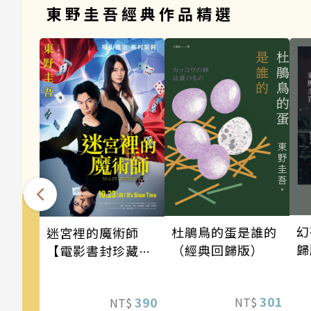
東野圭吾經典作品精選
幻
杜鵑鳥的蛋是誰的
迷宮裡的魔術師
歸
（經典回歸版）
【電影書封珍藏
版】
301
390
NT$
NT$