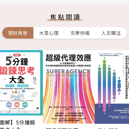
焦點閱讀
理財商管
大眾心理
文學快報
人文關注
圖解】5分鐘鍛