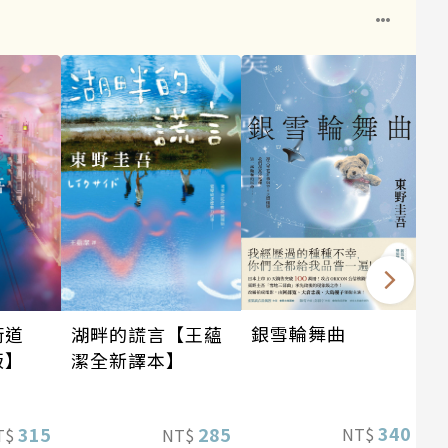
銀雪輪舞曲
街道
湖畔的謊言【王蘊
版】
潔全新譯本】
340
315
285
NT$
T$
NT$