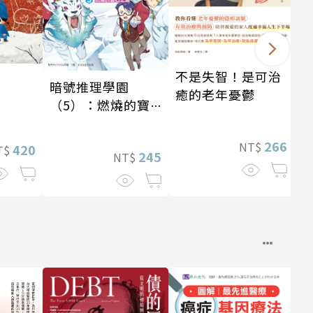
不是失智！是可治
暗號推理學園
癒的老年憂鬱
（5）：燃燒的寶
石島
266
NT$
420
T$
245
NT$