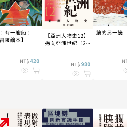
！有一艘船！
牆的另一邊
【亞洲人物史12】
冒險繪本】
邁向亞洲世紀〔20
—21世紀〕
420
NT$
N
980
NT$