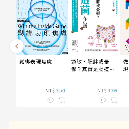
做
鬆綁表現焦慮
過敏、肥胖或憂
現
鬱？其實是腸道菌
在抗議！
350
336
NT$
NT$