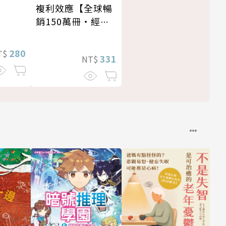
複利效應【全球暢
銷150萬冊・經典
新修版】
280
T$
331
NT$