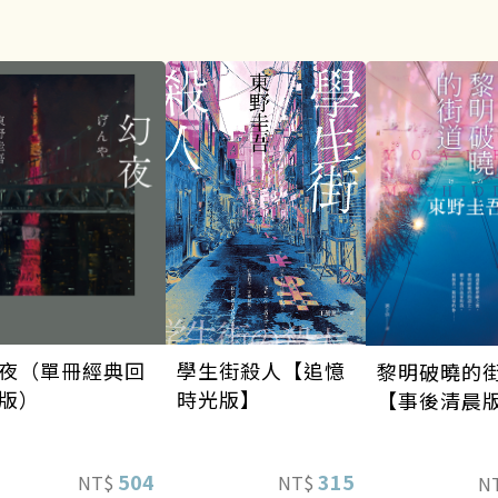
夜（單冊經典回
學生街殺人【追憶
黎明破曉的
版）
時光版】
【事後清晨
504
315
NT$
NT$
N