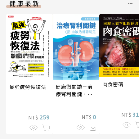
健康最新
肉食密碼
健康微閱讀－治
最強疲勞恢復法
療腎利關鍵，血
液透析聰明選
3
NT$
0
259
NT$
NT$