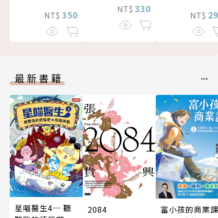
330
NT$
2
350
NT$
NT$
最新書籍
星喵醫生4─ 聽
富小孩的商業
2084