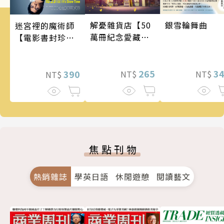
銀雪輪舞曲
解憂雜貨店【50
迷宮裡的魔術師
萬冊紀念愛藏
【電影書封珍藏
版】
版】
3
265
390
NT$
NT$
NT$
焦點刊物
熱銷雜誌
學英日語
休閒遊憩
閱讀藝文