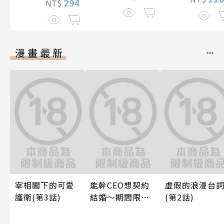
294
NT$
漫畫最新
宰相閣下的可愛
能幹CEO想契約
虛假的浪漫台
護衛(第3話)
結婚～期間限定
(第2話)
夢幻老公～ 04