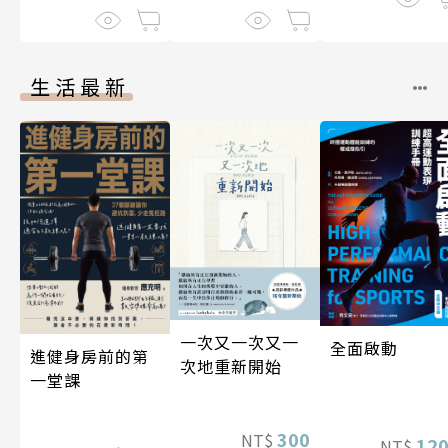
生活最新
一次又一次又一
全面啟動
進健身房前的第
次地重新開始
一堂課
300
NT$
12
NT$