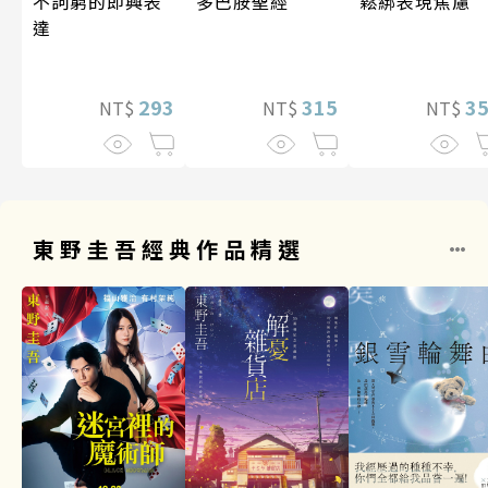
多巴胺聖經
不詞窮的即興表
鬆綁表現焦慮
達
315
293
3
NT$
NT$
NT$
東野圭吾經典作品精選