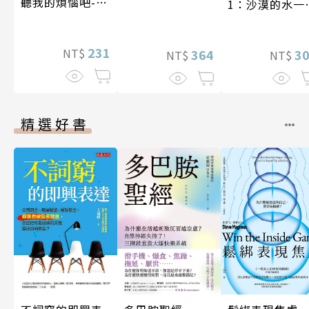
聽我的煩惱吧-假
1：沙漠的水一
期挑戰
一千元？看懂
業經營的16個
231
NT$
式
3
364
NT$
NT$
精選好書