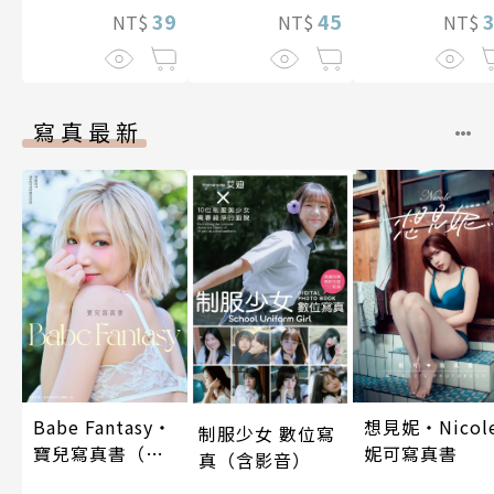
39
45
NT$
NT$
NT$
寫真最新
Babe Fantasy‧
想見妮‧Nicol
制服少女 數位寫
寶兒寫真書（加
妮可寫真書
真（含影音）
贈多張未公開照