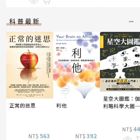
科普最新
星空大圖鑑：
利他
正常的迷思
利略科學大圖
25
4
NT$
392
563
NT$
NT$