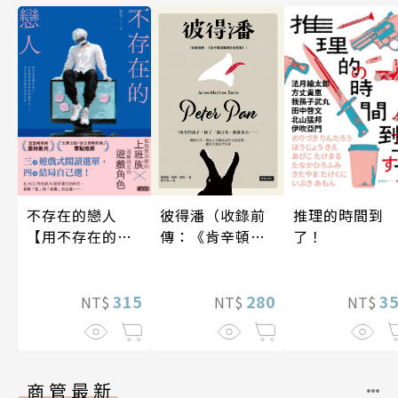
不存在的戀人
彼得潘（收錄前
推理的時間到
【用不存在的
傳：《肯辛頓花
了！
愛，治癒存在的
園裡的彼得
孤獨】
潘》）
315
280
3
NT$
NT$
NT$
商管最新