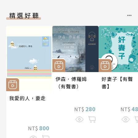
精選好聽
伊森．傅羅姆
好妻子【有聲
（有聲書）
書】
我愛的人，要走
280
4
NT$
NT$
800
NT$