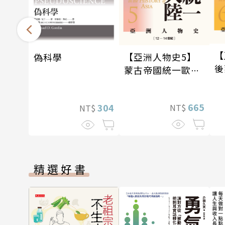
【
【亞洲人物史5】
偽科學
後
蒙古帝國統一歐亞
與
大陸〔12—14世
紀
紀〕
665
304
NT$
NT$
精選好書