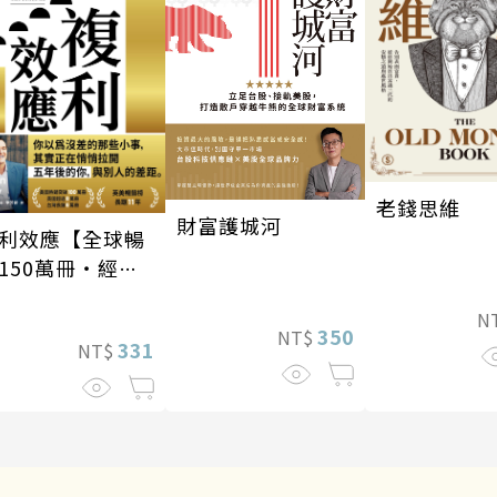
老錢思維
財富護城河
利效應【全球暢
150萬冊・經典
修版】
N
350
NT$
331
NT$