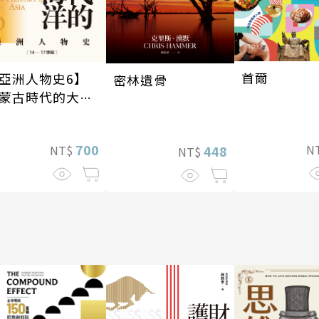
首爾
亞洲人物史6】
密林遺骨
蒙古時代的大陸
海洋〔14—17世
〕
700
N
NT$
448
NT$