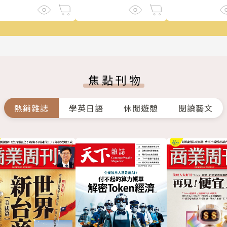
焦點刊物
熱銷雜誌
學英日語
休閒遊憩
閱讀藝文