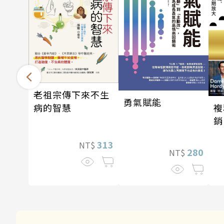
老祖宗傳下來不生
勇氣賦能
複
病的智慧
銷
新
313
NT$
280
NT$