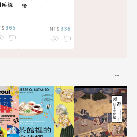
利系統
後
365
T$
336
NT$