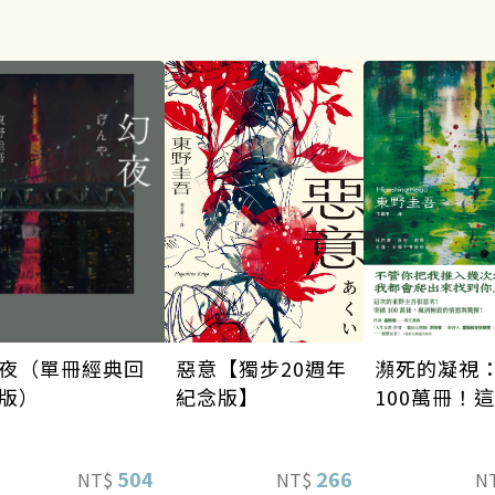
瀕死的凝視
夜（單冊經典回
惡意【獨步20週年
100萬冊！
版）
紀念版】
東野圭吾很
瘋到極致的
504
266
N
NT$
NT$
驚悚！