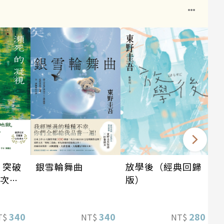
：突破
銀雪輪舞曲
放學後（經典回歸
這次的
版）
惡劣！
情慾與
340
340
280
T$
NT$
NT$