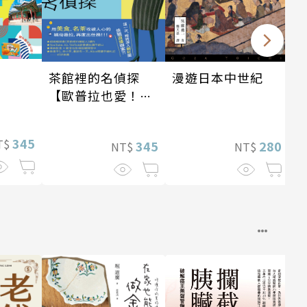
漫遊日本中世紀
茶館裡的名偵探
【歐普拉也愛！引
爆國際說書網紅數
十萬則好評《茶館
345
T$
280
345
NT$
NT$
裡的嫌疑人》續
作】