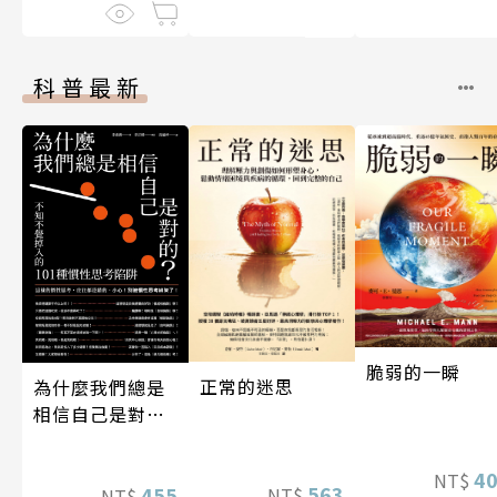
科普最新
脆弱的一瞬
正常的迷思
為什麼我們總是
相信自己是對
的？（四版）
4
NT$
563
455
NT$
NT$