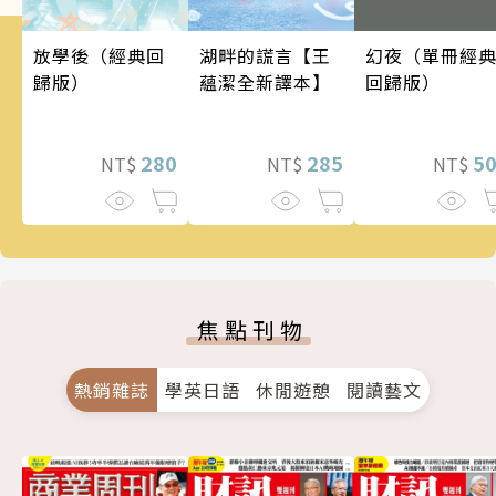
幻夜（單冊經
湖畔的謊言【王
放學後（經典回
回歸版）
蘊潔全新譯本】
歸版）
5
285
280
NT$
NT$
NT$
焦點刊物
熱銷雜誌
學英日語
休閒遊憩
閱讀藝文