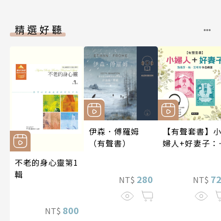
精選好聽
伊森．傅羅姆
【有聲套書】
（有聲書）
婦人+好妻子：
易莎．梅．艾
不老的身心靈第1
特作品精選
輯
280
7
NT$
NT$
800
NT$