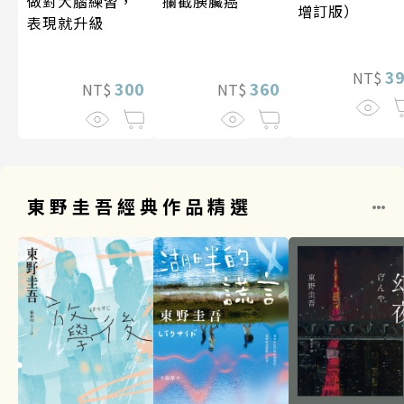
做對大腦練習，
攔截胰臟癌
增訂版）
表現就升級
3
NT$
300
360
NT$
NT$
東野圭吾經典作品精選