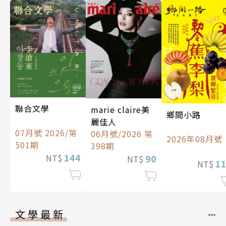
聯合文學
marie claire美
鄉間小路
麗佳人
07月號 2026/第
06月號/2026 第
2026年08月號
501期
398期
144
90
NT$
NT$
1
NT$
文學最新