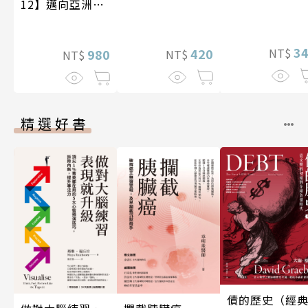
12】邁向亞洲世
紀〔20—21世
紀〕
3
420
NT$
980
NT$
NT$
精選好書
債的歷史（經