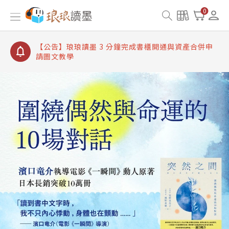
【公告】琅琅讀墨書櫃開通常見問題
0
【公告】琅琅讀墨 3 分鐘完成書櫃開通與資產合併申
請圖文教學
【公告】琅琅書店服務升級重要說明及資產合併結果
查詢
【公告】琅琅讀墨數位閱讀資產合併與書櫃開通申請