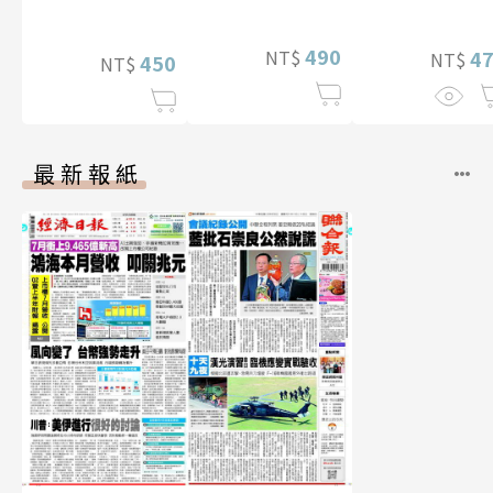
寫真
真【數位典藏
華增量版】
490
4
NT$
NT$
450
NT$
最新報紙