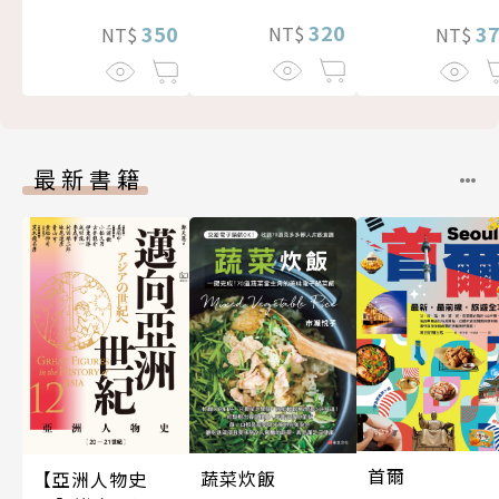
320
3
350
NT$
NT$
NT$
最新書籍
首爾
蔬菜炊飯
【亞洲人物史