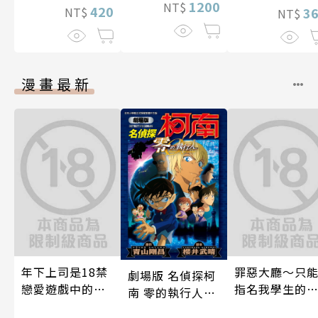
1200
NT$
420
NT$
3
NT$
漫畫最新
年下上司是18禁
罪惡大廳～只
劇場版 名偵探柯
戀愛遊戲中的我
指名我學生的
南 零的執行人新
推！？ 08
～(第13話)
裝版(全)