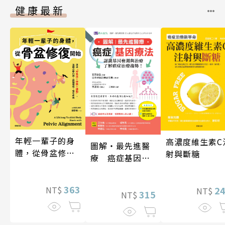
健康最新
年輕一輩子的身
高濃度維生素C
圖解‧最先進醫
體，從骨盆修復
射與斷糖
療 癌症基因療
開始：透過「呼
法
吸法×伸展×運
動」，遠離小腹
363
2
NT$
NT$
315
NT$
凸出、肩頸僵
硬、慢性疼痛