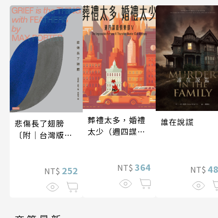
葬禮太多，婚禮
誰在說謊
悲傷長了翅膀
太少（週四謀殺
〔附｜台灣版獨
俱樂部5）
家授權作者手寫
問候印簽〕
364
NT$
4
NT$
252
NT$