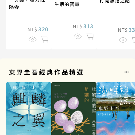
打開無路之路
生病的智慧
歸零
313
NT$
320
3
NT$
NT$
東野圭吾經典作品精選