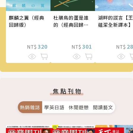
麒麟之翼（經典
湖畔的謊言【
杜鵑鳥的蛋是誰
回歸版）
蘊潔全新譯本
的（經典回歸
版）
320
2
301
NT$
NT$
NT$
焦點刊物
熱銷雜誌
學英日語
休閒遊憩
閱讀藝文