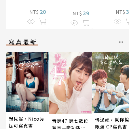
20
NT$
NT$
39
NT$
寫真最新
想見妮‧Nicole
轉過頭，幫你
青瑟47 瑟七數位
妮可寫真書
眼淚 CP寫真書
寫真—慶功版