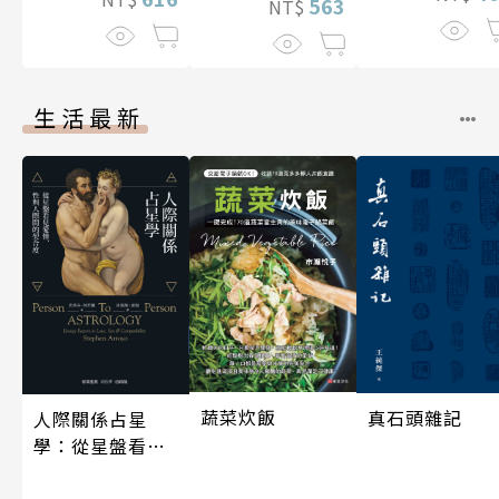
563
NT$
生活最新
蔬菜炊飯
真石頭雜記
人際關係占星
學：從星盤看見
愛情、性與人際