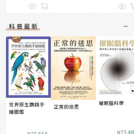
科普最新
催眠腦科學
世界原生鸚鵡手
正常的迷思
繪圖鑑
4
NT$
616
NT$