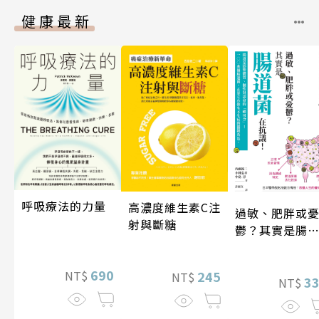
健康最新
呼吸療法的力量
高濃度維生素C注
過敏、肥胖或
射與斷糖
鬱？其實是腸
菌在抗議！
690
245
NT$
NT$
3
NT$