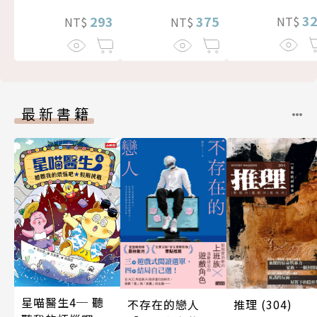
3
375
293
NT$
NT$
NT$
最新書籍
星喵醫生4─ 聽
不存在的戀人
推理 (304)