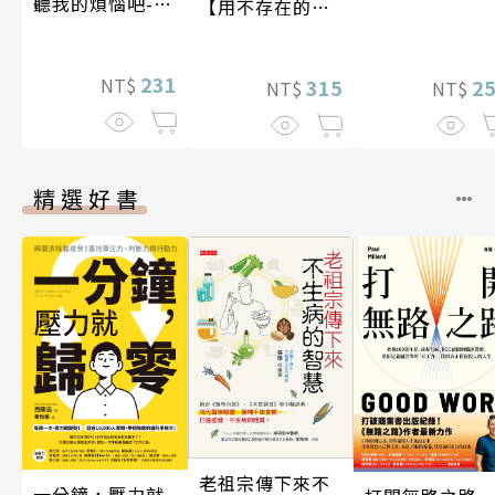
聽我的煩惱吧-假
【用不存在的
期挑戰
愛，治癒存在的
孤獨】
231
NT$
315
2
NT$
NT$
精選好書
老祖宗傳下來不
一分鐘，壓力就