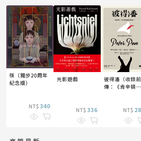
筷（獨步20周年
光影遊戲
彼得潘（收錄
紀念版）
傳：《肯辛頓
園裡的彼得
潘》）
340
NT$
336
2
NT$
NT$