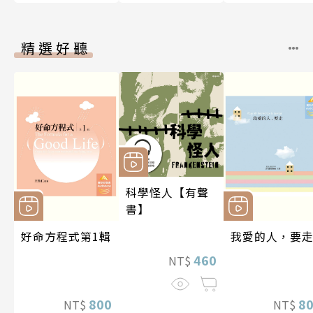
精選好聽
科學怪人【有聲
書】
好命方程式第1輯
我愛的人，要
460
NT$
800
8
NT$
NT$