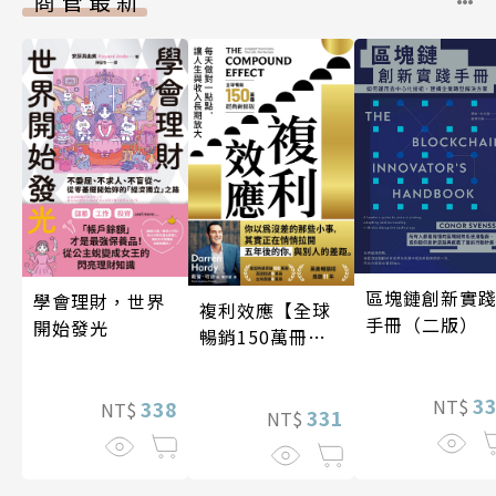
商管最新
區塊鏈創新實
學會理財，世界
複利效應【全球
手冊（二版）
開始發光
暢銷150萬冊・
經典新修版】
3
NT$
338
NT$
331
NT$