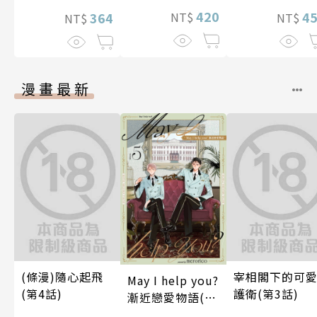
間的契合度
420
4
364
NT$
NT$
NT$
漫畫最新
(條漫)隨心起飛
宰相閣下的可
May I help you?
(第4話)
護衛(第3話)
漸近戀愛物語(第
5話)