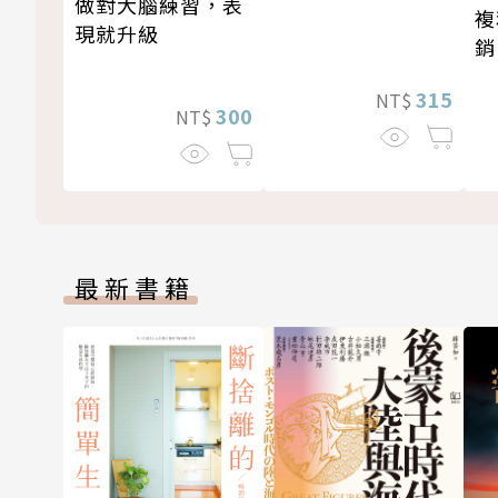
做對大腦練習，表
複
現就升級
銷
新
315
NT$
300
NT$
最新書籍