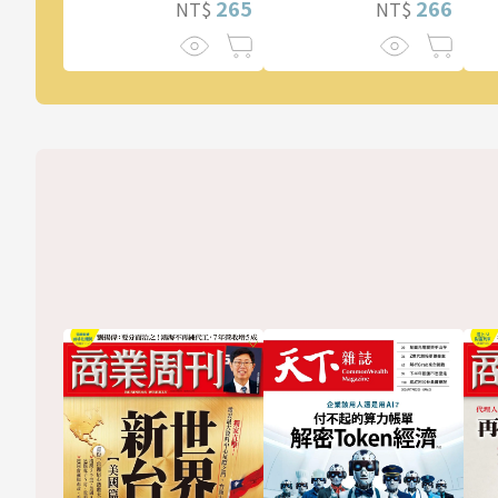
266
265
NT$
NT$