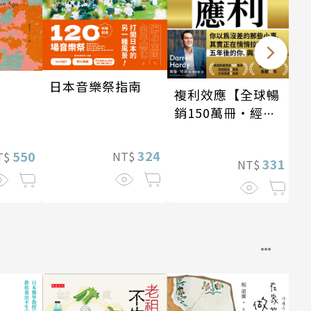
日本音樂祭指南
複利效應【全球暢
銷150萬冊・經典
新修版】
324
550
NT$
T$
331
NT$