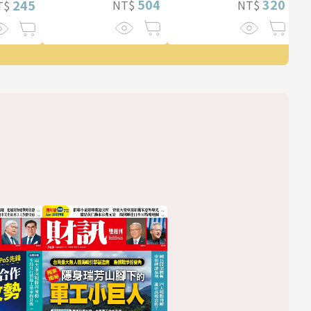
504
320
245
NT$
NT$
T$