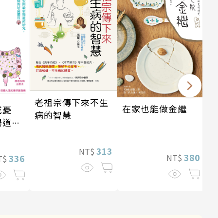
老祖宗傳下來不生
在家也能做金繼
或憂
病的智慧
腸道菌
313
NT$
380
336
NT$
T$