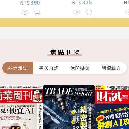
315
390
NT$
N
NT$
焦點刊物
熱銷雜誌
學英日語
休閒遊憩
閱讀藝文