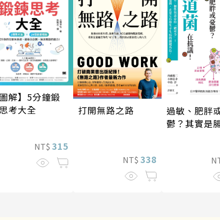
圖解】5分鐘鍛
思考大全
打開無路之路
過敏、肥胖
鬱？其實是
在抗議！
315
NT$
338
NT$
N