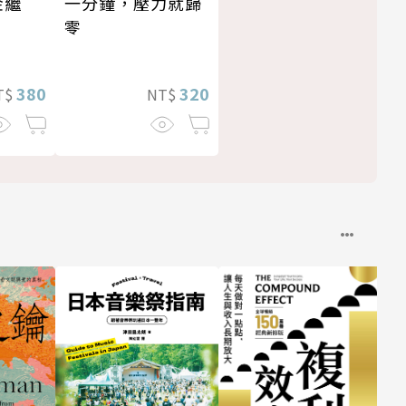
一分鐘，壓力就歸
金繼
零
320
380
NT$
T$
—