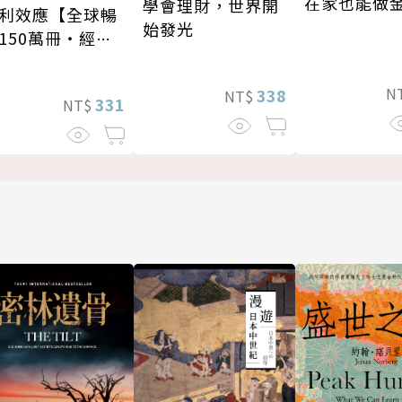
在家也能做
學會理財，世界開
利效應【全球暢
始發光
150萬冊・經典
修版】
N
338
NT$
331
NT$