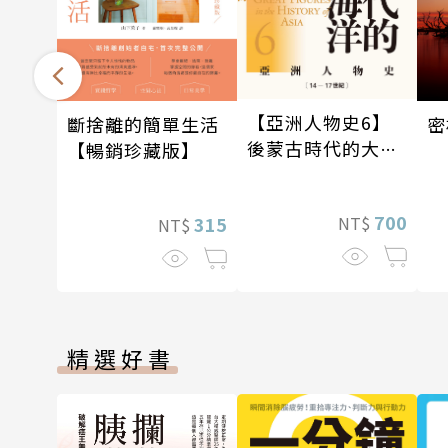
【亞洲人物史6】
斷捨離的簡單生活
密
後蒙古時代的大陸
【暢銷珍藏版】
與海洋〔14—17世
紀〕
700
NT$
315
NT$
精選好書