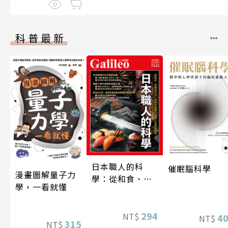
科普最新
日本職人的科
催眠腦科學
漫畫圖解量子力
學：從和食、清
學，一看就懂
酒到名刀，用科
學揭開日本職人
技藝的祕密 人人
294
NT$
4
NT$
315
NT$
伽利略45