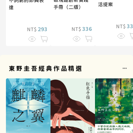
活提案
手冊（二版）
達
3
NT$
336
293
NT$
NT$
東野圭吾經典作品精選