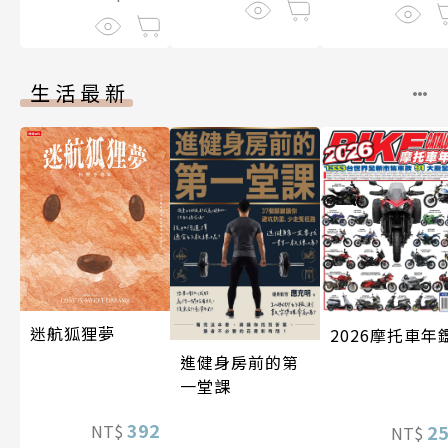
生活最新
迷航狐狸夢
2026摩托車年
進健身房前的第
一堂課
392
NT$
2
NT$