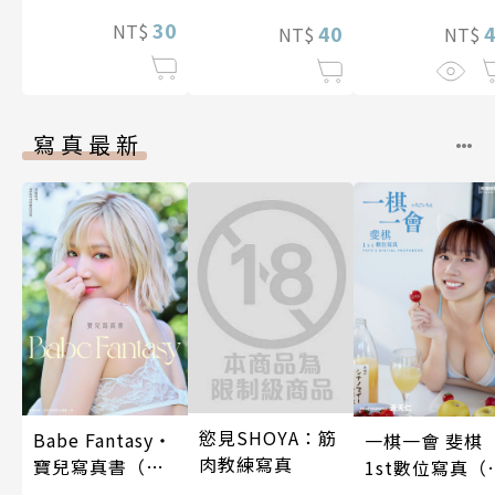
的魔王贈予之力
支援聖騎士們～
30
NT$
40
NT$
NT$
第4話
寫真最新
慾見SHOYA：筋
Babe Fantasy‧
一棋一會 斐棋
肉教練寫真
寶兒寫真書（加
1st數位寫真（
贈多張未公開照
影音）