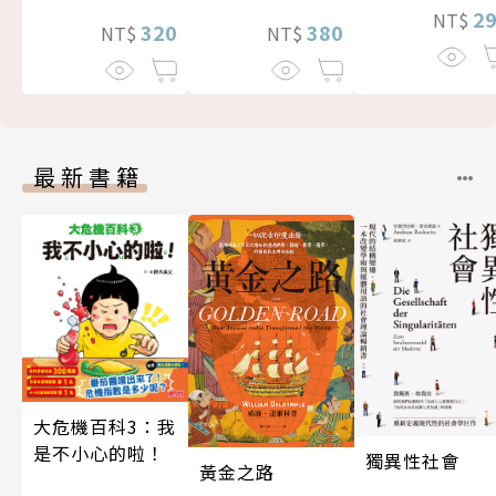
2
NT$
320
380
NT$
NT$
最新書籍
大危機百科3：我
是不小心的啦！
獨異性社會
黃金之路