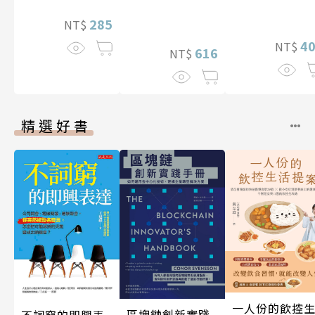
285
NT$
4
NT$
616
NT$
精選好書
一人份的飲控
區塊鏈創新實踐
不詞窮的即興表