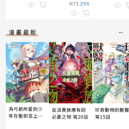
294
NT$
漫畫最新
為弓箭所愛的少
反派貴族應有的
珍奇動物的獸
年在聖劍至上的
必要之物 第20話
第15話
世界～用被封印