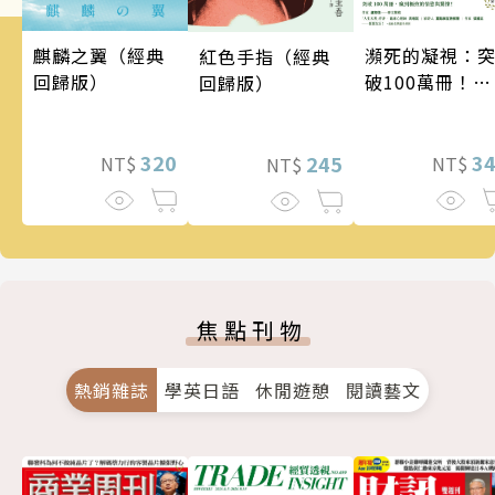
瀕死的凝視：
麒麟之翼（經典
紅色手指（經典
破100萬冊！這
回歸版）
回歸版）
次的東野圭吾
惡劣！瘋到極
的情慾與驚悚
3
320
245
NT$
NT$
NT$
焦點刊物
熱銷雜誌
學英日語
休閒遊憩
閱讀藝文