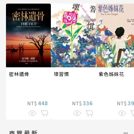
密林遺骨
壞習慣
紫色姊妹花
448
336
3
NT$
NT$
NT$
商管最新