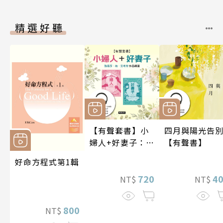
精選好聽
【有聲套書】小
四月與陽光告
婦人+好妻子：路
【有聲書】
易莎．梅．艾考
好命方程式第1輯
特作品精選
720
4
NT$
NT$
800
NT$