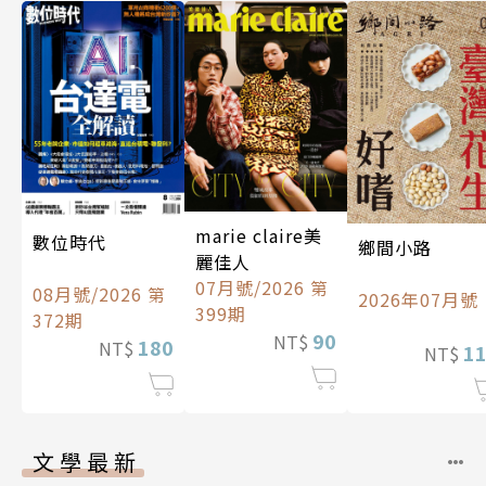
marie claire美
數位時代
鄉間小路
麗佳人
07月號/2026 第
08月號/2026 第
2026年07月號
399期
372期
90
NT$
180
NT$
1
NT$
文學最新