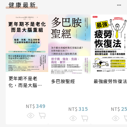
健康最新
更年期不是老
多巴胺聖經
最強疲勞恢復
化，而是大腦重
組
349
NT$
315
2
NT$
NT$