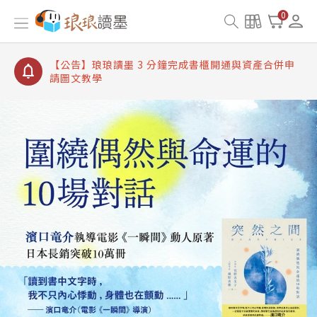
【公告】琅琅讀墨書櫃開通常見問題
0
【公告】琅琅讀墨 3 分鐘完成書櫃開通與資產合併申
請圖文教學
【公告】琅琅書店服務升級重要說明及資產合併結果
查詢
【公告】琅琅讀墨數位閱讀資產合併與書櫃開通申請