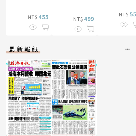
李雅英1st台灣感
性紙上電影系列
5
NT$
455
NT$
數位版
499
NT$
最新報紙