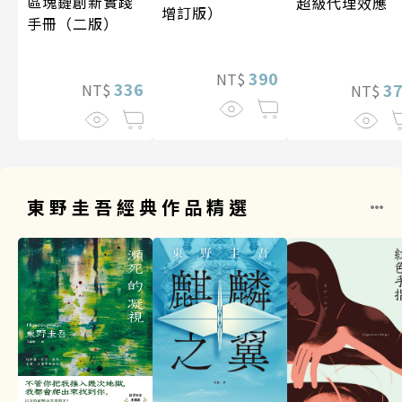
區塊鏈創新實踐
超級代理效應
增訂版）
手冊（二版）
390
NT$
336
3
NT$
NT$
東野圭吾經典作品精選