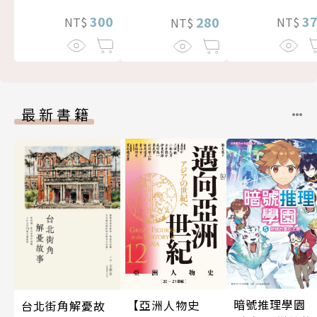
300
3
280
NT$
NT$
NT$
最新書籍
暗號推理學園
【亞洲人物史
台北街角解憂故