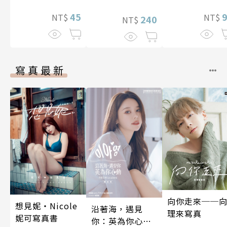
45
NT$
NT$
240
NT$
寫真最新
向你走來──
想見妮‧Nicole
沿著海，遇見
理來寫真
妮可寫真書
你：英為你心動