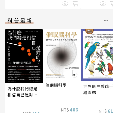
科普最新
催眠腦科學
世界原生鸚鵡
為什麼我們總是
繪圖鑑
相信自己是對
的？（四版）
406
NT$
6
NT$
455