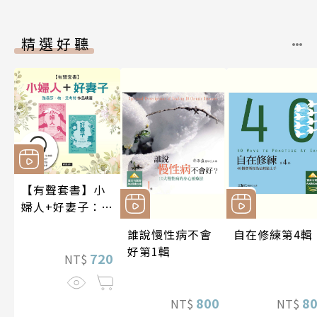
精選好聽
【有聲套書】小
婦人+好妻子：路
易莎．梅．艾考
誰說慢性病不會
自在修練第4輯
特作品精選
好第1輯
720
NT$
800
8
NT$
NT$