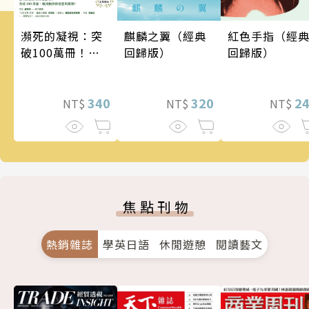
瀕死的凝視：突
麒麟之翼（經典
紅色手指（經
破100萬冊！這
回歸版）
回歸版）
次的東野圭吾很
惡劣！瘋到極致
的情慾與驚悚！
340
320
2
NT$
NT$
NT$
焦點刊物
熱銷雜誌
學英日語
休閒遊憩
閱讀藝文