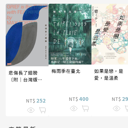
梅雨季在臺北
如果是戀，是
悲傷長了翅膀
愛，是溫柔
〔附｜台灣版獨
家授權作者手寫
問候印簽〕
400
2
NT$
NT$
252
NT$