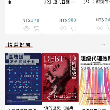
（5）：燃燒的
12】邁向亞洲世
事
石島
紀〔20—21世
紀〕
2
980
NT$
370
NT$
NT$
精選好書
債的歷史（經典