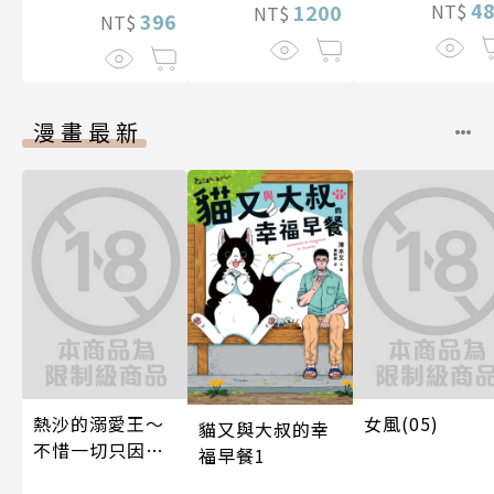
4
NT$
1200
NT$
396
NT$
漫畫最新
熱沙的溺愛王～
女風(05)
貓又與大叔的幸
不惜一切只因愛
福早餐1
上了妳～ 06