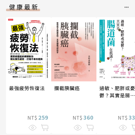
健康最新
攔截胰臟癌
最強疲勞恢復法
過敏、肥胖或
鬱？其實是腸
菌在抗議！
360
259
3
NT$
NT$
NT$