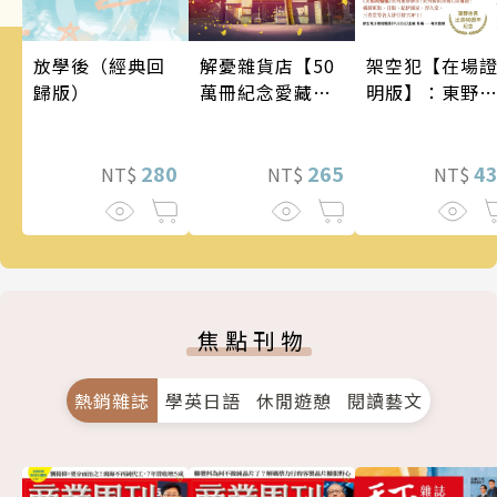
架空犯【在場
解憂雜貨店【50
放學後（經典回
明版】：東野
萬冊紀念愛藏
歸版）
吾出道40週年
版】
念！《天鵝與
蝠》系列重磅
4
265
280
NT$
NT$
NT$
作！
焦點刊物
熱銷雜誌
學英日語
休閒遊憩
閱讀藝文