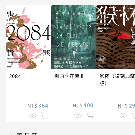
梅雨季在臺北
2084
猴杯（復刻典
版）
400
364
2
NT$
NT$
NT$