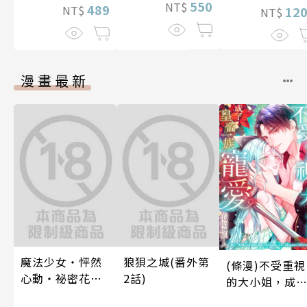
550
NT$
489
NT$
12
NT$
漫畫最新
魔法少女・怦然
狼狽之城(番外第
(條漫)不受重視
心動・祕密花招
2話)
的大小姐，成
(第3話)
皇帝一族寵愛