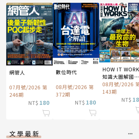
HOW IT WOR
數位時代
網管人
知識大圖解國
中文版
08月號/2026 
08月號/2026 第
07月號/2026 第
143期
372期
246期
1
NT$
180
180
NT$
NT$
文學最新