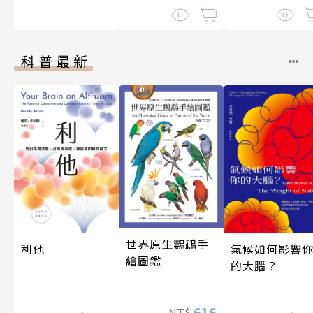
科普最新
世界原生鸚鵡手
利他
氣候如何影響
繪圖鑑
的大腦？
616
NT$