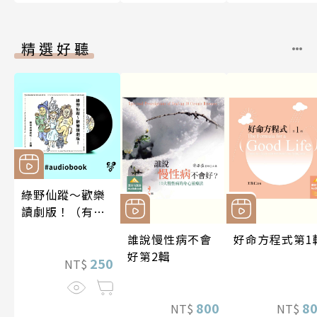
精選好聽
綠野仙蹤～歡樂
讀劇版！（有聲
書）
誰說慢性病不會
好命方程式第1
好第2輯
250
NT$
800
8
NT$
NT$