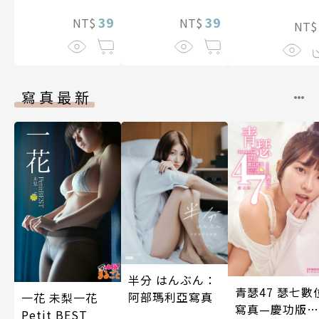
照顧人(第3話)
39
39
NT$
NT$
NT
寫真最新
半分 はんぶん：
青瑟47 瑟七數
阿部瑪利亞寫真
一花 未梨一花
寫真—慶功版
Petit BEST