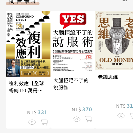
商管最新
老錢思維
大腦拒絕不了的
複利效應【全球
說服術
暢銷150萬冊・
經典新修版】
3
NT$
370
NT$
331
NT$