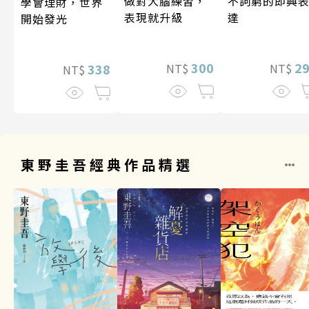
做對大腦練習，
不詞窮的即興
學會理財，世界
表現就升級
達
開始發光
300
2
338
NT$
NT$
NT$
東野圭吾經典作品精選