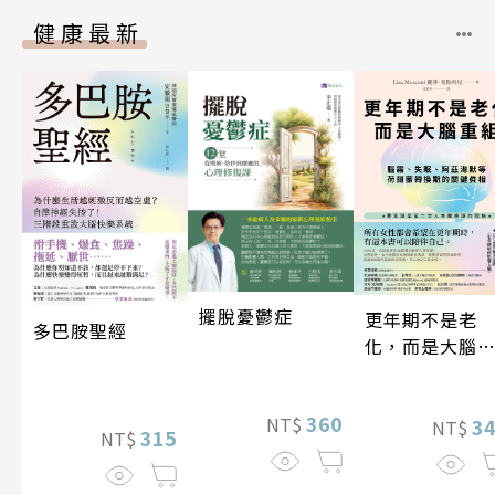
健康最新
擺脫憂鬱症
更年期不是老
多巴胺聖經
化，而是大腦
組
360
NT$
3
NT$
315
NT$