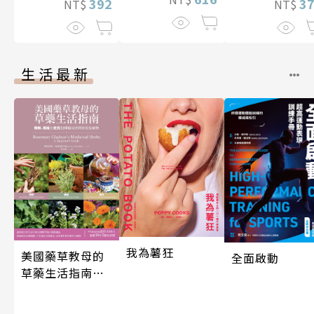
392
3
NT$
NT$
生活最新
我為薯狂
美國藥草教母的
全面啟動
草藥生活指南
（二版）