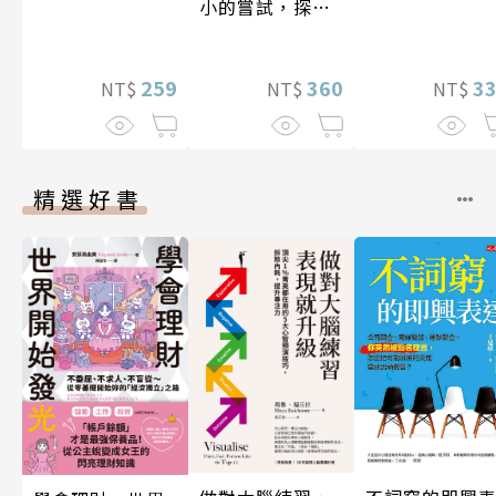
小的嘗試，探索
人生的無限可能
259
360
3
NT$
NT$
NT$
精選好書