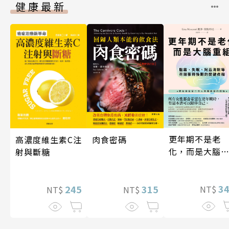
健康最新
更年期不是老
高濃度維生素C注
肉食密碼
化，而是大腦
射與斷糖
組
3
245
315
NT$
NT$
NT$