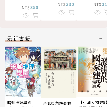
330
3
NT$
NT$
350
NT$
最新書籍
【亞洲人物史9
暗號推理學園
台北街角解憂故