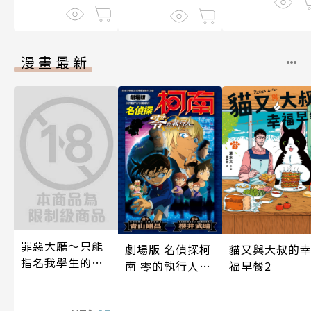
漫畫最新
罪惡大廳～只能
貓又與大叔的
劇場版 名偵探柯
指名我學生的店
福早餐2
南 零的執行人新
～(第13話)
裝版(全)