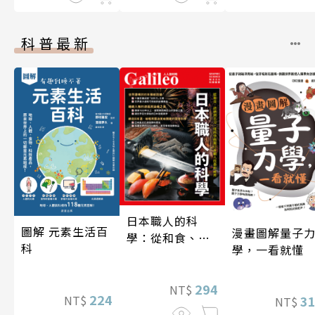
科普最新
日本職人的科
圖解 元素生活百
漫畫圖解量子
學：從和食、清
科
學，一看就懂
酒到名刀，用科
學揭開日本職人
技藝的祕密 人人
294
NT$
224
3
NT$
NT$
伽利略45