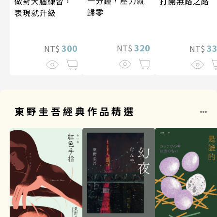
一分鐘，壓力就
做對大腦練習，
打開無路之路
歸零
表現就升級
320
300
3
NT$
NT$
NT$
東野圭吾經典作品精選