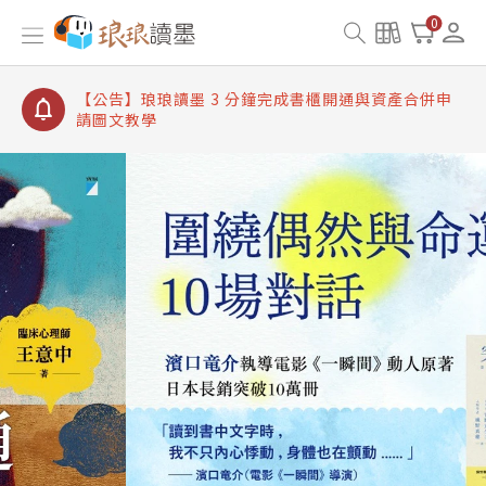
【公告】琅琅讀墨書櫃開通常見問題
0
【公告】琅琅讀墨 3 分鐘完成書櫃開通與資產合併申
請圖文教學
【公告】琅琅書店服務升級重要說明及資產合併結果
查詢
【公告】琅琅讀墨數位閱讀資產合併與書櫃開通申請