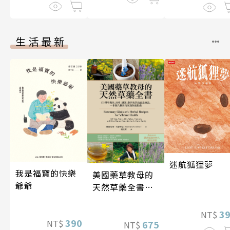
生活最新
迷航狐狸夢
我是福寶的快樂
美國藥草教母的
爺爺
天然草藥全書
（二版）
3
NT$
390
NT$
675
NT$