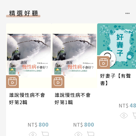
精選好聽
好妻子【有聲
書】
誰說慢性病不會
誰說慢性病不會
好第2輯
好第1輯
4
NT$
800
800
NT$
NT$