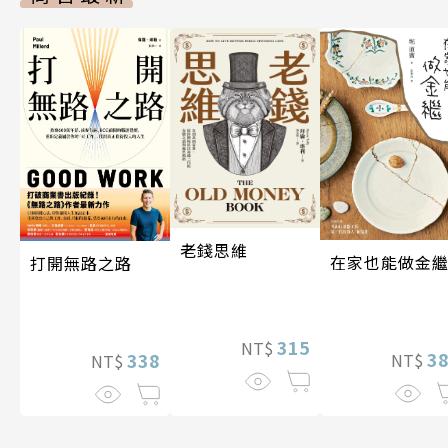
老錢思維
在家也能做金
打開無路之路
315
NT$
3
338
NT$
NT$