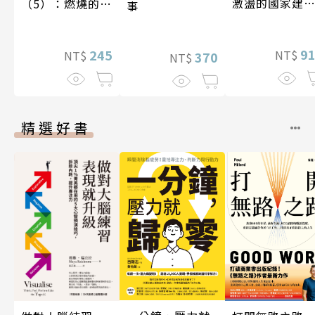
激盪的國家建
（5）：燃燒的寶
事
〔19—20世紀
石島
9
245
NT$
NT$
370
NT$
精選好書