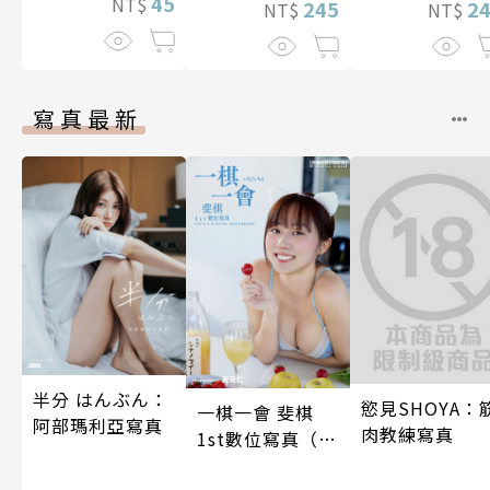
45
NT$
2
245
NT$
NT$
寫真最新
半分 はんぶん：
慾見SHOYA：
一棋一會 斐棋
阿部瑪利亞寫真
肉教練寫真
1st數位寫真（含
影音）