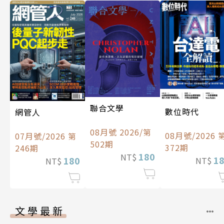
聯合文學
數位時代
網管人
08月號 2026/第
08月號/2026 
07月號/2026 第
502期
372期
246期
180
NT$
1
180
NT$
NT$
文學最新