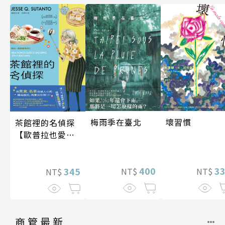
梅雨季在臺北
壞習慣
茶館裡的名偵探
【歐普拉也愛！
引爆國際說書網
紅數十萬則好評
400
3
《茶館裡的嫌疑
345
NT$
NT$
NT$
人》續作】
商管最新