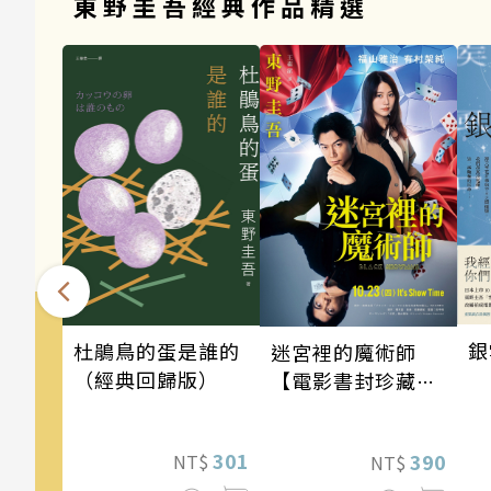
東野圭吾經典作品精選
銀
杜鵑鳥的蛋是誰的
迷宮裡的魔術師
（經典回歸版）
【電影書封珍藏
版】
301
390
NT$
NT$