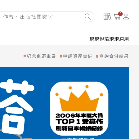
0
琅琅悅讀
琅琅原創
紀念東野圭吾
申請資產合併
查詢合併結果