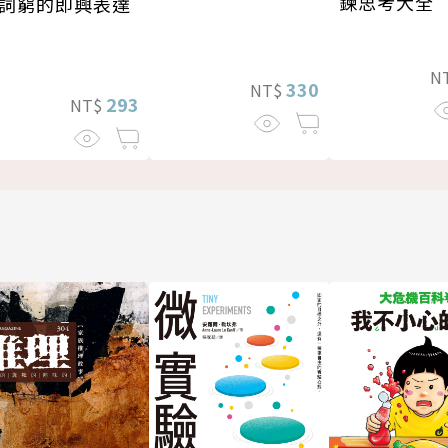
鍊思考大全
詞窮的即興表達
N
330
NT$
293
NT$