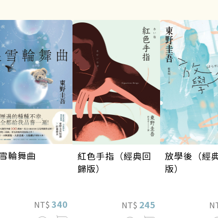
雪輪舞曲
紅色手指（經典回
放學後（經
歸版）
版）
340
245
NT$
NT$
N