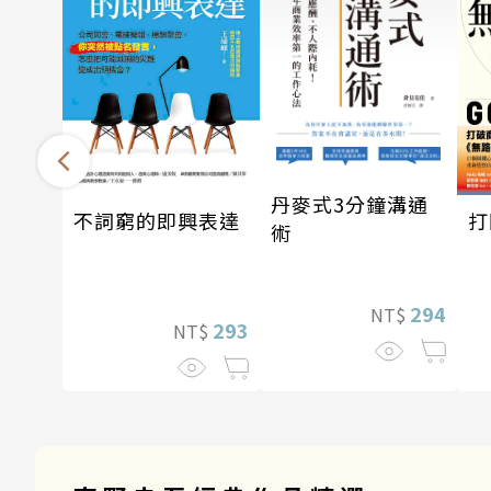
丹麥式3分鐘溝通
打
不詞窮的即興表達
術
294
NT$
293
NT$