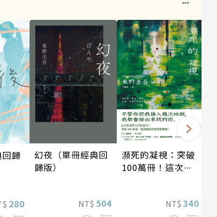
瀕死的凝視：突破
幻夜（單冊經典回
典回歸
100萬冊！這次的
歸版）
東野圭吾很惡劣！
瘋到極致的情慾與
340
504
280
NT$
NT$
T$
驚悚！