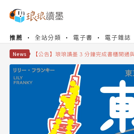
【公告】琅琅書店服務升級重要說明及
推薦
全站分類
電子書
電子雜誌
【公告】琅琅讀墨數位閱讀資產合併與
【公告】琅琅讀墨書櫃開通常見問題
【公告】琅琅讀墨 3 分鐘完成書櫃開通
News
【公告】琅琅書店服務升級重要說明及
【公告】琅琅讀墨數位閱讀資產合併與