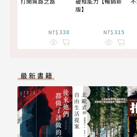
打開無路之路
不
破框能力【暢銷新
版】
338
315
NT$
NT$
最新書籍