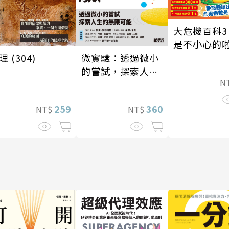
大危機百科3
是不小心的
理 (304)
微實驗：透過微小
的嘗試，探索人生
N
的無限可能
259
360
NT$
NT$