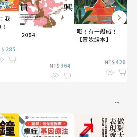
：我
啦！
哦！有一艘船！
2084
【冒險繪本】
285
T$
420
NT$
364
NT$