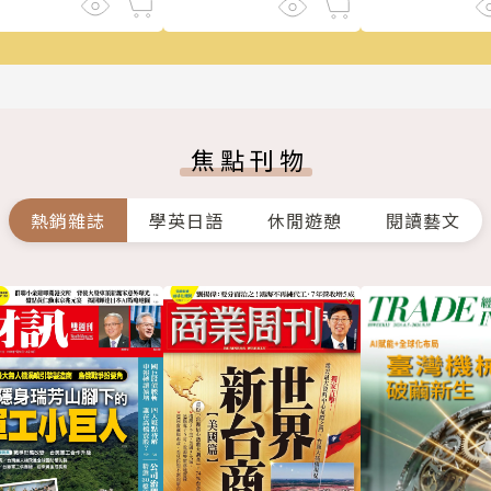
焦點刊物
熱銷雜誌
學英日語
休閒遊憩
閱讀藝文