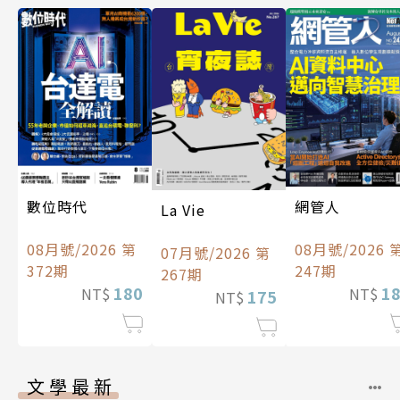
數位時代
網管人
La Vie
08月號/2026 第
08月號/2026 
07月號/2026 第
372期
247期
267期
180
1
NT$
NT$
175
NT$
文學最新