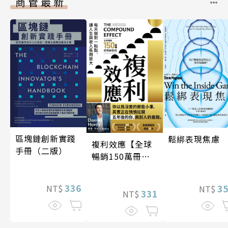
商管最新
區塊鏈創新實踐
鬆綁表現焦慮
複利效應【全球
手冊（二版）
暢銷150萬冊・
經典新修版】
336
3
NT$
NT$
331
NT$