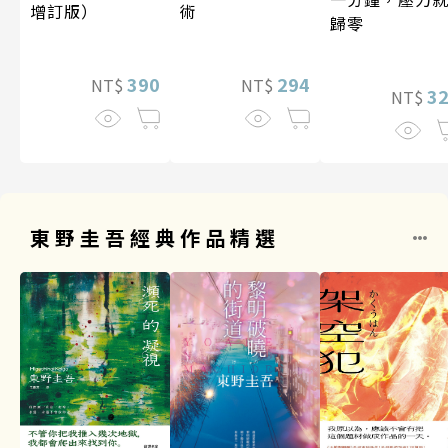
增訂版）
術
歸零
390
294
NT$
NT$
3
NT$
東野圭吾經典作品精選