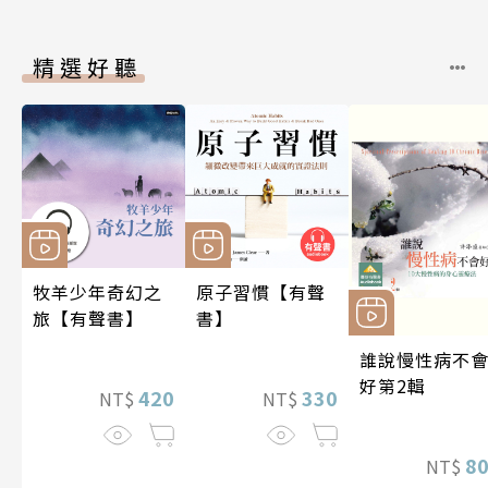
精選好聽
牧羊少年奇幻之
原子習慣【有聲
旅【有聲書】
書】
誰說慢性病不
好第2輯
420
330
NT$
NT$
8
NT$