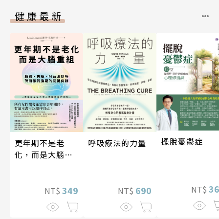
健康最新
擺脫憂鬱症
更年期不是老
呼吸療法的力量
化，而是大腦重
組
3
NT$
349
690
NT$
NT$