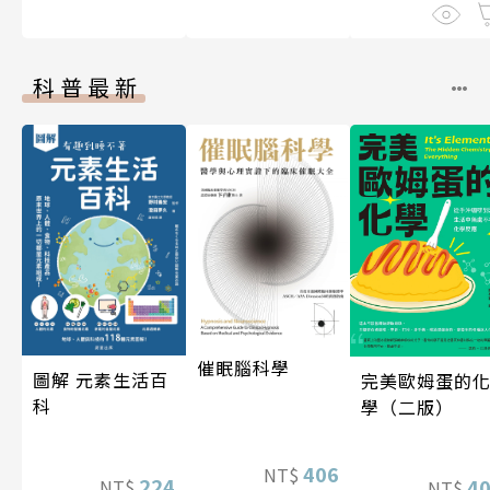
科普最新
催眠腦科學
圖解 元素生活百
完美歐姆蛋的
科
學（二版）
406
NT$
224
4
NT$
NT$