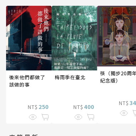
筷（獨步20周
梅雨季在臺北
後來他們都做了
紀念版）
該做的事
3
NT$
400
250
NT$
NT$