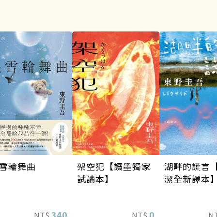
雪輪舞曲
架空犯【讀墨獨家
湖畔的謊言
試讀本】
潔全新譯本
340
0
NT$
NT$
N