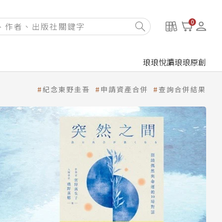
0
琅琅悅讀
琅琅原創
紀念東野圭吾
申請資產合併
查詢合併結果