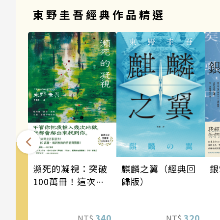
東野圭吾經典作品精選
瀕死的凝視：突破
銀
麒麟之翼（經典回
100萬冊！這次的
歸版）
東野圭吾很惡劣！
瘋到極致的情慾與
340
320
NT$
NT$
驚悚！