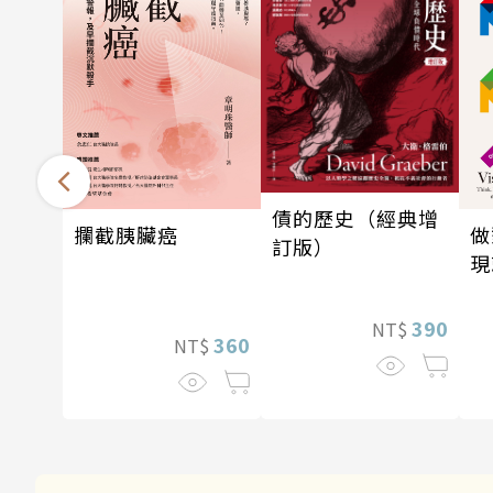
債的歷史（經典增
攔截胰臟癌
做
訂版）
現
390
NT$
360
NT$