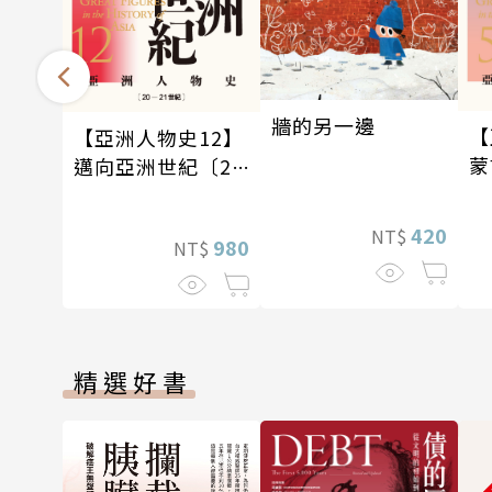
牆的另一邊
【
【亞洲人物史12】
蒙
邁向亞洲世紀〔20
大
—21世紀〕
紀
420
NT$
980
NT$
精選好書