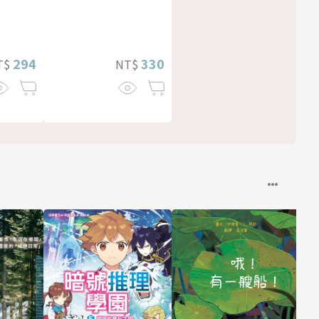
294
330
T$
NT$