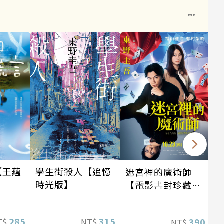
學生街殺人【追憶
【王蘊
迷宮裡的魔術師
時光版】
】
【電影書封珍藏
版】
315
285
390
NT$
T$
NT$