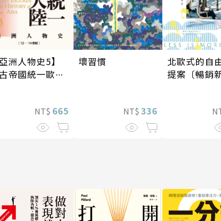
北歐式的自
壞習慣
亞洲人物史5】
提案〔暢銷
古帝國統一歐亞
陸〔12—14世
〕
336
665
N
NT$
NT$