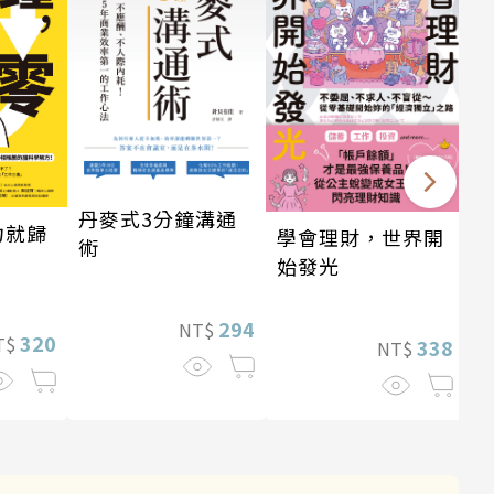
丹麥式3分鐘溝通
力就歸
學會理財，世界開
術
始發光
294
NT$
320
T$
338
NT$