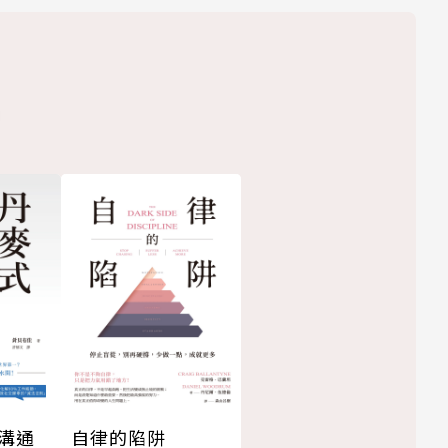
溝通
自律的陷阱