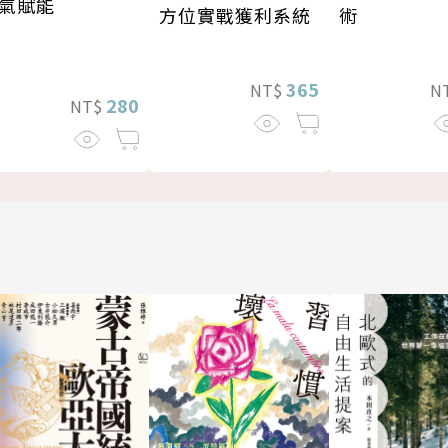
氣賦能
方位實戰獲利系統
術
365
NT$
N
280
NT$