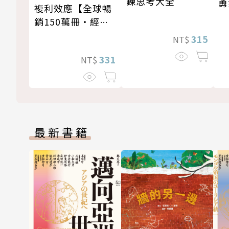
鍊思考大全
勇
複利效應【全球暢
銷150萬冊・經典
新修版】
315
NT$
331
NT$
最新書籍