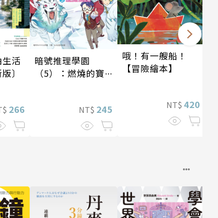
哦！有一艘船！
暗號推理學園
由生活
【冒險繪本】
（5）：燃燒的寶
新版〕
石島
420
NT$
245
266
NT$
T$