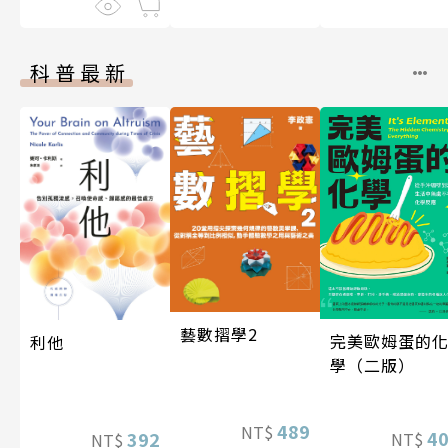
科普最新
藝數摺學2
完美歐姆蛋的
利他
學（二版）
489
NT$
4
392
NT$
NT$