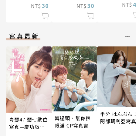
NT$
30
所欲地開發「魔
30
NT$
NT$
導語言《Magic
Code》」～ 第
11話
寫真最新
半分 はんぶん
轉過頭，幫你擦
青瑟47 瑟七數位
阿部瑪利亞寫
眼淚 CP寫真書
寫真—慶功版
（含影音）