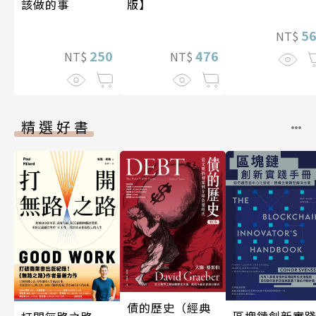
該做的事
版】
5
NT$
250
476
NT$
NT$
精選好書
債的歷史（經典
區塊鏈創新實