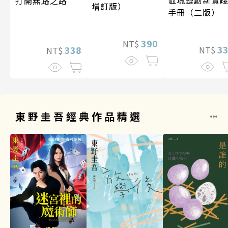
打開無路之路
增訂版）
手冊（二版）
390
NT$
3
338
NT$
NT$
東野圭吾經典作品精選