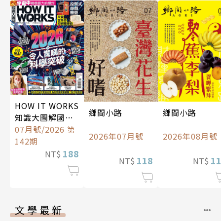
HOW IT WORKS
鄉間小路
鄉間小路
知識大圖解國際
中文版
07月號/2026 第
2026年07月號
2026年08月號
142期
188
NT$
118
1
NT$
NT$
文學最新