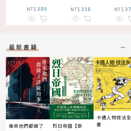
380
3
338
NT$
NT$
NT$
最新書籍
卡通人物技法
書
後來他們都做了
烈日帝國【新