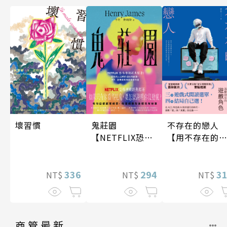
不存在的戀人
壞習慣
鬼莊園
【用不存在的
【NETFLIX恐怖
愛，治癒存在
神劇經典原著】
孤獨】
3
336
294
NT$
NT$
NT$
商管最新