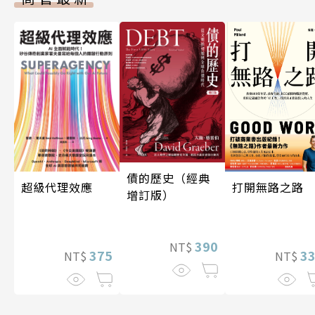
債的歷史（經典
超級代理效應
打開無路之路
增訂版）
390
NT$
375
3
NT$
NT$