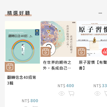
精選好聽
在世界的期待之
原子習慣【有
外，長成自己的
書】
樣子【有聲書】
翻轉信念40招第
3輯
400
3
NT$
NT$
800
NT$