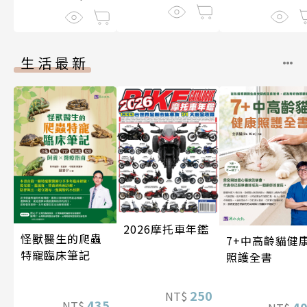
生活最新
2026摩托車年鑑
怪獸醫生的爬蟲
7+中高齡貓健
特寵臨床筆記
照護全書
250
NT$
435
NT$
4