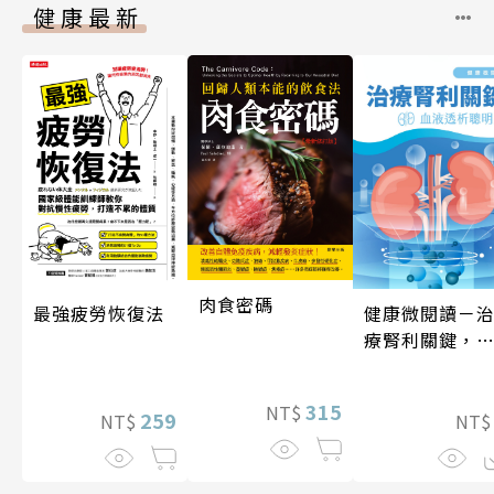
健康最新
肉食密碼
健康微閱讀－
最強疲勞恢復法
療腎利關鍵，
液透析聰明選
315
NT$
259
NT
NT$