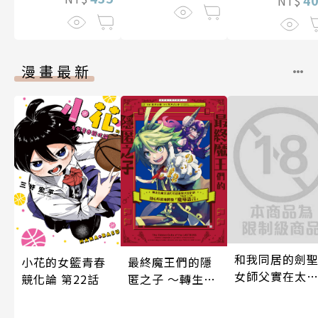
NT$
漫畫最新
和我同居的劍
小花的女籃青春
最終魔王們的隱
女師父實在太
競化論 第22話
匿之子 ～轉生到
愛，每天都好
魔王城的前社畜
福！ 第6話
程式設計師隨心