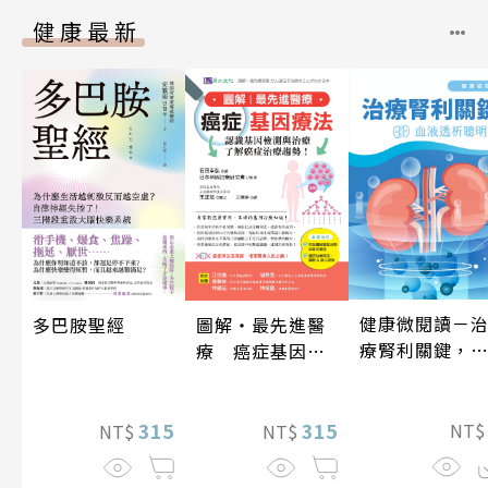
健康最新
健康微閱讀－
多巴胺聖經
圖解‧最先進醫
療腎利關鍵，
療 癌症基因療
液透析聰明選
法
315
315
NT
NT$
NT$