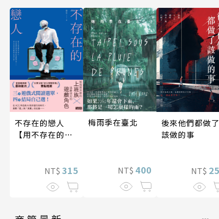
梅雨季在臺北
後來他們都做
不存在的戀人
該做的事
【用不存在的
愛，治癒存在的
孤獨】
400
2
315
NT$
NT$
NT$