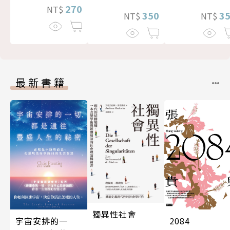
270
NT$
3
350
NT$
NT$
最新書籍
獨異性社會
宇宙安排的一
2084