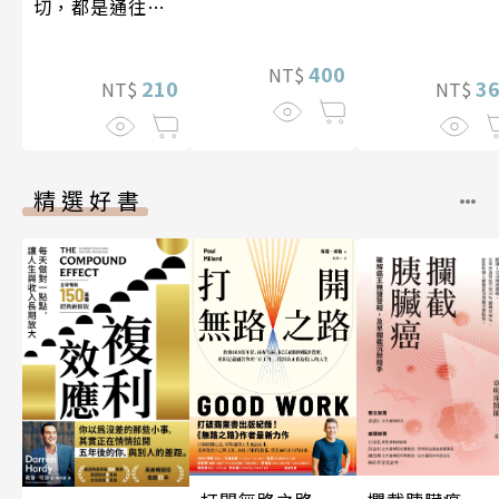
切，都是通往豐
盛人生的祕密
400
NT$
210
3
NT$
NT$
精選好書