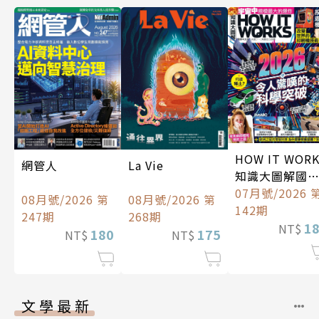
HOW IT WOR
La Vie
網管人
知識大圖解國
中文版
07月號/2026 
08月號/2026 第
08月號/2026 第
142期
268期
247期
1
NT$
175
180
NT$
NT$
文學最新