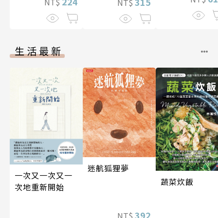
224
315
NT$
NT$
生活最新
迷航狐狸夢
一次又一次又一
蔬菜炊飯
次地重新開始
392
NT$