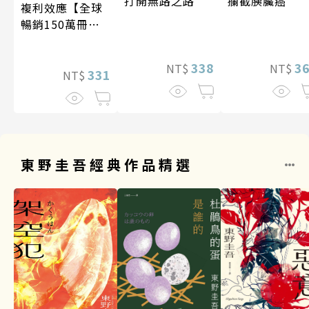
攔截胰臟癌
打開無路之路
複利效應【全球
暢銷150萬冊・
經典新修版】
3
338
NT$
NT$
331
NT$
東野圭吾經典作品精選