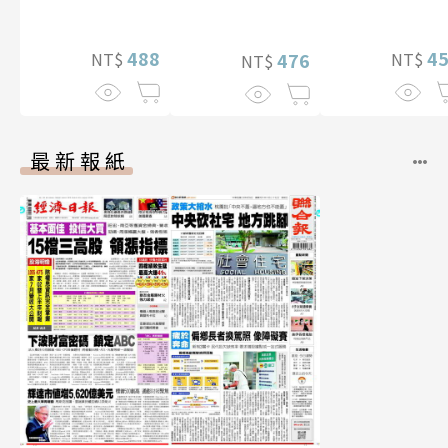
贈多張未公開照
【電子書加贈40
片）
幅獨享福利美
488
4
NT$
NT$
照】
476
NT$
最新報紙