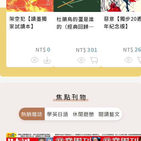
架空犯【讀墨獨
惡意【獨步20
杜鵑鳥的蛋是誰
家試讀本】
年紀念版】
的（經典回歸
版）
0
2
301
NT$
NT$
NT$
焦點刊物
熱銷雜誌
學英日語
休閒遊憩
閱讀藝文