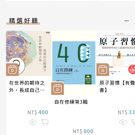
精選好聽
在世界的期待之
原子習慣【有
外，長成自己的
書】
樣子【有聲書】
自在修練第3輯
400
3
NT$
NT$
800
NT$