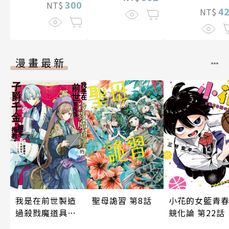
300
NT$
4
NT$
漫畫最新
聖母詭習 第8話
小花的女籃青
我是在前世製造
競化論 第22話
過殺戮魔道具的
子爵千金，請多