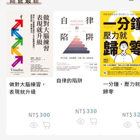
商管最新
自律的陷阱
一分鐘，壓力
做對大腦練習，
歸零
表現就升級
330
NT$
3
300
NT$
NT$