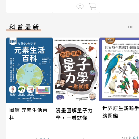
科普最新
世界原生鸚鵡
圖解 元素生活百
漫畫圖解量子力
繪圖鑑
科
學，一看就懂
6
NT$