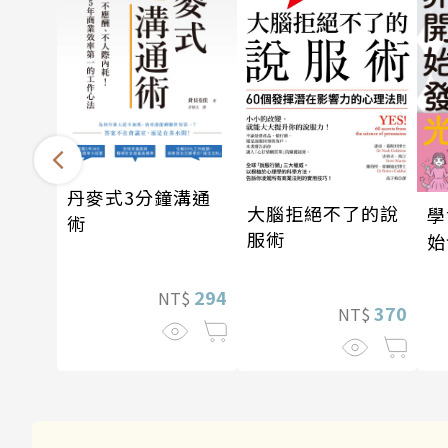
丹麥式3分鐘溝通
大腦拒絕不了的說
學
術
服術
始
294
NT$
370
NT$