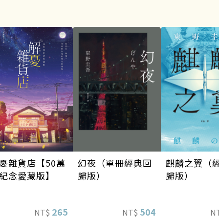
幻夜（單冊經典回
麒麟之翼（
憂雜貨店【50萬
歸版）
歸版）
紀念愛藏版】
504
265
NT$
N
NT$