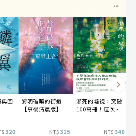
瀕死的凝視：突破
經典回
黎明破曉的街道
100萬冊！這次的
【事後清晨版】
東野圭吾很惡劣！
瘋到極致的情慾與
340
320
315
NT$
T$
NT$
驚悚！