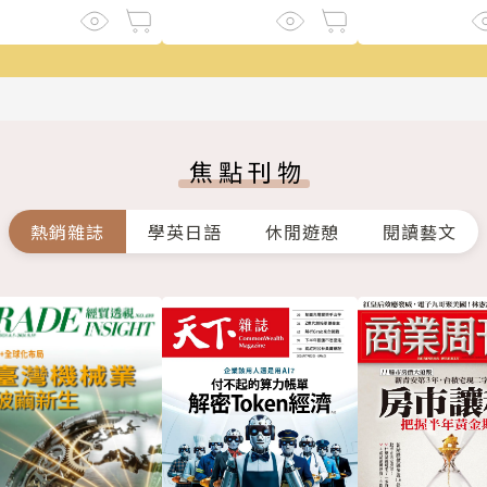
焦點刊物
熱銷雜誌
學英日語
休閒遊憩
閱讀藝文