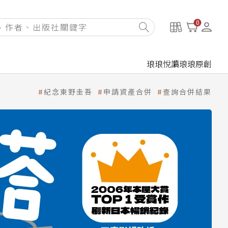
0
琅琅悅讀
琅琅原創
紀念東野圭吾
申請資產合併
查詢合併結果