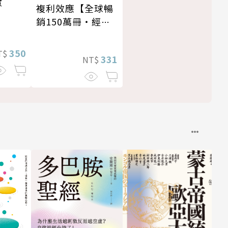
慮
複利效應【全球暢
銷150萬冊・經典
新修版】
350
T$
331
NT$