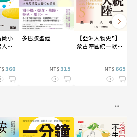
過微小
多巴胺聖經
【亞洲人物史5】
索人生
蒙古帝國統一歐亞
大陸〔12—14世
紀〕
360
315
665
T$
NT$
NT$