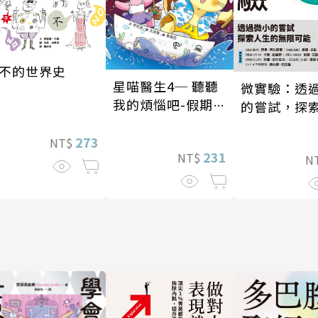
不的世界史
星喵醫生4─ 聽聽
微實驗：透
我的煩惱吧-假期挑
的嘗試，探
戰
的無限可能
273
NT$
231
NT$
N