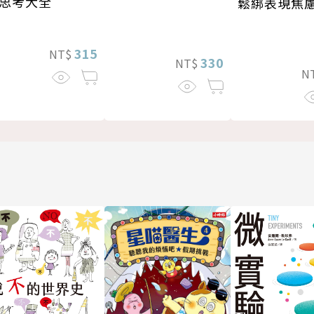
思考大全
鬆綁表現焦
315
NT$
330
NT$
N