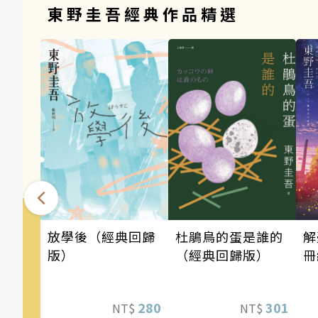
東野圭吾經典作品精選
解
放學後（經典回歸
杜鵑鳥的蛋是誰的
冊
版）
（經典回歸版）
280
301
NT$
NT$