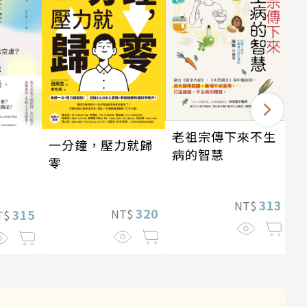
老祖宗傳下來不生
一分鐘，壓力就歸
病的智慧
零
313
NT$
320
315
NT$
T$