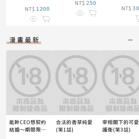
250
NT$
3
NT$
1200
NT$
漫畫最新
能幹CEO想契約
合法的香草純愛
宰相閣下的可
結婚～期間限定
(第1話)
護衛(第3話)
夢幻老公～ 05