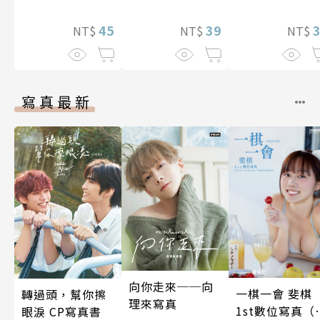
45
39
NT$
NT$
NT$
寫真最新
向你走來──向
一棋一會 斐棋
轉過頭，幫你擦
理來寫真
1st數位寫真（
眼淚 CP寫真書