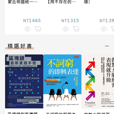
【用不存在的
版）
蒙古帝國統一歐
愛，治癒存在的
亞大陸〔12—14
孤獨】
世紀〕
315
2
665
NT$
NT$
NT$
精選好書
區塊鏈創新實踐