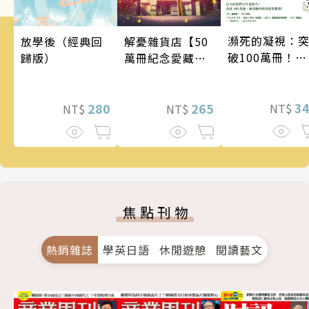
瀕死的凝視：
解憂雜貨店【50
放學後（經典回
破100萬冊！這
萬冊紀念愛藏
歸版）
次的東野圭吾
版】
惡劣！瘋到極
的情慾與驚悚
3
265
280
NT$
NT$
NT$
焦點刊物
熱銷雜誌
學英日語
休閒遊憩
閱讀藝文