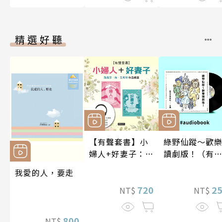
精選好聽
【有聲套書】小
綠野仙蹤～歡
婦人+好妻子：路
讀劇版！（有
易莎．梅．艾考
書）
我愛的人，要走
特作品精選
720
2
NT$
NT$
800
NT$