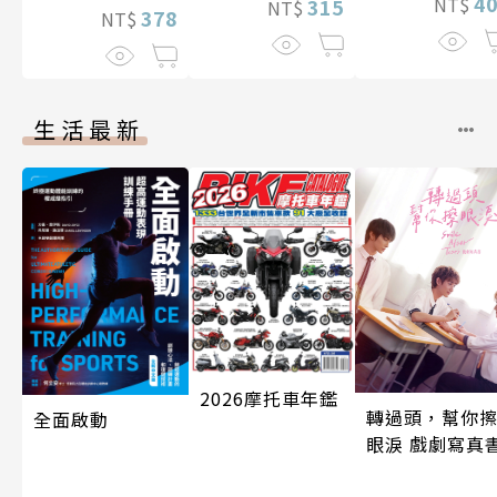
4
NT$
315
NT$
378
NT$
生活最新
2026摩托車年鑑
轉過頭，幫你
全面啟動
眼淚 戲劇寫真