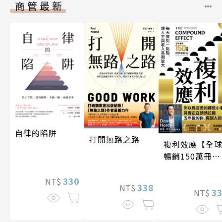
商管最新
自律的陷阱
打開無路之路
複利效應【全
暢銷150萬冊・
經典新修版】
330
NT$
338
NT$
3
NT$