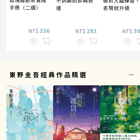
做對大腦練習
不詞窮的即興表
手冊（二版）
表現就升級
達
336
3
293
NT$
NT$
NT$
東野圭吾經典作品精選