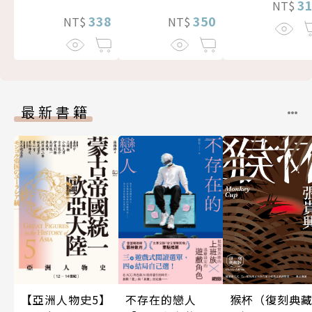
3
NT$
338
350
NT$
NT$
最新書籍
不存在的戀人
猴杯（復刻典
【亞洲人物史5】