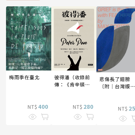
梅雨季在臺北
彼得潘（收錄前
悲傷長了翅膀
傳：《肯辛頓花
〔附｜台灣版
園裡的彼得
家授權作者手
潘》）
問候印簽〕
400
280
NT$
NT$
2
NT$