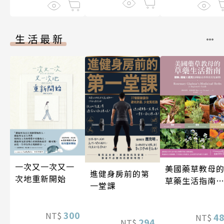
生活最新
一次又一次又一
美國藥草教母
進健身房前的第
次地重新開始
草藥生活指南
一堂課
（二版）
300
NT$
4
NT$
294
NT$