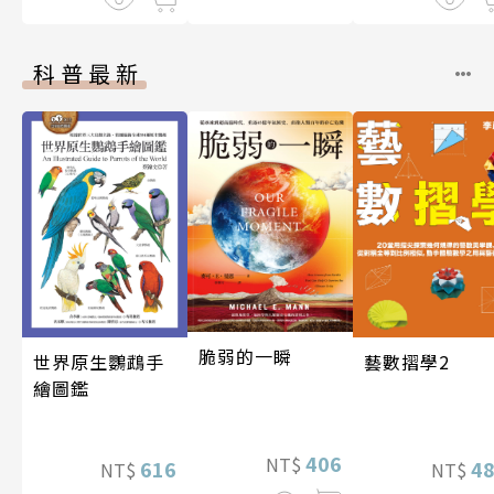
科普最新
脆弱的一瞬
藝數摺學2
世界原生鸚鵡手
繪圖鑑
406
NT$
4
616
NT$
NT$