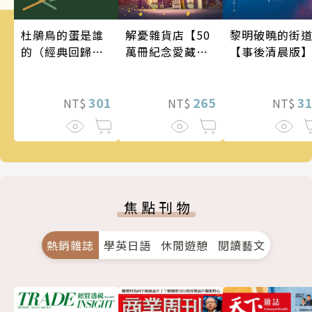
黎明破曉的街
解憂雜貨店【50
杜鵑鳥的蛋是誰
【事後清晨版
萬冊紀念愛藏
的（經典回歸
版】
版）
3
265
301
NT$
NT$
NT$
焦點刊物
熱銷雜誌
學英日語
休閒遊憩
閱讀藝文