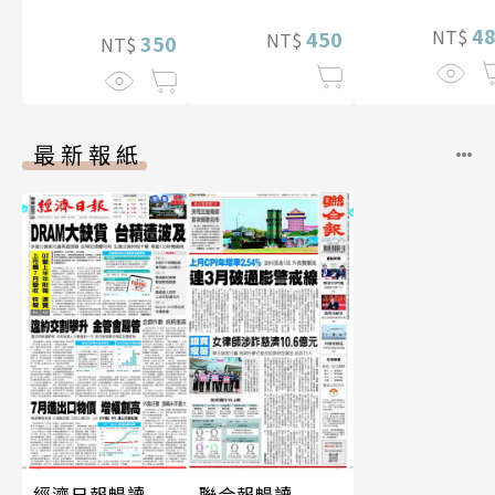
片）
4
NT$
450
NT$
350
NT$
最新報紙
經濟日報暢讀
聯合報暢讀