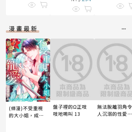
漫畫最新
盤子裡的Ω正吱
無法脫離羽角
(條漫)不受重視
吱地鳴叫 13
人沉溺的性愛
的大小姐，成了
與契合度最高
皇帝一族寵愛的
後輩度過香汗
照顧人(第3話)