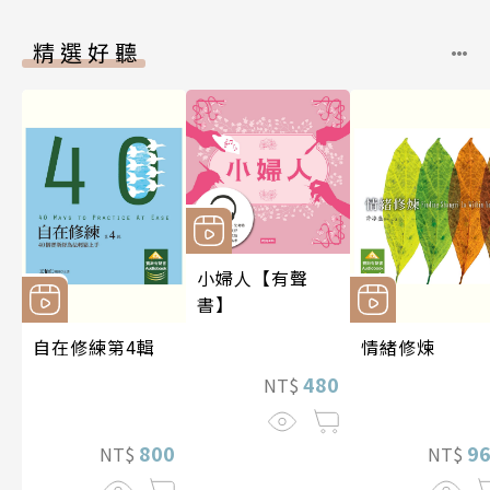
精選好聽
小婦人【有聲
書】
自在修練第4輯
情緒修煉
480
NT$
800
9
NT$
NT$