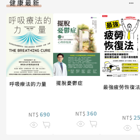
健康最新
擺脫憂鬱症
呼吸療法的力量
最強疲勞恢復
360
NT$
690
NT$
2
NT$