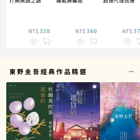
攔截胰臟癌
超級代理效應
打開無路之路
360
3
338
NT$
NT$
NT$
東野圭吾經典作品精選