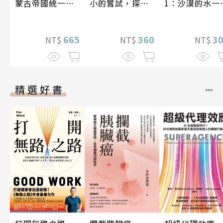
小的嘗試，探索
1：沙漠的水一
蒙古帝國統一歐
人生的無限可能
一千元？看懂
亞大陸〔12—14
業經營的16個
世紀〕
360
式
3
665
NT$
NT$
NT$
精選好書