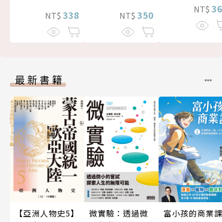
3
NT$
338
350
NT$
NT$
最新書籍
微實驗：透過微
富小孩的商業
【亞洲人物史5】