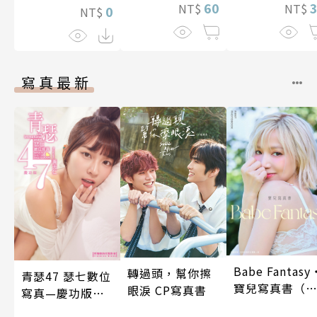
60
漓的夜晚(第7話
NT$
NT$
0
NT$
寫真最新
Babe Fantasy
轉過頭，幫你擦
青瑟47 瑟七數位
寶兒寫真書（
眼淚 CP寫真書
寫真—慶功版
贈多張未公開
（含影音）