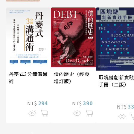
丹麥式3分鐘溝通
債的歷史（經典
區塊鏈創新實
術
增訂版）
手冊（二版）
294
390
NT$
NT$
3
NT$