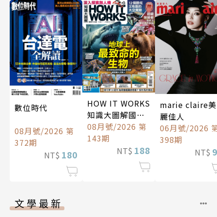
HOW IT WORKS
marie claire美
數位時代
知識大圖解國際
麗佳人
中文版
08月號/2026 第
06月號/2026 
08月號/2026 第
143期
398期
372期
188
NT$
NT$
180
NT$
文學最新