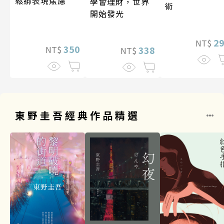
鬆綁表現焦慮
學會理財，世界
術
開始發光
2
NT$
350
338
NT$
NT$
東野圭吾經典作品精選