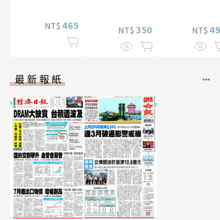
（含影音）
李雅英1st台灣
性紙上電影系
465
NT$
350
數位版
4
NT$
NT$
最新報紙