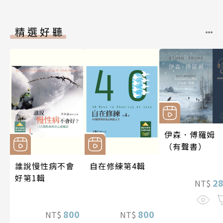
精選好聽
伊森．傅羅姆
（有聲書）
誰說慢性病不會
自在修練第4輯
好第1輯
2
NT$
800
800
NT$
NT$