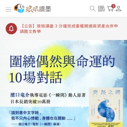
【公告】琅琅讀墨書櫃開通常見問題
0
【公告】琅琅讀墨 3 分鐘完成書櫃開通與資產合併申
請圖文教學
【公告】琅琅書店服務升級重要說明及資產合併結果
查詢
【公告】琅琅讀墨數位閱讀資產合併與書櫃開通申請