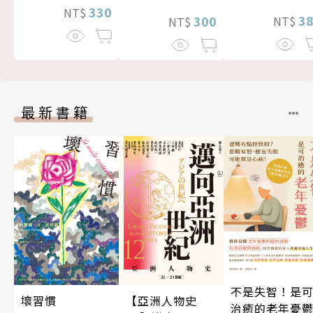
330
NT$
3
300
NT$
NT$
最新書籍
不是失智！是
壞習慣
【亞洲人物史
治癒的老年憂