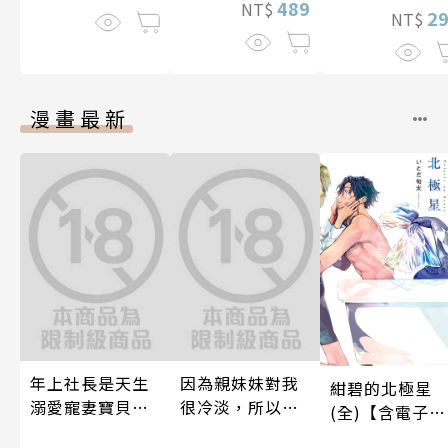
489
NT$
2
NT$
漫畫最新
年上社長是天生
因為親妹妹對我
紺碧的北極星
溺愛寵妻寶貝獸
很冷淡，所以只
(全)【含電子限
～一見鍾情不隱
好內射她的好朋
定特典】