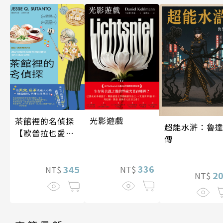
光影遊戲
茶館裡的名偵探
超能水滸：魯
【歐普拉也愛！
傳
引爆國際說書網
紅數十萬則好評
336
《茶館裡的嫌疑
345
NT$
NT$
2
NT$
人》續作】