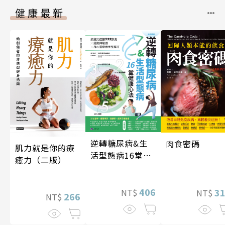
健康最新
逆轉糖尿病&生
肉食密碼
肌力就是你的療
活型態病16堂健
癒力（二版）
康心法
406
3
NT$
NT$
266
NT$