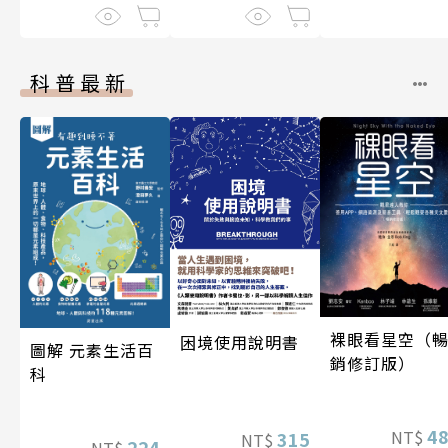
科普最新
裸眼看星空（
困境使用說明書
圖解 元素生活百
銷修訂版）
科
4
NT$
315
NT$
224
NT$