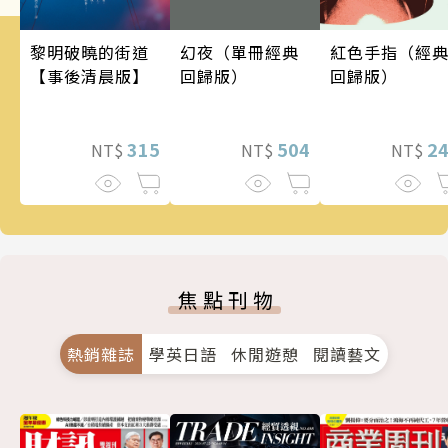
幻夜（單冊經典
黎明破曉的街道
紅色手指（經
回歸版）
【事後清晨版】
回歸版）
504
315
2
NT$
NT$
NT$
焦點刊物
熱銷雜誌
學英日語
休閒遊憩
閱讀藝文