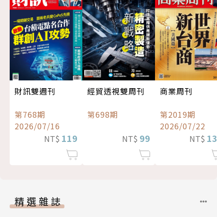
經貿透視雙周刊
財訊雙週刊
商業周刊
第698期
第768期
第2019期
2026/07/16
2026/07/22
99
119
1
NT$
NT$
NT$
精選雜誌