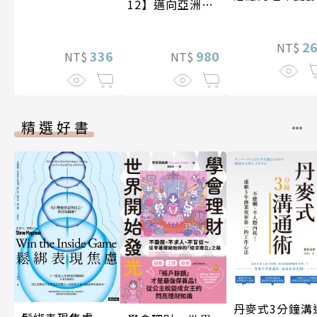
12】邁向亞洲世
紀〔20—21世
紀〕
2
NT$
336
980
NT$
NT$
精選好書
丹麥式3分鐘溝