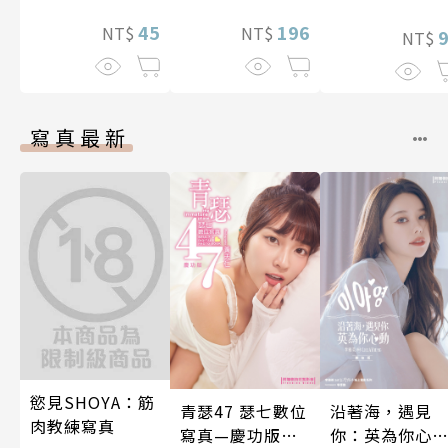
藏，兩顆心從此
友(全)
就不會再孤單!?
45
196
NT$
NT$
NT$
～ 37
寫真最新
慾見SHOYA：筋
青瑟47 瑟七數位
沿著海，遇見
肉教練寫真
寫真—慶功版
你：英為你心