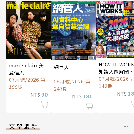
HOW IT WOR
marie claire美
網管人
知識大圖解國
麗佳人
中文版
07月號/2026 
07月號/2026 第
08月號/2026 第
142期
399期
247期
1
NT$
90
NT$
180
NT$
文學最新