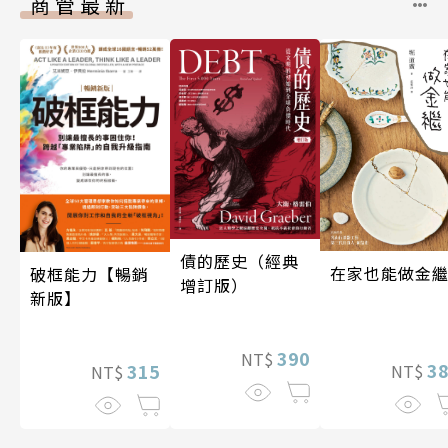
商管最新
債的歷史（經典
在家也能做金
破框能力【暢銷
增訂版）
新版】
390
NT$
3
315
NT$
NT$