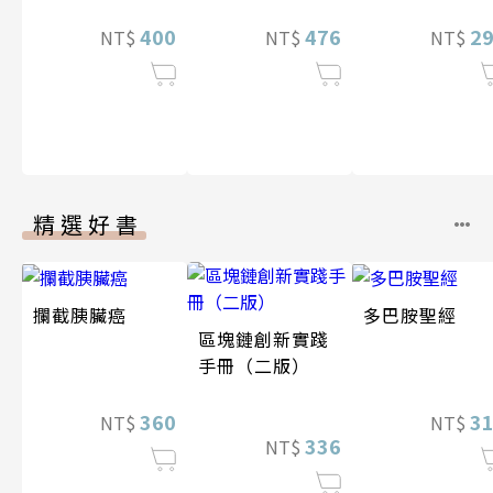
400
476
2
NT$
NT$
NT$
精選好書
攔截胰臟癌
多巴胺聖經
區塊鏈創新實踐
手冊（二版）
360
3
NT$
NT$
336
NT$