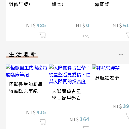
銷修訂版）
讀本）
繪圖鑑
485
0
6
NT$
NT$
NT$
生活最新
迷航狐狸夢
怪獸醫生的爬蟲
特寵臨床筆記
人際關係占星
學：從星盤看見
愛情、性與人際
3
NT$
435
間的契合度
NT$
364
NT$