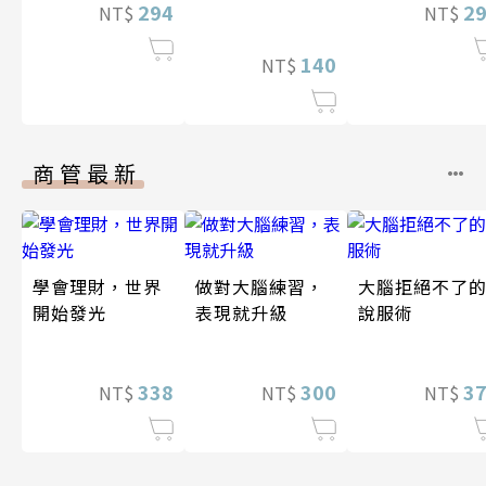
294
台灣房屋親情文
2
NT$
NT$
學獎作品合集
140
NT$
商管最新
學會理財，世界
做對大腦練習，
大腦拒絕不了
開始發光
表現就升級
說服術
338
300
3
NT$
NT$
NT$