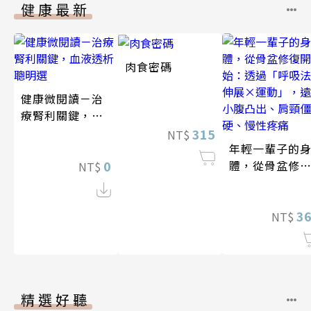
健康最新
肉食密碼
健康微閱讀－治
療腎利關鍵，血
液透析聰明選
315
NT$
年輕一輩子的
0
體，從骨盆修
NT$
開始：透過「
吸法×伸展×
動」，遠離小
3
NT$
凸出、肩頸僵
硬、慢性疼痛
精選好聽