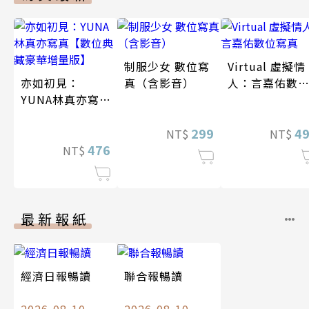
制服少女 數位寫
Virtual 虛擬情
亦如初見：
真（含影音）
人：言嘉佑數
YUNA林真亦寫
寫真
真【數位典藏豪
華增量版】
299
4
NT$
NT$
476
NT$
最新報紙
經濟日報暢讀
聯合報暢讀