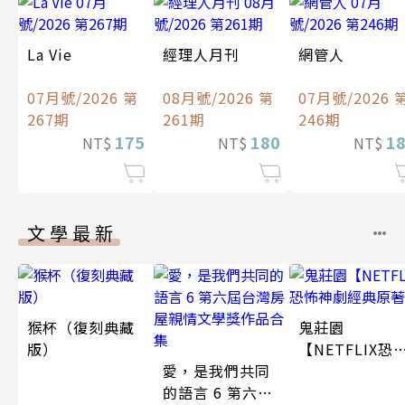
La Vie
經理人月刊
網管人
07月號/2026 第
08月號/2026 第
07月號/2026 
267期
261期
246期
175
180
1
NT$
NT$
NT$
文學最新
猴杯（復刻典藏
鬼莊園
版）
【NETFLIX恐
愛，是我們共同
神劇經典原著
的語言 6 第六屆