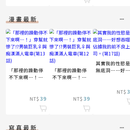
漫畫最新
其實我的性慾
「那裡的躁動停
「那裡的躁動停
無底洞……好
不下來啊…！」
不下來啊…！」
吞噬、佔據我
穿幫就慘了!?男
穿幫就慘了!?男
前不良上司。(
裝巨乳♀與痴漢
裝巨乳♀與痴漢
17話)
NT$
滿人電車(第13
39
滿人電車(第12
39
NT$
NT$
話)
話)
寫真最新