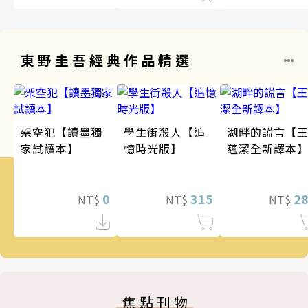
東野圭吾經典作品精選
架空犯【讀墨獨
學生街殺人【追
湖畔的謊言【
家試讀本】
憶時光版】
蘊潔全新譯本
0
315
2
NT$
NT$
NT$
焦點刊物