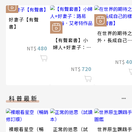
好妻子【有聲
書】
在世界的期待
【有聲套書】小
外，長成自己
婦人+好妻子：路
樣子【有聲書
480
NT$
易莎．梅．艾考
特作品精選
4
NT$
720
NT$
科普最新
裸眼看星空（暢
正常的迷思（試
世界原生鸚鵡