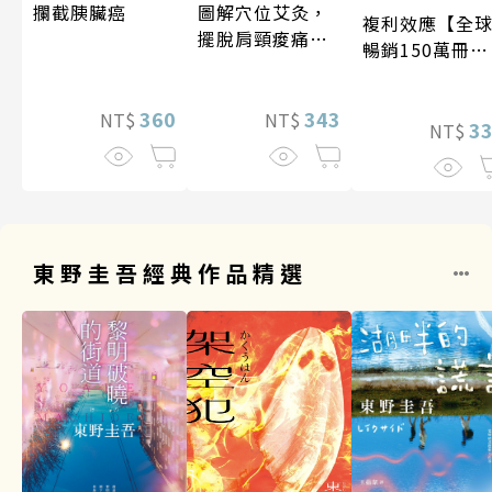
圖解穴位艾灸，
攔截胰臟癌
複利效應【全
擺脫肩頸痠痛、
暢銷150萬冊・
失眠、經痛和便
經典新修版】
祕
343
360
NT$
NT$
3
NT$
東野圭吾經典作品精選