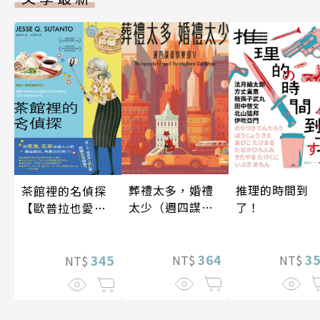
葬禮太多，婚禮
推理的時間到
茶館裡的名偵探
太少（週四謀殺
了！
【歐普拉也愛！
俱樂部5）
引爆國際說書網
紅數十萬則好評
364
3
《茶館裡的嫌疑
345
NT$
NT$
NT$
人》續作】