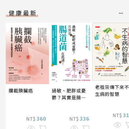
健康最新
老祖宗傳下來
攔截胰臟癌
過敏、肥胖或憂
生病的智慧
鬱？其實是腸道
菌在抗議！
3
NT$
360
336
NT$
NT$