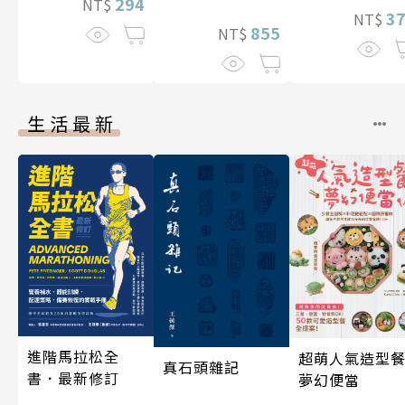
技藝的祕密 人人
294
NT$
3
NT$
伽利略45
855
NT$
生活最新
進階馬拉松全
超萌人氣造型餐
真石頭雜記
書．最新修訂
夢幻便當