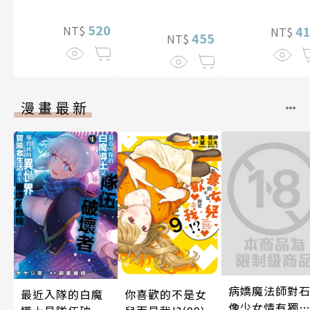
520
4
NT$
NT$
455
NT$
漫畫最新
病嬌魔法師對
最近入隊的白魔
你喜歡的不是女
像少女情有獨