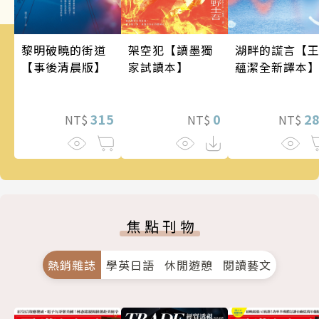
架空犯【讀墨獨
黎明破曉的街道
湖畔的謊言【
家試讀本】
【事後清晨版】
蘊潔全新譯本
0
315
2
NT$
NT$
NT$
焦點刊物
熱銷雜誌
學英日語
休閒遊憩
閱讀藝文