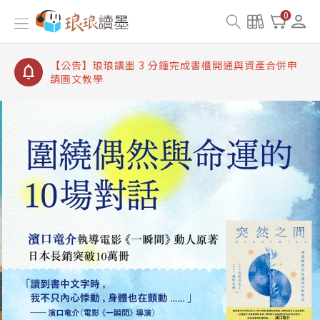
【公告】琅琅讀墨書櫃開通常見問題
0
【公告】琅琅讀墨 3 分鐘完成書櫃開通與資產合併申
請圖文教學
【公告】琅琅書店服務升級重要說明及資產合併結果
查詢
【公告】琅琅讀墨數位閱讀資產合併與書櫃開通申請