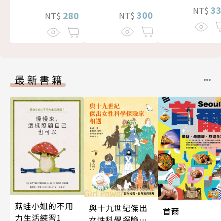
3
NT$
300
280
NT$
NT$
最新書籍
菇蛙小姐的不用
與十九世紀傑出
首爾
力生活練習1
女性科學探險家