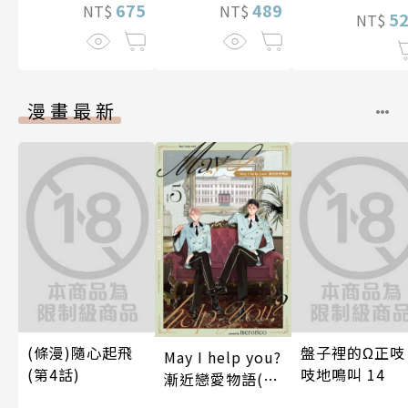
675
489
NT$
NT$
5
NT$
漫畫最新
(條漫)隨心起飛
盤子裡的Ω正吱
May I help you?
(第4話)
吱地鳴叫 14
漸近戀愛物語(第
5話)