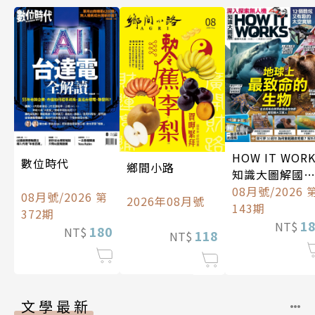
HOW IT WOR
數位時代
鄉間小路
知識大圖解國
中文版
08月號/2026 
08月號/2026 第
2026年08月號
143期
372期
1
NT$
180
NT$
118
NT$
文學最新