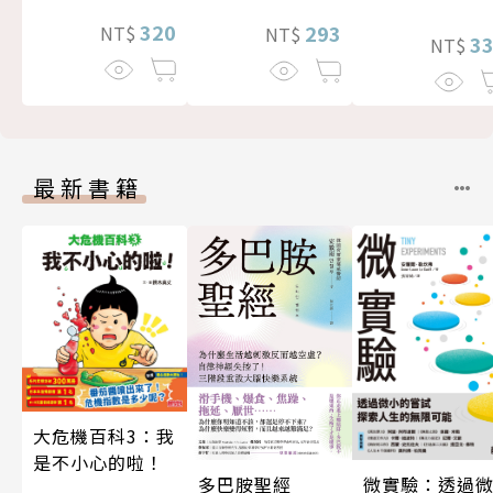
320
293
NT$
NT$
3
NT$
最新書籍
大危機百科3：我
是不小心的啦！
微實驗：透過
多巴胺聖經