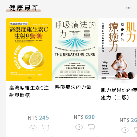
健康最新
呼吸療法的力量
高濃度維生素C注
肌力就是你的
射與斷糖
癒力（二版）
690
245
NT$
NT$
2
NT$