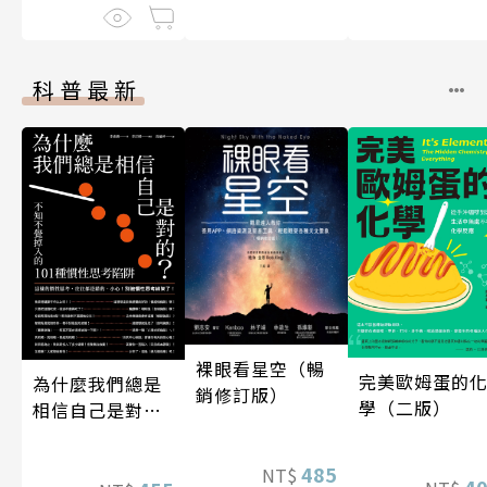
科普最新
裸眼看星空（暢
完美歐姆蛋的
為什麼我們總是
銷修訂版）
學（二版）
相信自己是對
的？（四版）
485
NT$
4