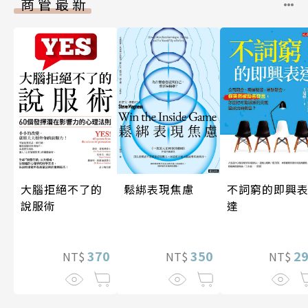
商管最新
大腦拒絕不了的
鬆綁表現焦慮
不詞窮的即興
說服術
達
370
350
2
NT$
NT$
NT$