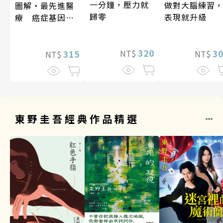
一分鐘，壓力就
做對大腦練習
圖解‧最先進醫
歸零
表現就升級
療 癌症基因療
法
320
3
315
NT$
NT$
NT$
東野圭吾經典作品精選