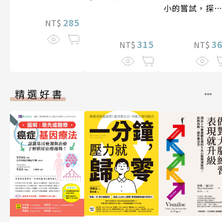
小的嘗試，探
人生的無限可
285
NT$
3
315
NT$
NT$
精選好書