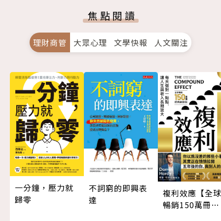
焦點閱讀
理財商管
大眾心理
文學快報
人文關注
一分鐘，壓力就
不詞窮的即興表
複利效應【全
歸零
達
暢銷150萬冊・
經典新修版】