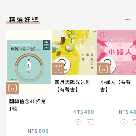
精選好聽
四月與陽光告別
小婦人【有聲
【有聲書】
書】
翻轉信念40招第
1輯
400
4
NT$
NT$
800
NT$