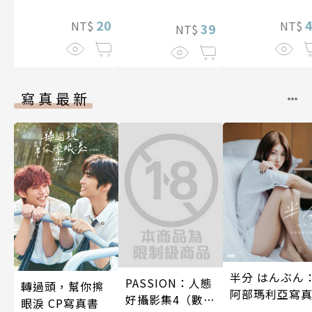
20
NT$
NT$
39
NT$
寫真最新
半分 はんぶん
PASSION：人態
轉過頭，幫你擦
阿部瑪利亞寫
好攝影集4（數位
眼淚 CP寫真書