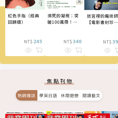
瀕死的凝視：突
紅色手指（經典
迷宮裡的魔術
破100萬冊！這
回歸版）
【電影書封珍
次的東野圭吾很
版】
惡劣！瘋到極致
的情慾與驚悚！
340
245
3
NT$
NT$
NT$
焦點刊物
熱銷雜誌
學英日語
休閒遊憩
閱讀藝文