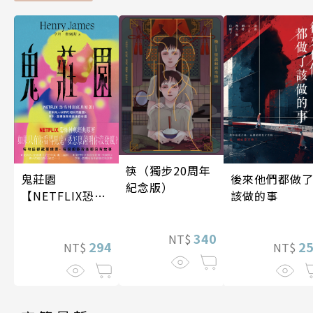
筷（獨步20周年
後來他們都做
鬼莊園
紀念版）
該做的事
【NETFLIX恐怖
神劇經典原著】
340
NT$
2
294
NT$
NT$