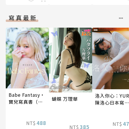
寫真最新
Babe Fantasy‧
洛入你心：YUR
蝴蝶 万理華
寶兒寫真書（加
陳洛心日本寫
贈多張未公開照
【電子書加贈4
片）
幅獨享福利美
488
NT$
照】
4
NT$
385
NT$