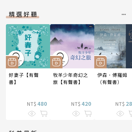
精選好聽
好妻子【有聲
牧羊少年奇幻之
伊森．傅羅姆
書】
旅【有聲書】
（有聲書）
480
420
2
NT$
NT$
NT$