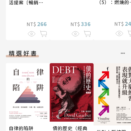
（5）：燃燒的
活提案〔暢銷新
石島
版〕
2
266
336
NT$
NT$
NT$
精選好書
自律的陷阱
債的歷史（經典