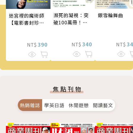
瀕死的凝視：突
銀雪輪舞曲
迷宮裡的魔術師
破100萬冊！這
【電影書封珍藏
次的東野圭吾很
版】
惡劣！瘋到極致
的情慾與驚悚！
340
3
390
NT$
NT$
NT$
焦點刊物
熱銷雜誌
學英日語
休閒遊憩
閱讀藝文