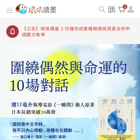
【公告】琅琅讀墨書櫃開通常見問題
0
【公告】琅琅讀墨 3 分鐘完成書櫃開通與資產合併申
請圖文教學
【公告】琅琅書店服務升級重要說明及資產合併結果
查詢
【公告】琅琅讀墨數位閱讀資產合併與書櫃開通申請