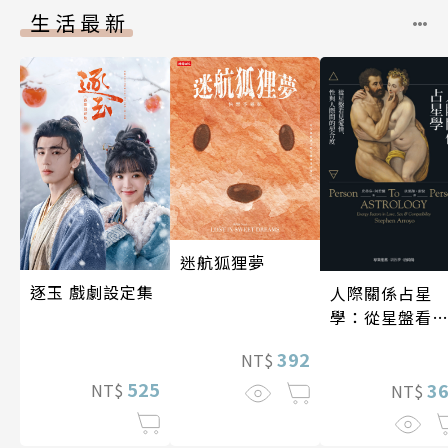
生活最新
迷航狐狸夢
逐玉 戲劇設定集
人際關係占星
學：從星盤看
愛情、性與人
392
NT$
間的契合度
525
3
NT$
NT$