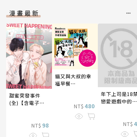
漫畫最新
貓又與大叔的幸
福早餐
1&2【Readmoo
年下上司是18
甜蜜突發事件
獨家典藏套書】
戀愛遊戲中的
(全)【含電子限
480
NT$
推！？ 10
定特典】
NT$
98
NT$