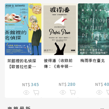
梅雨季在臺北
彼得潘（收錄前
茶館裡的名偵探
傳：《肯辛頓花
【歐普拉也愛！
園裡的彼得
引爆國際說書網
潘》）
紅數十萬則好評
4
280
《茶館裡的嫌疑
345
NT$
NT$
NT$
人》續作】
商管最新