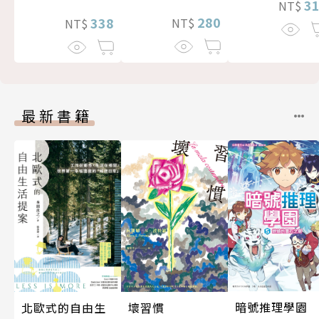
3
NT$
280
338
NT$
NT$
最新書籍
暗號推理學園
北歐式的自由生
壞習慣