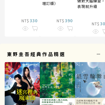
做對大腦練習
增訂版）
表現就升級
330
390
NT$
NT$
3
NT$
東野圭吾經典作品精選