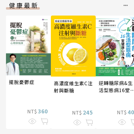
健康最新
擺脫憂鬱症
逆轉糖尿病&生
高濃度維生素C注
活型態病16堂
射與斷糖
康心法
360
NT$
4
245
NT$
NT$