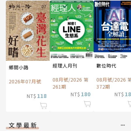
經理人月刊
數位時代
鄉間小路
08月號/2026 第
08月號/2026 
2026年07月號
261期
372期
180
1
NT$
NT$
118
NT$
文學最新