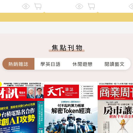
焦點刊物
熱銷雜誌
學英日語
休閒遊憩
閱讀藝文