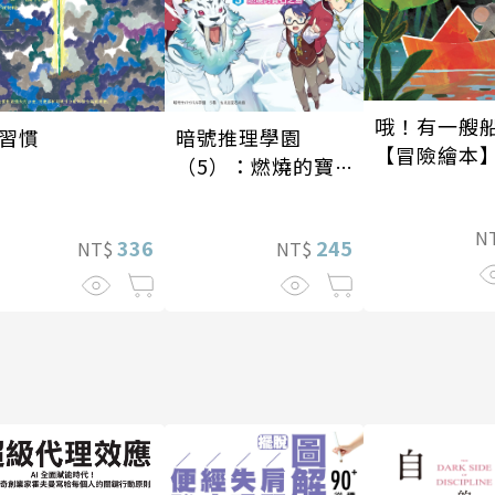
哦！有一艘
暗號推理學園
習慣
【冒險繪本
（5）：燃燒的寶
石島
N
245
336
NT$
NT$