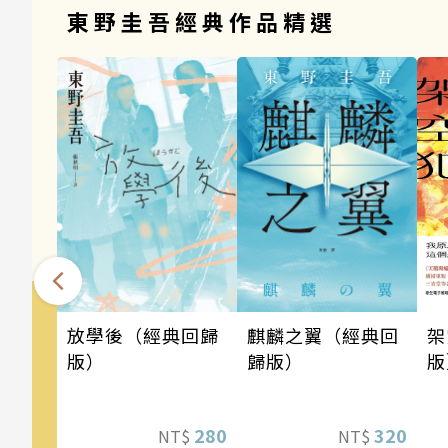
東野圭吾經典作品精選
架
麒麟之翼（經典回
放學後（經典回歸
版
歸版）
版）
道
《
320
280
NT$
NT$
列