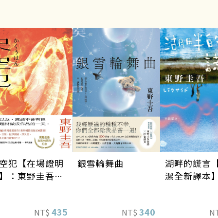
空犯【在場證明
銀雪輪舞曲
湖畔的謊言
】：東野圭吾出
潔全新譯本
40週年紀念！
天鵝與蝙蝠》系
435
340
NT$
NT$
N
重磅新作！