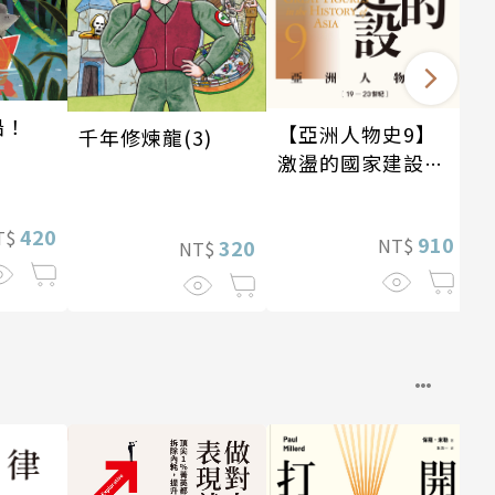
船！
【亞洲人物史9】
千年修煉龍(3)
】
激盪的國家建設
〔19—20世紀〕
420
T$
910
NT$
320
NT$