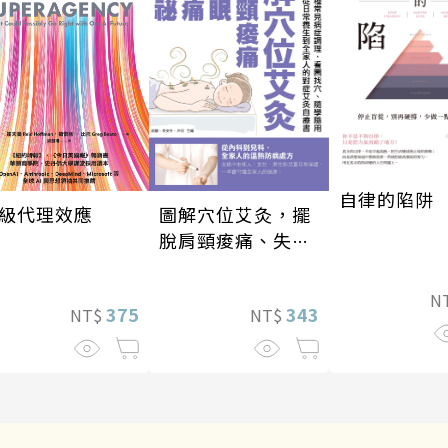
自律的陷阱
圖解穴位艾灸，擺
級代理效應
脫肩頸痠痛、失
眠、經痛和便祕
N
343
375
NT$
NT$