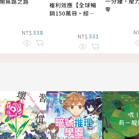
一分鐘，壓
開無路之路
複利效應【全球暢
零
銷150萬冊・經典
新修版】
338
N
NT$
331
NT$