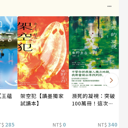
架空犯【讀墨獨家
瀕死的凝視：突破
【王蘊
試讀本】
100萬冊！這次的
】
東野圭吾很惡劣！
瘋到極致的情慾與
0
340
285
NT$
NT$
T$
驚悚！