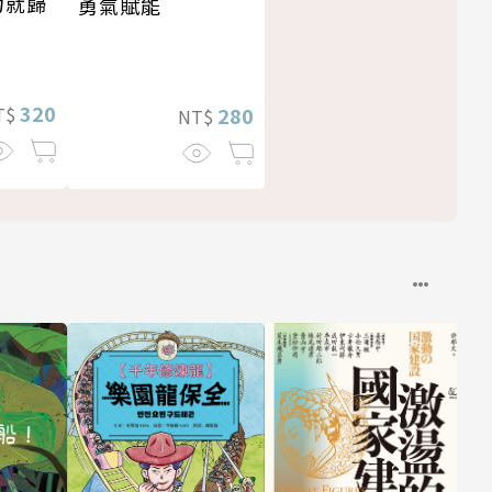
力就歸
勇氣賦能
320
T$
280
NT$