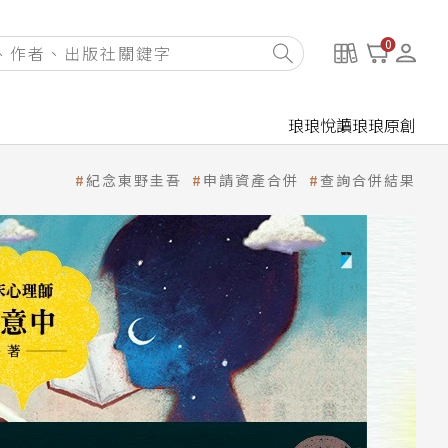
0
琅琅悅讀
琅琅原創
紀念東野圭吾
申請資產合併
查詢合併結果