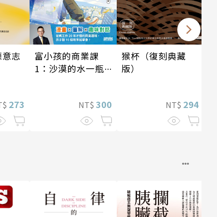
德意志
富小孩的商業課
猴杯（復刻典藏
1：沙漠的水一瓶
版）
一千元？看懂商業
經營的16個模式
273
300
294
T$
NT$
NT$