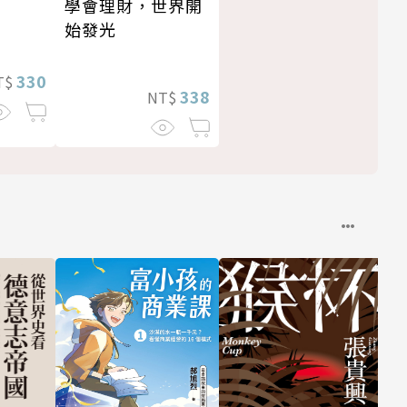
學會理財，世界開
始發光
330
T$
338
NT$
與