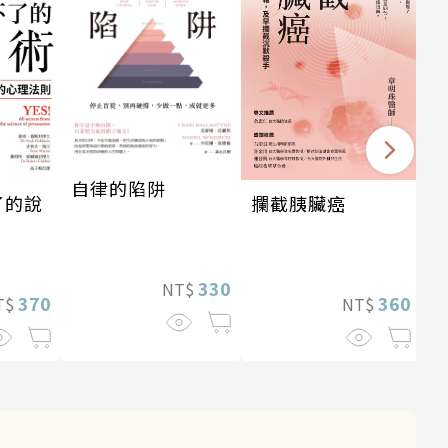
自律的陷阱
攔截胰臟癌
了的說
330
NT$
360
370
NT$
T$