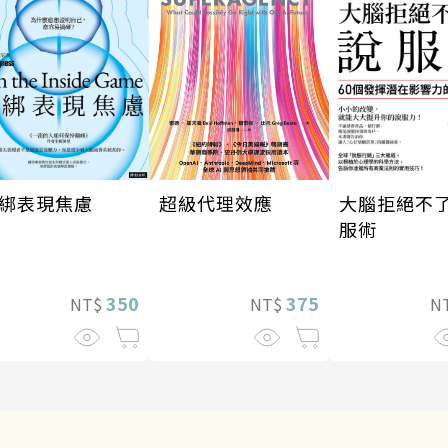
超級代理效應
綁表現焦慮
大腦拒絕不
服術
375
350
NT$
NT$
N