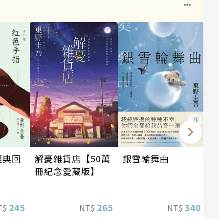
道
銀雪輪舞曲
解憂雜貨店【50萬
經典回
冊紀念愛藏版】
340
265
245
NT$
NT$
T$