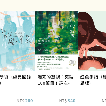
瀕死的凝視：突破
學後（經典回歸
紅色手指（
100萬冊！這次的
）
歸版）
東野圭吾很惡劣！
瘋到極致的情慾與
340
280
NT$
NT$
N
驚悚！