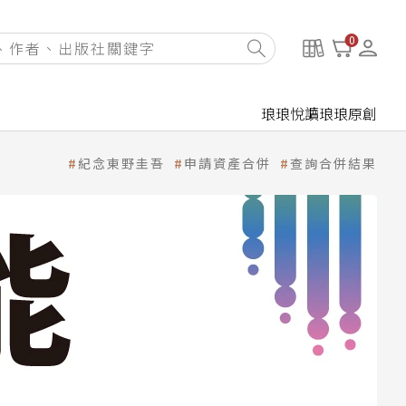
0
琅琅悅讀
琅琅原創
紀念東野圭吾
申請資產合併
查詢合併結果