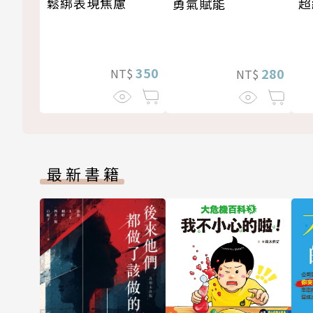
超
鬆綁表現焦慮
勇氣賦能
350
280
NT$
NT$
最新書籍