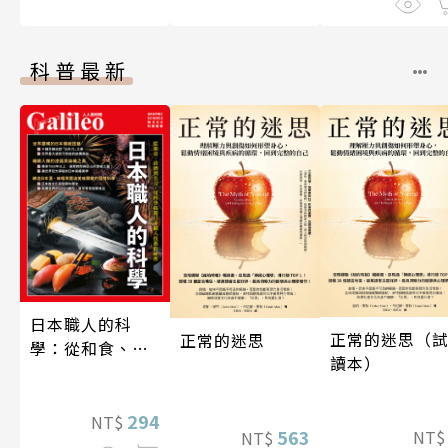
科普最新
日本職人的科
正常的迷思（
正常的迷思
學：從和食、清
讀本）
酒到名刀，用科
學揭開日本職人
技藝的祕密 人人
294
NT$
563
NT
NT$
伽利略45