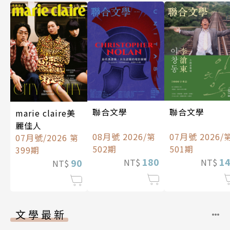
聯合文學
聯合文學
marie claire美
麗佳人
08月號 2026/第
07月號 2026/
07月號/2026 第
502期
501期
399期
180
1
90
NT$
NT$
NT$
文學最新