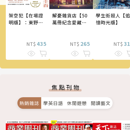
架空犯【在場證
學生街殺人【
解憂雜貨店【50
明版】：東野圭
憶時光版】
萬冊紀念愛藏
吾出道40週年紀
版】
念！《天鵝與蝙
蝠》系列重磅新
435
3
265
NT$
NT$
NT$
作！
焦點刊物
熱銷雜誌
學英日語
休閒遊憩
閱讀藝文