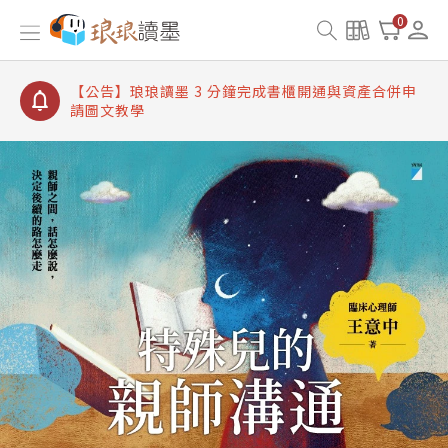
【公告】琅琅讀墨書櫃開通常見問題
0
【公告】琅琅讀墨 3 分鐘完成書櫃開通與資產合併申
請圖文教學
【公告】琅琅書店服務升級重要說明及資產合併結果
查詢
【公告】琅琅讀墨數位閱讀資產合併與書櫃開通申請