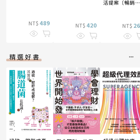
活提案〔暢銷
版〕
489
NT$
420
2
NT$
NT$
精選好書