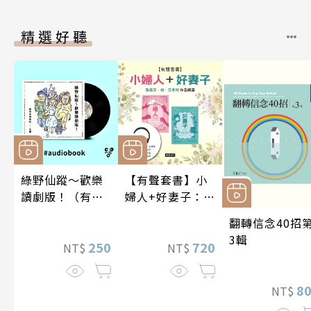
精選好聽
綠野仙蹤～歡樂
【有聲套書】小
讀劇版！（有聲
婦人+好妻子：路
書）
易莎．梅．艾考
翻轉信念40招
特作品精選
3輯
250
720
NT$
NT$
8
NT$