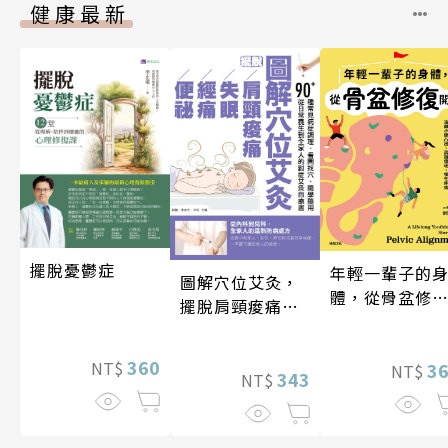
健康最新
擺脫憂鬱症
年輕一輩子的
圖解穴位艾灸，
體，從骨盆修
擺脫肩頸痠痛、
開始：透過「
失眠、經痛和便
吸法×伸展×
祕
360
NT$
動」，遠離小
3
NT$
343
NT$
凸出、肩頸僵
硬、慢性疼痛