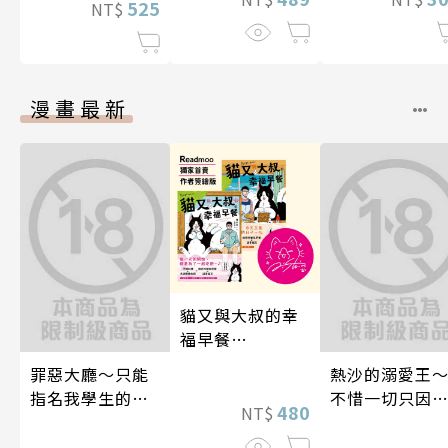
525
NT$
漫畫最新
貓又與大叔的幸
福早餐
1&2【Readmoo
罪惡大廳～只能
熱沙的溺愛王
獨家典藏套書】
指名我學生的店
不惜一切只因
480
NT$
～(第13話)
上了妳～ 05