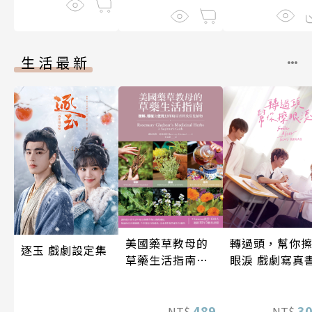
生活最新
轉過頭，幫你
美國藥草教母的
逐玉 戲劇設定集
眼淚 戲劇寫真
草藥生活指南
（二版）
3
489
NT$
NT$