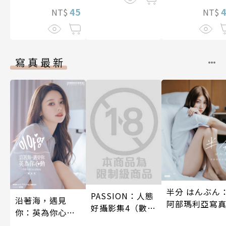
45
NT$
NT$
寫真最新
半分 はんぶん
PASSION：人態
沿著海，遇見
阿部瑪利亞寫
好攝影集4（數位
你：英為你心動
特別版）
李雅英1st台灣感