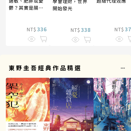
超級代理效應
過敏、肥胖或憂
學會理財，世界
鬱？其實是腸道
開始發光
菌在抗議！
3
336
338
NT$
NT$
NT$
東野圭吾經典作品精選