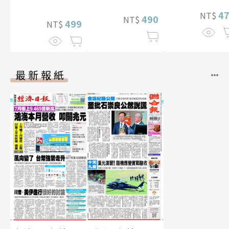
性紙上電影系列
4
NT$
490
NT$
數位版
499
NT$
最新報紙