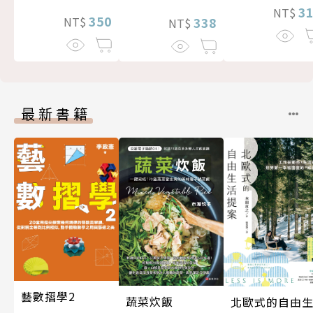
3
NT$
350
338
NT$
NT$
最新書籍
藝數摺學2
蔬菜炊飯
北歐式的自由