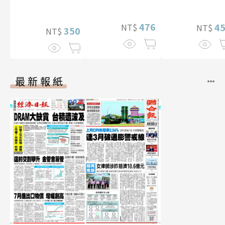
真【數位典藏豪
（含影音）
華增量版】
476
4
NT$
NT$
350
NT$
最新報紙