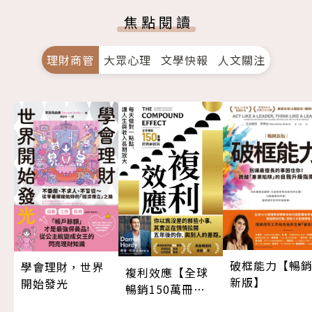
焦點閱讀
理財商管
大眾心理
文學快報
人文關注
破框能力【暢
學會理財，世界
複利效應【全球
新版】
開始發光
暢銷150萬冊・
經典新修版】