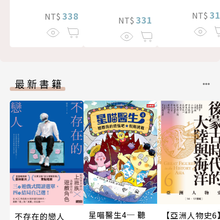
3
338
NT$
NT$
331
NT$
最新書籍
星喵醫生4─ 聽
【亞洲人物史6
不存在的戀人