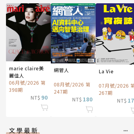
marie claire美
網管人
La Vie
麗佳人
06月號/2026 第
08月號/2026 第
07月號/2026 
398期
247期
267期
90
NT$
180
NT$
1
NT$
文學最新