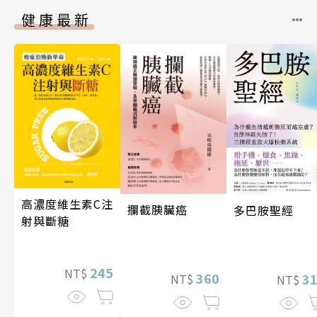
健康最新
高濃度維生素C注
攔截胰臟癌
多巴胺聖經
射與斷糖
245
NT$
360
3
NT$
NT$