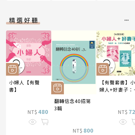
精選好聽
小婦人【有聲
【有聲套書】
書】
婦人+好妻子：
易莎．梅．艾
翻轉信念40招第
特作品精選
3輯
480
7
NT$
NT$
800
NT$