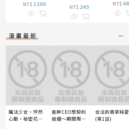
4
NT$
1200
NT$
245
NT$
漫畫最新
魔法少女・怦然
能幹CEO想契約
合法的香草純
心動・祕密花招
結婚～期間限定
(第1話)
(第3話)
夢幻老公～ 05