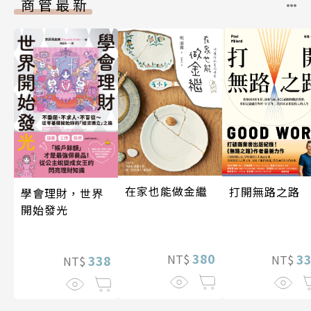
商管最新
在家也能做金繼
打開無路之路
學會理財，世界
開始發光
380
3
NT$
338
NT$
NT$