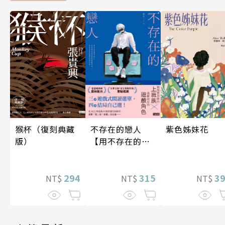
不存在的戀人
紫色姊妹花
猴杯（復刻典藏
【用不存在的
版）
愛，治癒存在的
孤獨】
315
3
294
NT$
NT$
NT$