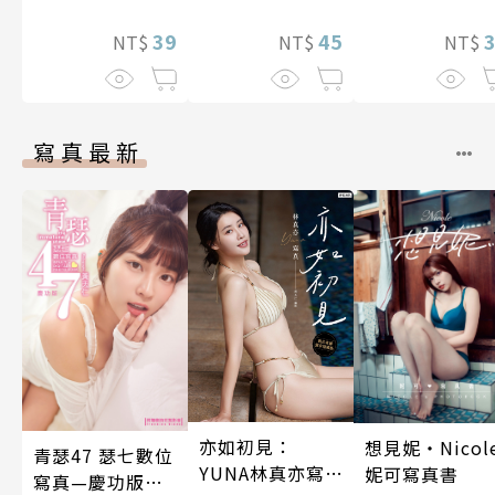
39
45
NT$
NT$
NT$
寫真最新
亦如初見：
想見妮‧Nicol
青瑟47 瑟七數位
YUNA林真亦寫
妮可寫真書
寫真—慶功版