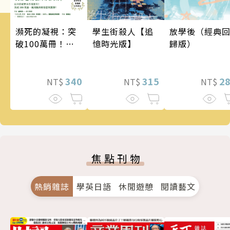
瀕死的凝視：突
學生街殺人【追
放學後（經典
破100萬冊！這
憶時光版】
歸版）
次的東野圭吾很
惡劣！瘋到極致
的情慾與驚悚！
340
315
2
NT$
NT$
NT$
焦點刊物
熱銷雜誌
學英日語
休閒遊憩
閱讀藝文