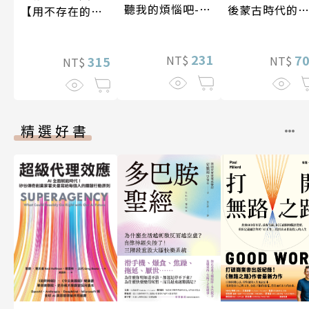
聽我的煩惱吧-假
後蒙古時代的
【用不存在的
期挑戰
陸與海洋〔14
愛，治癒存在的
17世紀〕
孤獨】
231
7
NT$
315
NT$
NT$
精選好書