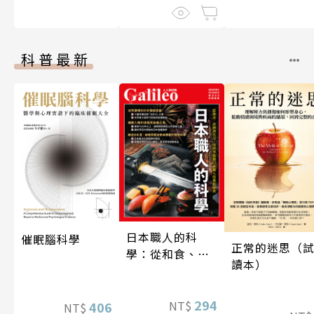
科普最新
日本職人的科
催眠腦科學
正常的迷思（
學：從和食、清
讀本）
酒到名刀，用科
學揭開日本職人
技藝的祕密 人人
294
NT$
406
NT$