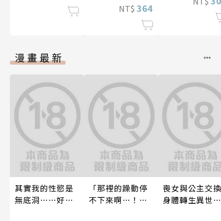
3
NT$
364
NT$
漫畫最新
其實我的性慾是
「那裡的躁動停
喪女與公主交
無底洞……好想
不下來啊…！」
身體轉生異世
吞噬、佔據我的
穿幫就慘了!?男
跟王子愛到心