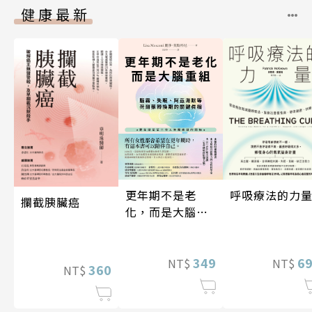
健康最新
更年期不是老
呼吸療法的力
攔截胰臟癌
化，而是大腦重
組
349
6
NT$
NT$
360
NT$