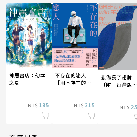
神居書店：幻本
不存在的戀人
悲傷長了翅膀
之夏
【用不存在的
〔附｜台灣版
愛，治癒存在的
家授權作者手
孤獨】
問候印簽〕
185
315
NT$
NT$
2
NT$