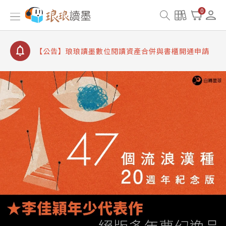
【公告】8/10、8/13 行動網路降速演練提醒
0
【公告】琅琅讀墨數位閱讀資產合併與書櫃開通申請
【公告】琅琅讀墨書櫃開通常見問題
【公告】琅琅讀墨 3 分鐘完成書櫃開通與資產合併申
請圖文教學
【公告】琅琅書店服務升級重要說明及資產合併結果
查詢
【公告】8/10、8/13 行動網路降速演練提醒