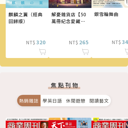
銀雪輪舞曲
麒麟之翼（經典
解憂雜貨店【50
回歸版）
萬冊紀念愛藏
版】
3
320
265
NT$
NT$
NT$
焦點刊物
熱銷雜誌
學英日語
休閒遊憩
閱讀藝文