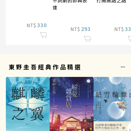
打開無路之路
不詞窮的即興表
達
330
NT$
3
293
NT$
NT$
東野圭吾經典作品精選