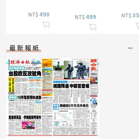
李雅英1st台灣感
性紙上電影系列
490
NT$
3
NT$
數位版
499
NT$
最新報紙