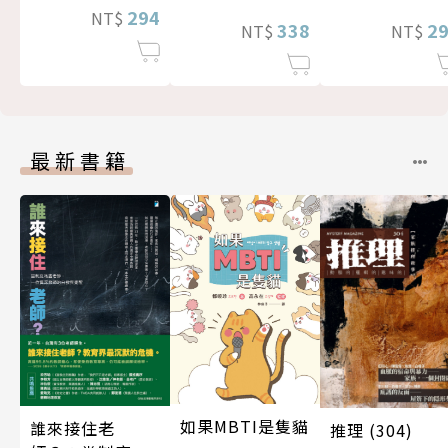
294
NT$
338
2
NT$
NT$
最新書籍
如果MBTI是隻貓
誰來接住老
推理 (304)