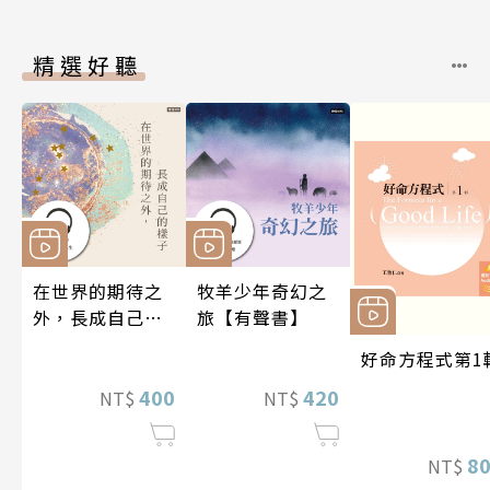
精選好聽
在世界的期待之
牧羊少年奇幻之
外，長成自己的
旅【有聲書】
樣子【有聲書】
好命方程式第1
400
420
NT$
NT$
8
NT$