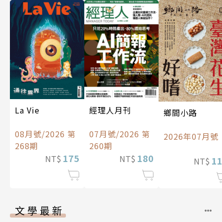
經理人月刊
La Vie
鄉間小路
07月號/2026 第
08月號/2026 第
2026年07月號
260期
268期
180
175
NT$
NT$
1
NT$
文學最新