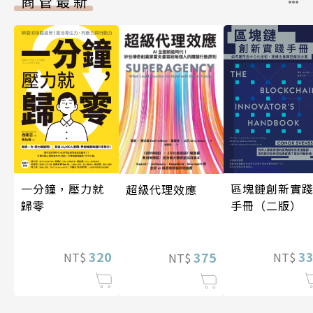
商管最新
一分鐘，壓力就
區塊鏈創新實
超級代理效應
歸零
手冊（二版）
320
3
375
NT$
NT$
NT$