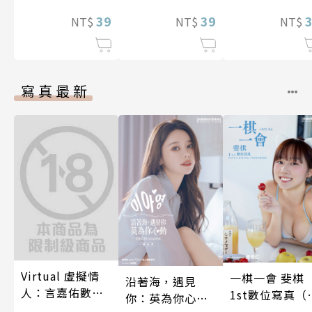
前不良上司。(第
裝巨乳♀與痴漢
癢快吻我…(第1
15話)
39
滿人電車(第13
39
話)
NT$
NT$
NT$
話)
寫真最新
Virtual 虛擬情
一棋一會 斐棋
沿著海，遇見
人：言嘉佑數位
1st數位寫真（
你：英為你心動
寫真
影音）