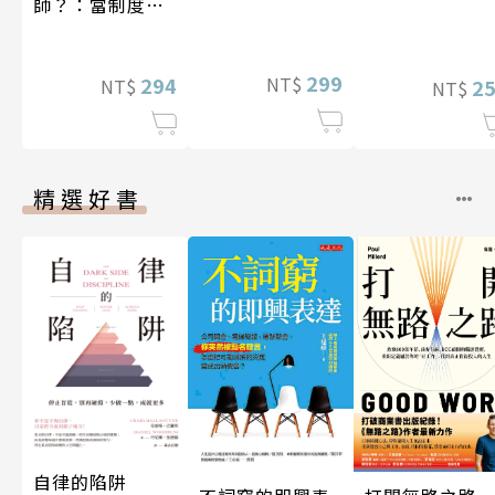
師？：當制度耗
盡老師，一位資
深教師的自救與
299
覺醒
294
NT$
NT$
2
NT$
精選好書
自律的陷阱