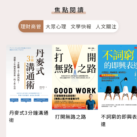
焦點閱讀
理財商管
大眾心理
文學快報
人文關注
丹麥式3分鐘溝通
打開無路之路
不詞窮的即興
術
達