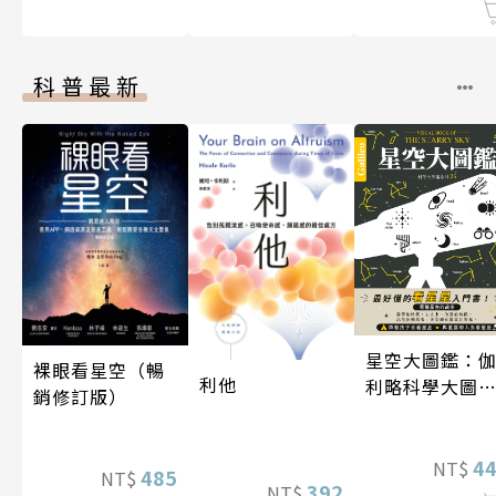
科普最新
星空大圖鑑：
裸眼看星空（暢
利他
利略科學大圖
銷修訂版）
25
4
NT$
485
NT$
392
NT$