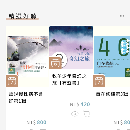
精選好聽
牧羊少年奇幻之
旅【有聲書】
誰說慢性病不會
自在修練第3輯
好第1輯
420
NT$
800
8
NT$
NT$