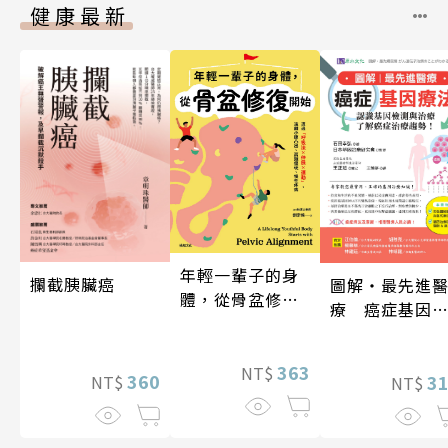
健康最新
年輕一輩子的身
攔截胰臟癌
圖解‧最先進
體，從骨盆修復
療 癌症基因
開始：透過「呼
法
吸法×伸展×運
動」，遠離小腹
363
NT$
360
3
NT$
NT$
凸出、肩頸僵
硬、慢性疼痛