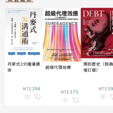
丹麥式3分鐘溝通
債的歷史（經
超級代理效應
術
增訂版）
294
3
NT$
NT$
375
NT$