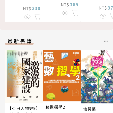
365
NT$
3
338
NT$
NT$
最新書籍
藝數摺學2
【亞洲人物史9】
壞習慣