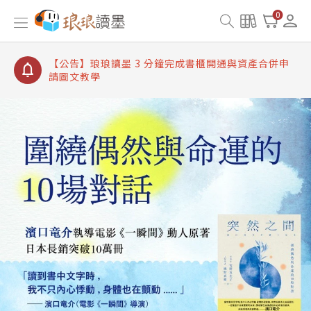
【公告】琅琅讀墨書櫃開通常見問題
0
【公告】琅琅讀墨 3 分鐘完成書櫃開通與資產合併申
請圖文教學
【公告】琅琅書店服務升級重要說明及資產合併結果
查詢
【公告】琅琅讀墨數位閱讀資產合併與書櫃開通申請