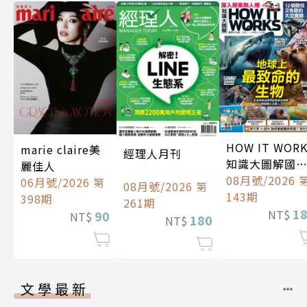
HOW IT WOR
marie claire美
經理人月刊
知識大圖解國
麗佳人
中文版
08月號/2026 
06月號/2026 第
08月號/2026 第
143期
398期
261期
1
NT$
90
NT$
180
NT$
文學最新