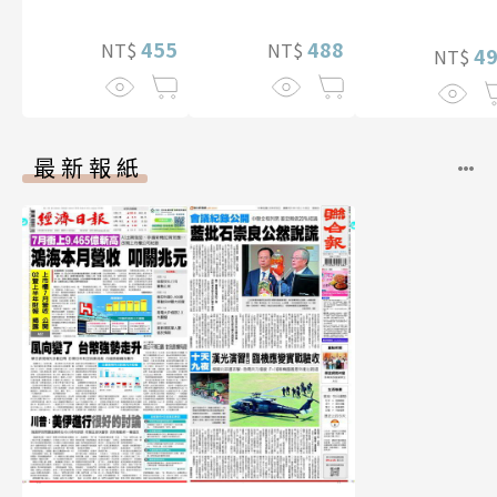
李雅英1st台灣
片）
性紙上電影系
455
488
NT$
NT$
數位版
4
NT$
最新報紙