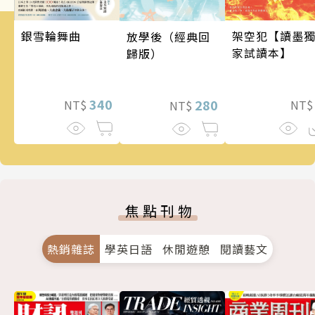
銀雪輪舞曲
架空犯【讀墨
放學後（經典回
家試讀本】
歸版）
340
280
NT$
NT
NT$
焦點刊物
熱銷雜誌
學英日語
休閒遊憩
閱讀藝文