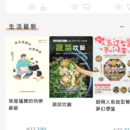
生活最新
我是福寶的快樂
超萌人氣造型餐
蔬菜炊飯
爺爺
夢幻便當
390
NT$
4
NT$