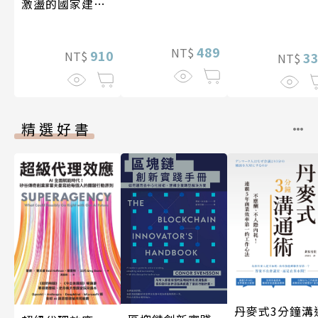
激盪的國家建設
〔19—20世紀〕
489
NT$
910
NT$
3
NT$
精選好書
丹麥式3分鐘溝