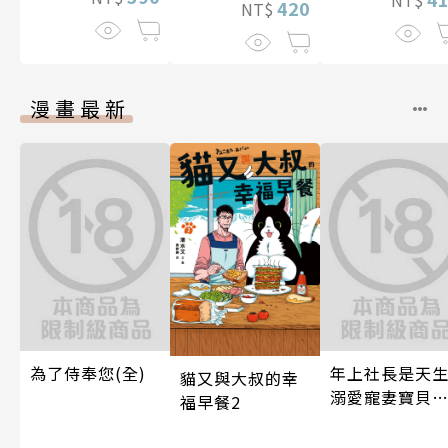
420
NT$
漫畫最新
為了侍奉您(全)
年上社長是天
貓又與大叔的幸
溺愛寵妻寶貝
福早餐2
～一見鍾情不
藏，兩顆心從