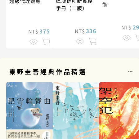
區塊鏈創新實踐
超級代理效應
術
手冊（二版）
2
NT$
336
375
NT$
NT$
東野圭吾經典作品精選