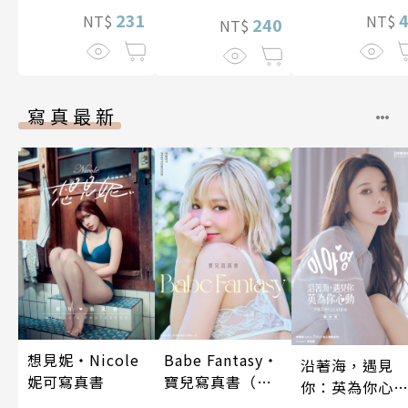
231
就不會再孤單!?
NT$
NT$
240
NT$
～ 36
寫真最新
想見妮‧Nicole
Babe Fantasy‧
沿著海，遇見
妮可寫真書
寶兒寫真書（加
你：英為你心
贈多張未公開照