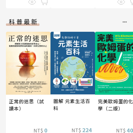
科普最新
圖解 元素生活百
完美歐姆蛋的
正常的迷思（試
科
學（二版）
讀本）
224
4
0
NT$
NT$
NT$