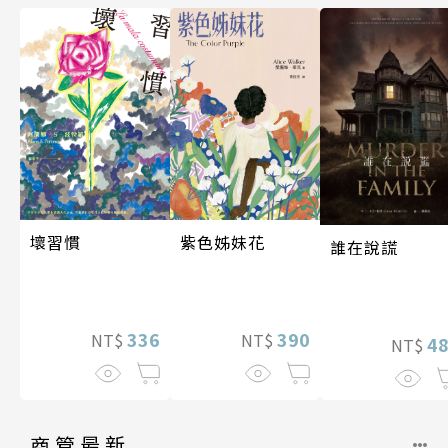
壞習慣
紫色姊妹花
誰在說謊
336
390
NT$
NT$
4
NT$
商管最新