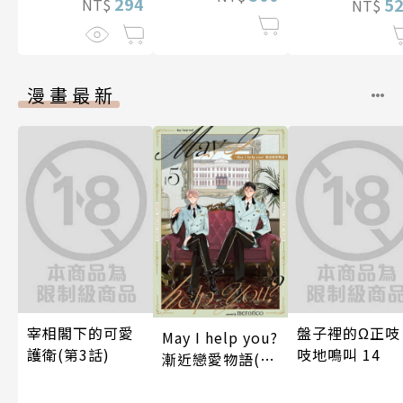
294
5
NT$
NT$
漫畫最新
宰相閣下的可愛
盤子裡的Ω正吱
May I help you?
護衛(第3話)
吱地鳴叫 14
漸近戀愛物語(第
5話)