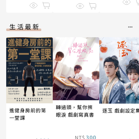
生活最新
轉過頭，幫你擦
進健身房前的第
逐玉 戲劇設定
眼淚 戲劇寫真書
一堂課
300
NT$