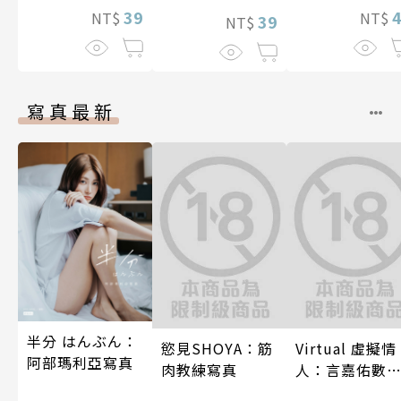
39
NT$
NT$
39
NT$
寫真最新
半分 はんぶん：
慾見SHOYA：筋
Virtual 虛擬情
阿部瑪利亞寫真
肉教練寫真
人：言嘉佑數
寫真