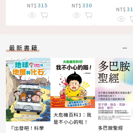
315
330
NT$
NT$
3
NT$
最新書籍
大危機百科3：我
是不小心的啦！
多巴胺聖經
『出發吧！科學