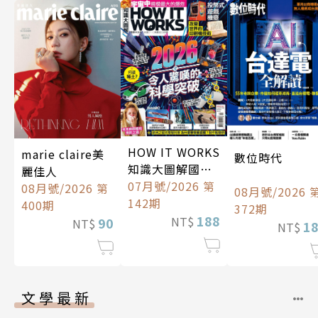
HOW IT WORKS
marie claire美
數位時代
知識大圖解國際
麗佳人
中文版
07月號/2026 第
08月號/2026 第
08月號/2026 
142期
400期
372期
188
NT$
90
NT$
1
NT$
文學最新