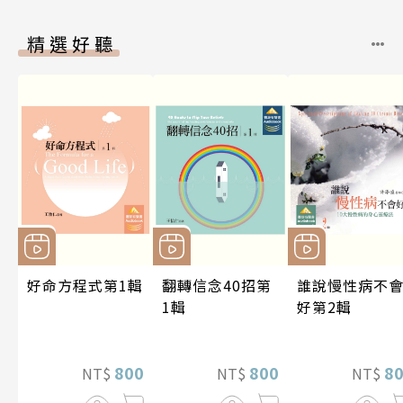
精選好聽
好命方程式第1輯
翻轉信念40招第
誰說慢性病不
1輯
好第2輯
800
800
8
NT$
NT$
NT$