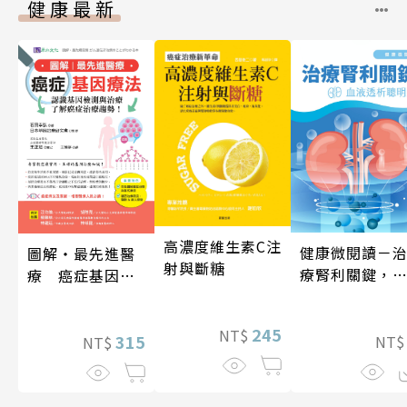
健康最新
高濃度維生素C注
健康微閱讀－
圖解‧最先進醫
射與斷糖
療腎利關鍵，
療 癌症基因療
液透析聰明選
法
245
NT$
315
NT
NT$