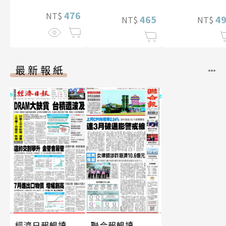
476
NT$
465
4
NT$
NT$
最新報紙
經濟日報暢讀
聯合報暢讀