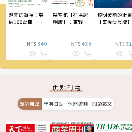
瀕死的凝視：突
架空犯【在場證
黎明破曉的街
破100萬冊！這
明版】：東野圭
【事後清晨版
次的東野圭吾很
吾出道40週年紀
惡劣！瘋到極致
念！《天鵝與蝙
的情慾與驚悚！
340
蝠》系列重磅新
435
3
NT$
NT$
NT$
作！
焦點刊物
熱銷雜誌
學英日語
休閒遊憩
閱讀藝文