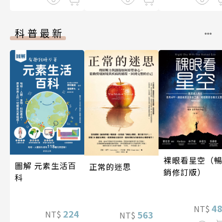
科普最新
裸眼看星空（
圖解 元素生活百
正常的迷思
銷修訂版）
科
4
NT$
224
NT$
563
NT$