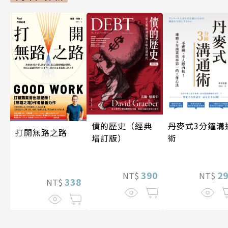
債的歷史（經典
丹麥式3分鐘溝
打開無路之路
增訂版）
術
390
2
NT$
NT$
338
NT$