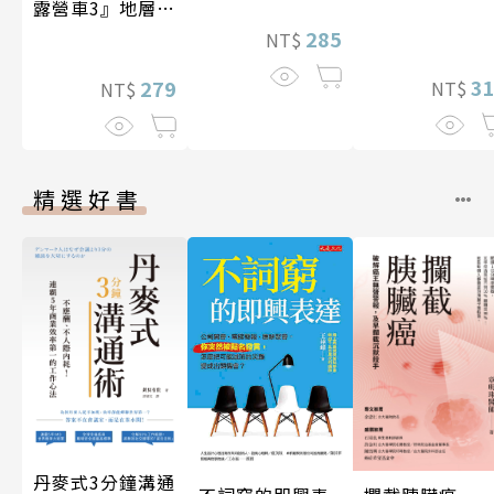
露營車3』地層與
化石篇
285
NT$
3
279
NT$
NT$
精選好書
丹麥式3分鐘溝通