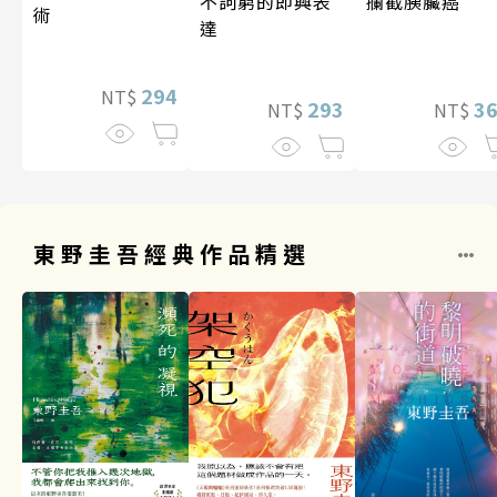
攔截胰臟癌
不詞窮的即興表
術
達
294
NT$
3
293
NT$
NT$
東野圭吾經典作品精選